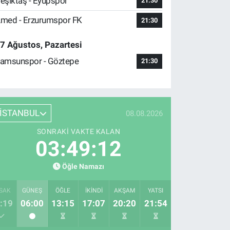
eşiktaş - Eyüpspor
21:30
med - Erzurumspor FK
21:30
7 Ağustos, Pazartesi
amsunspor - Göztepe
21:30
İSTANBUL
08.08.2026
SONRAKI VAKTE KALAN
03:49:11
Öğle Namazı
SAK
GÜNEŞ
ÖĞLE
İKINDI
AKŞAM
YATSI
:19
06:00
13:15
17:07
20:20
21:54