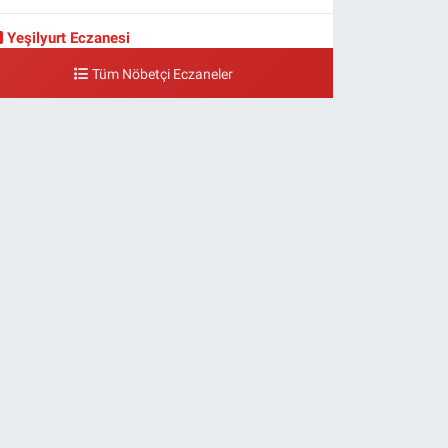
Yeşilyurt Eczanesi
eşilyurt Mahallesi Sipahioğlu Caddesi 13 B
Tüm Nöbetçi Eczaneler
0 (212) 573 15 20
Yol Tarifi Al
Akvaryum Eczanesi
enlikköy Mahallesi Eski Halkalı Caddesi 33 Akvaryum
anı Akua Florya AVMm Zemin Kat
0 (212) 574 24 20
Yol Tarifi Al