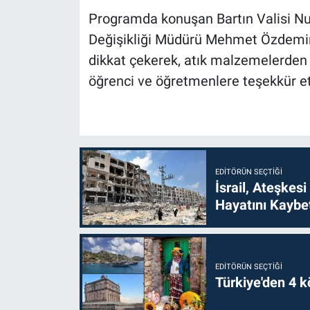
Programda konuşan Bartın Valisi Nurt
Değişikliği Müdürü Mehmet Özdemir
dikkat çekerek, atık malzemelerden
öğrenci ve öğretmenlere teşekkür et
EDITÖRÜN SEÇTIĞI
İsrail, Ateşkesi
Hayatını Kaybet
EDITÖRÜN SEÇTIĞI
Türkiye'den 4 kö