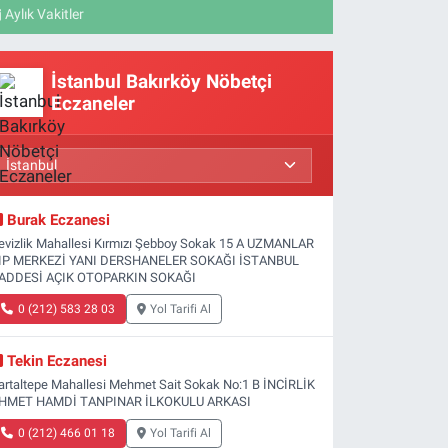
Aylık Vakitler
İstanbul Bakırköy Nöbetçi
Eczaneler
Burak Eczanesi
evizlik Mahallesi Kırmızı Şebboy Sokak 15 A UZMANLAR
IP MERKEZİ YANI DERSHANELER SOKAĞI İSTANBUL
ADDESİ AÇIK OTOPARKIN SOKAĞI
0 (212) 583 28 03
Yol Tarifi Al
Tekin Eczanesi
artaltepe Mahallesi Mehmet Sait Sokak No:1 B İNCİRLİK
HMET HAMDİ TANPINAR İLKOKULU ARKASI
0 (212) 466 01 18
Yol Tarifi Al