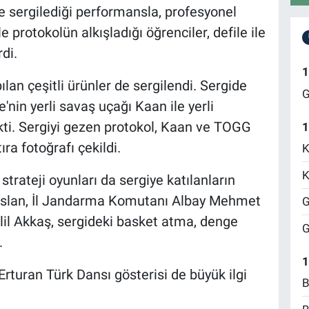
e sergilediği performansla, profesyonel
protokolün alkışladığı öğrenciler, defile ile
di.
1
ılan çeşitli ürünler de sergilendi. Sergide
G
'nin yerli savaş uçağı Kaan ile yerli
ti. Sergiyi gezen protokol, Kaan ve TOGG
1
a fotoğrafı çekildi.
K
K
trateji oyunları da sergiye katılanların
ç Arslan, İl Jandarma Komutanı Albay Mehmet
G
lil Akkaş, sergideki basket atma, denge
G
.
1
rturan Türk Dansı gösterisi de büyük ilgi
B