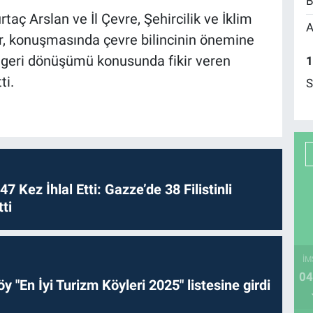
B
aç Arslan ve İl Çevre, Şehircilik ve İklim
A
, konuşmasında çevre bilincinin önemine
 geri dönüşümü konusunda fikir veren
1
ti.
S
 47 Kez İhlal Etti: Gazze’de 38 Filistinli
ti
İM
04
y "En İyi Turizm Köyleri 2025" listesine girdi