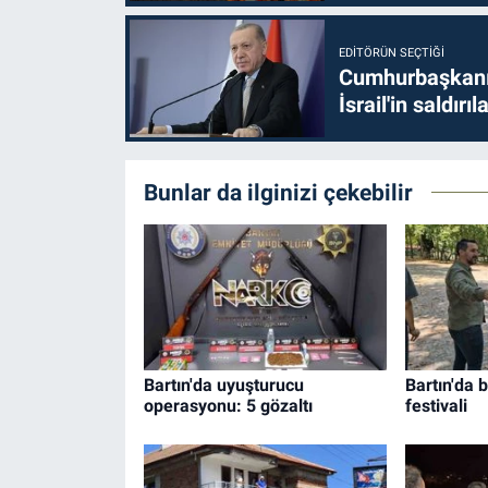
EDITÖRÜN SEÇTIĞI
Cumhurbaşkanı 
İsrail'in saldırı
Bunlar da ilginizi çekebilir
Bartın'da uyuşturucu
Bartın'da 
operasyonu: 5 gözaltı
festivali