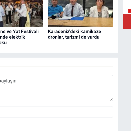
Y
e ve Yat Festivali
Karadeniz'deki kamikaze
inde elektrik
dronlar, turizmi de vurdu
şoku
Ş
Y