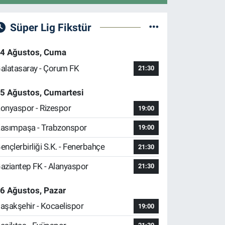
Süper Lig Fikstür
4 Ağustos, Cuma
alatasaray - Çorum FK
21:30
5 Ağustos, Cumartesi
onyaspor - Rizespor
19:00
asımpaşa - Trabzonspor
19:00
ençlerbirliği S.K. - Fenerbahçe
21:30
aziantep FK - Alanyaspor
21:30
6 Ağustos, Pazar
aşakşehir - Kocaelispor
19:00