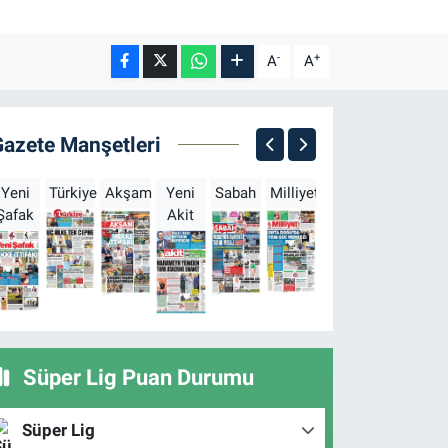
-
+
A
A
Gazete Manşetleri
Yeni
Türkiye
Akşam
Yeni
Sabah
Milliyet
Hürriyet
Türkgün
Şafak
Akit
B
Süper Lig Puan Durumu
Süper Lig