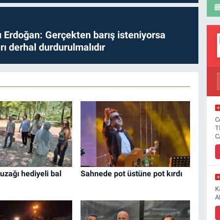
Erdoğan: Gerçekten barış isteniyorsa
ları derhal durdurulmalıdır
C
T
C
buzağı hediyeli bal
Sahnede pot üstüne pot kırdı
K
A