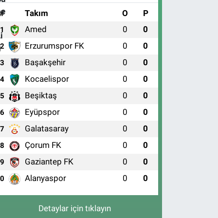
#
Takım
O
P
Amed
0
0
1
Erzurumspor FK
0
0
2
Başakşehir
0
0
3
Kocaelispor
0
0
4
Beşiktaş
0
0
5
Eyüpspor
0
0
6
Galatasaray
0
0
7
Çorum FK
0
0
8
Gaziantep FK
0
0
9
Alanyaspor
0
0
10
Detaylar için tıklayın