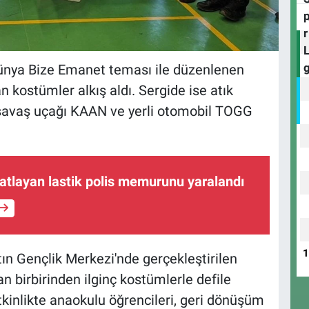
Dünya Bize Emanet teması ile düzenlenen
 kostümler alkış aldı. Sergide ise atık
savaş uçağı KAAN ve yerli otomobil TOGG
atlayan lastik polis memurunu yaralandı
ın Gençlik Merkezi'nde gerçekleştirilen
n birbirinden ilginç kostümlerle defile
kinlikte anaokulu öğrencileri, geri dönüşüm