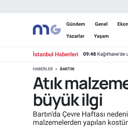
Nöbetçi Eczaneler
Gündem
Genel
Eko
Yazarlar
Yaşam
Hava Durumu
İstanbul Namaz Vakitleri
İstanbul Haberleri
09:48
Kağıthane'de u
Trafik Durumu
HABERLER
BARTIN
Atık malzeme
Süper Lig Puan Durumu ve Fikstür
büyük ilgi
Tüm Manşetler
Son Dakika Haberleri
Bartın'da Çevre Haftası nedeni
malzemelerden yapılan kostümle
Haber Arşivi