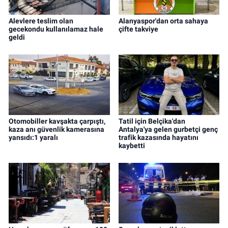
Alevlere teslim olan
Alanyaspor'dan orta sahaya
gecekondu kullanılamaz hale
çifte takviye
geldi
Otomobiller kavşakta çarpıştı,
Tatil için Belçika'dan
kaza anı güvenlik kamerasına
Antalya'ya gelen gurbetçi genç
yansıdı:1 yaralı
trafik kazasında hayatını
kaybetti