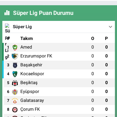
Süper Lig Puan Durumu
Süper Lig
#
Takım
O
P
Amed
0
0
1
Erzurumspor FK
0
0
2
Başakşehir
0
0
3
Kocaelispor
0
0
4
Beşiktaş
0
0
5
Eyüpspor
0
0
6
Galatasaray
0
0
7
Çorum FK
0
0
8