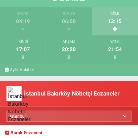
İMSAK
GÜNEŞ
ÖĞLE
04:19
06:00
13:15
İKINDI
AKŞAM
YATSI
17:07
20:20
21:54
Aylık Vakitler
İstanbul Bakırköy Nöbetçi Eczaneler
Burak Eczanesi