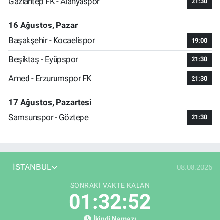
Gaziantep FK - Alanyaspor
21:30
16 Ağustos, Pazar
Başakşehir - Kocaelispor
19:00
Beşiktaş - Eyüpspor
21:30
Amed - Erzurumspor FK
21:30
17 Ağustos, Pazartesi
Samsunspor - Göztepe
21:30
İSTANBUL
08.08.2026
SONRAKI VAKTE KALAN
01:32:51
İkindi Namazı