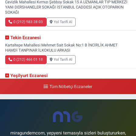
Cevizlik Mahallesi Kırmızı Şebboy Sokak 15 A UZMANLAR TIP MERKEZİ
YANI DERSHANELER SOKAĞI İSTANBUL CADDESİ AÇIK OTOPARKIN
SOKAĞI
0 (212) 583 28 03
Yol Tarifi Al
Tekin Eczanesi
Kartaltepe Mahallesi Mehmet Sait Sokak No:1 B İNCİRLİK AHMET
HAMDİ TANPINAR İLKOKULU ARKASI
0 (212) 466 01 18
Yol Tarifi Al
Yeşilyurt Eczanesi
Yeşilyurt Mahallesi Sipahioğlu Caddesi 13 B
Tüm Nöbetçi Eczaneler
0 (212) 573 15 20
Yol Tarifi Al
Akvaryum Eczanesi
Şenlikköy Mahallesi Eski Halkalı Caddesi 33 Akvaryum Yanı Akua Florya
AVMm Zemin Kat
0 (212) 574 24 20
Yol Tarifi Al
miragundemcom, yepyeni temasıyla sizleri buluştururken,