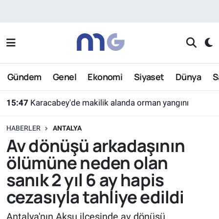
Nöbetçi Eczaneler
Hava Durumu
Gündem
Genel
Ekonomi
Siyaset
Dünya
S
İstanbul Namaz Vakitleri
15:47
Karacabey'de makilik alanda orman yangını
Trafik Durumu
HABERLER
ANTALYA
Süper Lig Puan Durumu ve Fikstür
Av dönüşü arkadaşının
ölümüne neden olan
Tüm Manşetler
sanık 2 yıl 6 ay hapis
Son Dakika Haberleri
cezasıyla tahliye edildi
Haber Arşivi
Antalya'nın Aksu ilçesinde av dönüşü