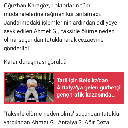
Oğuzhan Karagöz, doktorların tüm
müdahalelerine rağmen kurtarılamadı.
Jandarmadaki işlemlerinin ardından adliyeye
sevk edilen Ahmet G., 'taksirle ölüme neden
olma' suçundan tutuklanarak cezaevine
gönderildi.
Karar duruşması görüldü
Tatil için Belçika'dan
Antalya'ya gelen gurbetçi
genç trafik kazasında
hayatını kaybetti
'Taksirle ölüme neden olma' suçundan tutuklu
yargılanan Ahmet G., Antalya 3. Ağır Ceza