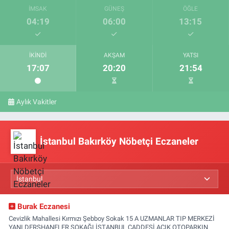
İMSAK
GÜNEŞ
ÖĞLE
04:19
06:00
13:15
İKINDI
AKŞAM
YATSI
17:07
20:20
21:54
Aylık Vakitler
İstanbul Bakırköy Nöbetçi Eczaneler
Burak Eczanesi
Cevizlik Mahallesi Kırmızı Şebboy Sokak 15 A UZMANLAR TIP MERKEZİ
YANI DERSHANELER SOKAĞI İSTANBUL CADDESİ AÇIK OTOPARKIN