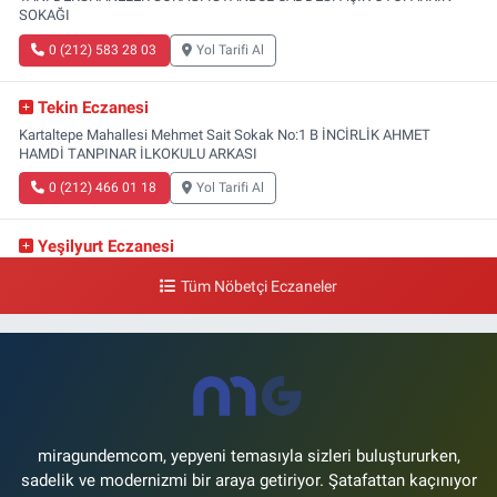
SOKAĞI
0 (212) 583 28 03
Yol Tarifi Al
Tekin Eczanesi
Kartaltepe Mahallesi Mehmet Sait Sokak No:1 B İNCİRLİK AHMET
HAMDİ TANPINAR İLKOKULU ARKASI
0 (212) 466 01 18
Yol Tarifi Al
Yeşilyurt Eczanesi
Yeşilyurt Mahallesi Sipahioğlu Caddesi 13 B
Tüm Nöbetçi Eczaneler
0 (212) 573 15 20
Yol Tarifi Al
Akvaryum Eczanesi
Şenlikköy Mahallesi Eski Halkalı Caddesi 33 Akvaryum Yanı Akua Florya
AVMm Zemin Kat
0 (212) 574 24 20
Yol Tarifi Al
miragundemcom, yepyeni temasıyla sizleri buluştururken,
sadelik ve modernizmi bir araya getiriyor. Şatafattan kaçınıyor