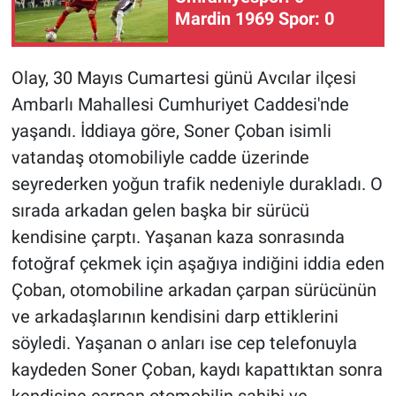
Mardin 1969 Spor: 0
Olay, 30 Mayıs Cumartesi günü Avcılar ilçesi
Ambarlı Mahallesi Cumhuriyet Caddesi'nde
yaşandı. İddiaya göre, Soner Çoban isimli
vatandaş otomobiliyle cadde üzerinde
seyrederken yoğun trafik nedeniyle durakladı. O
sırada arkadan gelen başka bir sürücü
kendisine çarptı. Yaşanan kaza sonrasında
fotoğraf çekmek için aşağıya indiğini iddia eden
Çoban, otomobiline arkadan çarpan sürücünün
ve arkadaşlarının kendisini darp ettiklerini
söyledi. Yaşanan o anları ise cep telefonuyla
kaydeden Soner Çoban, kaydı kapattıktan sonra
kendisine çarpan otomobilin sahibi ve