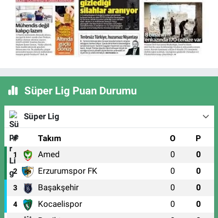
Süper Lig Puan Durumu
Süper Lig
#
Takım
O
P
Amed
0
0
1
Erzurumspor FK
0
0
2
Başakşehir
0
0
3
Kocaelispor
0
0
4