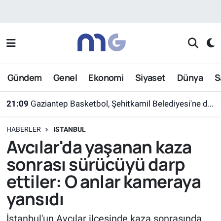
Nöbetçi Eczaneler
Hava Durumu
Gündem
Genel
Ekonomi
Siyaset
Dünya
S
İstanbul Namaz Vakitleri
21:09
Gaziantep Basketbol, Şehitkamil Belediyesi'ne devredildi
Trafik Durumu
HABERLER
ISTANBUL
Süper Lig Puan Durumu ve Fikstür
Avcılar'da yaşanan kaza
sonrası sürücüyü darp
Tüm Manşetler
ettiler: O anlar kameraya
Son Dakika Haberleri
yansıdı
Haber Arşivi
İstanbul'un Avcılar ilçesinde kaza sonrasında