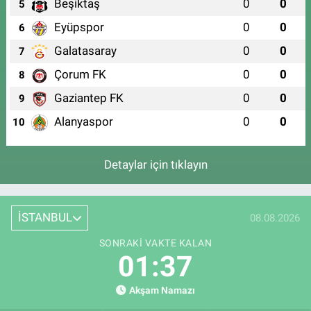
Beşiktaş
0
0
5
Eyüpspor
0
0
6
Galatasaray
0
0
7
Çorum FK
0
0
8
Gaziantep FK
0
0
9
Alanyaspor
0
0
10
Detaylar için tıklayın
İSTANBUL
08.08.2026
SONRAKI VAKTE KALAN
01:36
Akşam Namazı