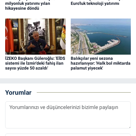
milyonluk yatırımı yılan
Euro'luk teknoloji yatırımı
hikayesine döndü
İZEKO Başkanı Güleroğlu: 'EİDS
Balıkçılar yeni sezona
sistemi ile İzmir'deki fahiş ilan
hazırlanıyor: 'Halk bol miktarda
sayısı yüzde 50 azaldı'
palamut yiyecek'
Yorumlar