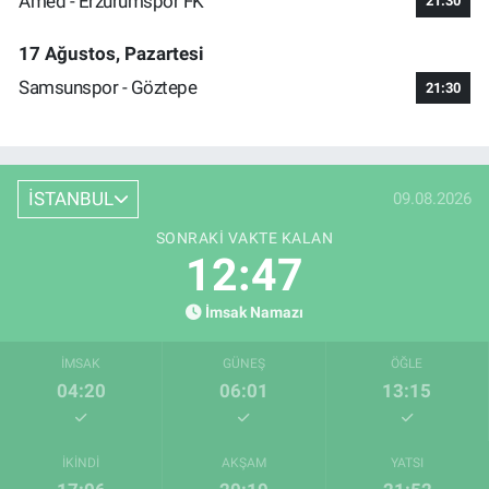
Amed - Erzurumspor FK
21:30
17 Ağustos, Pazartesi
Samsunspor - Göztepe
21:30
İSTANBUL
09.08.2026
SONRAKI VAKTE KALAN
12:46
İmsak Namazı
İMSAK
GÜNEŞ
ÖĞLE
04:20
06:01
13:15
İKINDI
AKŞAM
YATSI