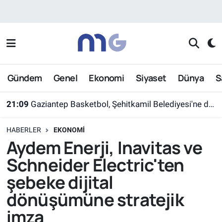
Nöbetçi Eczaneler
Hava Durumu
Gündem
Genel
Ekonomi
Siyaset
Dünya
S
İstanbul Namaz Vakitleri
21:09
Gaziantep Basketbol, Şehitkamil Belediyesi'ne devredildi
Trafik Durumu
HABERLER
EKONOMI
Süper Lig Puan Durumu ve Fikstür
Aydem Enerji, Inavitas ve
Schneider Electric'ten
Tüm Manşetler
şebeke dijital
Son Dakika Haberleri
dönüşümüne stratejik
imza
Haber Arşivi