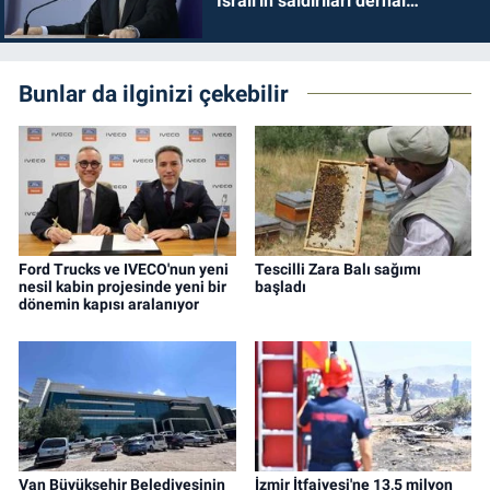
İsrail'in saldırıları derhal
durdurulmalıdır
Bunlar da ilginizi çekebilir
Ford Trucks ve IVECO'nun yeni
Tescilli Zara Balı sağımı
nesil kabin projesinde yeni bir
başladı
dönemin kapısı aralanıyor
Van Büyükşehir Belediyesinin
İzmir İtfaiyesi'ne 13,5 milyon