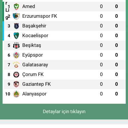
Amed
0
0
1
Erzurumspor FK
0
0
2
Başakşehir
0
0
3
Kocaelispor
0
0
4
Beşiktaş
0
0
5
Eyüpspor
0
0
6
Galatasaray
0
0
7
Çorum FK
0
0
8
Gaziantep FK
0
0
9
Alanyaspor
0
0
10
Detaylar için tıklayın