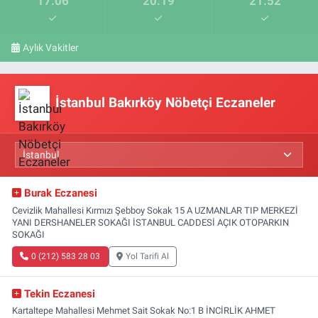
17:06
20:19
21:52
Aylık Vakitler
İstanbul Bakırköy Nöbetçi Eczaneler
Burak Eczanesi
Cevizlik Mahallesi Kırmızı Şebboy Sokak 15 A UZMANLAR TIP MERKEZİ
YANI DERSHANELER SOKAĞI İSTANBUL CADDESİ AÇIK OTOPARKIN
SOKAĞI
0 (212) 583 28 03
Yol Tarifi Al
Tekin Eczanesi
Kartaltepe Mahallesi Mehmet Sait Sokak No:1 B İNCİRLİK AHMET