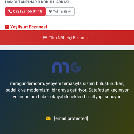
HAMDİ TANPINAR İLKOKULU ARKASI
0 (212) 466 01 18
Yol Tarifi Al
Yeşilyurt Eczanesi
Yeşilyurt Mahallesi Sipahioğlu Caddesi 13 B
Tüm Nöbetçi Eczaneler
0 (212) 573 15 20
Yol Tarifi Al
Akvaryum Eczanesi
Şenlikköy Mahallesi Eski Halkalı Caddesi 33 Akvaryum Yanı Akua Florya
AVMm Zemin Kat
0 (212) 574 24 20
Yol Tarifi Al
miragundemcom, yepyeni temasıyla sizleri buluştururken,
sadelik ve modernizmi bir araya getiriyor. Şatafattan kaçınıyor
ve insanlara haber okuyabilecekleri bir altyapı sunuyor.
[email protected]