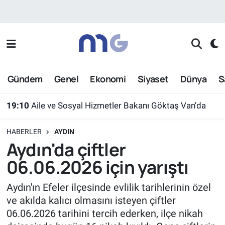
Nöbetçi Eczaneler
Hava Durumu
Gündem
Genel
Ekonomi
Siyaset
Dünya
S
İstanbul Namaz Vakitleri
19:10
Aile ve Sosyal Hizmetler Bakanı Göktaş Van'da
Trafik Durumu
HABERLER
AYDIN
Süper Lig Puan Durumu ve Fikstür
Aydın'da çiftler
06.06.2026 için yarıştı
Tüm Manşetler
Aydın'ın Efeler ilçesinde evlilik tarihlerinin özel
Son Dakika Haberleri
ve akılda kalıcı olmasını isteyen çiftler
06.06.2026 tarihini tercih ederken, ilçe nikah
Haber Arşivi