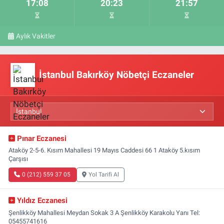
17:08
20:23
21:57
Aylık Vakitler
İstanbul Bakırköy Nöbetçi Eczaneler
Pınar Eczanesi
Ataköy 2-5-6. Kısım Mahallesi 19 Mayıs Caddesi 66 1 Ataköy 5.kısım
Çarşısı
0 (212) 559 37 05
Yol Tarifi Al
Yıldız Eczanesi
Şenlikköy Mahallesi Meydan Sokak 3 A Şenlikköy Karakolu Yanı Tel:
05455741616