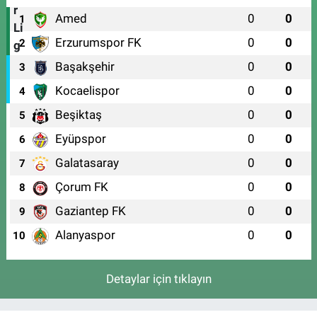
Amed
0
0
1
Erzurumspor FK
0
0
2
Başakşehir
0
0
3
Kocaelispor
0
0
4
Beşiktaş
0
0
5
Eyüpspor
0
0
6
Galatasaray
0
0
7
Çorum FK
0
0
8
Gaziantep FK
0
0
9
Alanyaspor
0
0
10
Detaylar için tıklayın