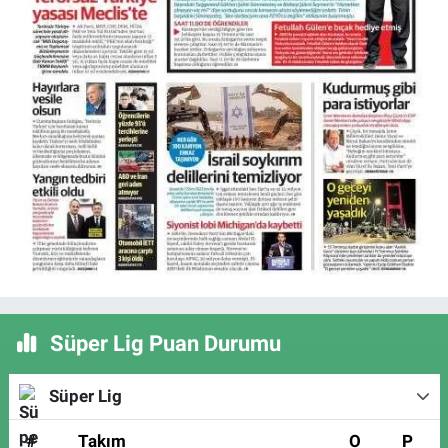
Süper Lig Puan Durumu
Süper Lig
#
Takım
O
P