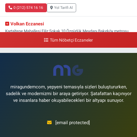
0 (212) 574 16 16
Yol Tarifi Al
Volkan Eczanesi
Kartaltepe Mahallesi Filiz Sokak 10 Özgürlük Meydanı,Bakırköy metrosu
çıkışı,Kız meslek lisesi sokağı aşağısı
Tüm Nöbetçi Eczaneler
0 (533) 496 36 65
Yol Tarifi Al
Yeni Hayat Eczanesi
Yeşilköy Mahallesi Doğruyol Sokak 7 A Dürümcü Baba'nın Bir Alt
Sokağı,Bitez Dondurmacısının Sokağı
0 (212) 663 11 97
Yol Tarifi Al
miragundemcom, yepyeni temasıyla sizleri buluştururken,
sadelik ve modernizmi bir araya getiriyor. Şatafattan kaçınıyor
ve insanlara haber okuyabilecekleri bir altyapı sunuyor.
[email protected]