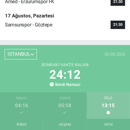
Amed - Erzurumspor FK
21:30
17 Ağustos, Pazartesi
Samsunspor - Göztepe
21:30
İSTANBUL
06.08.2026
SONRAKI VAKTE KALAN
24:11
İkindi Namazı
İMSAK
GÜNEŞ
ÖĞLE
04:16
05:58
13:15
İKINDI
AKŞAM
YATSI