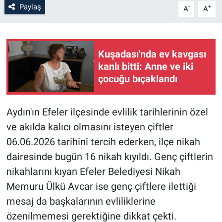
Paylaş
-
+
A
A
Kuşadası'nda ev kavgası
kanlı bitti: Anne ve iki
çocuğu bıçaklandı
Aydın'ın Efeler ilçesinde evlilik tarihlerinin özel
ve akılda kalıcı olmasını isteyen çiftler
06.06.2026 tarihini tercih ederken, ilçe nikah
dairesinde bugün 16 nikah kıyıldı. Genç çiftlerin
nikahlarını kıyan Efeler Belediyesi Nikah
Memuru Ülkü Avcar ise genç çiftlere ilettiği
mesaj da başkalarının evliliklerine
özenilmemesi gerektiğine dikkat çekti.