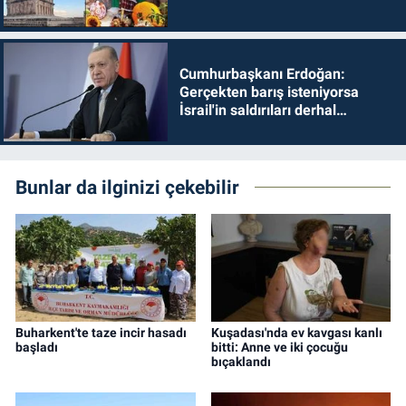
Cumhurbaşkanı Erdoğan:
Gerçekten barış isteniyorsa
İsrail'in saldırıları derhal
durdurulmalıdır
Bunlar da ilginizi çekebilir
Buharkent'te taze incir hasadı
Kuşadası'nda ev kavgası kanlı
başladı
bitti: Anne ve iki çocuğu
bıçaklandı