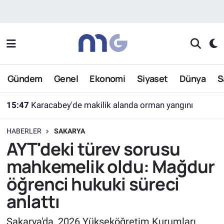
Nöbetçi Eczaneler
Hava Durumu
Gündem
Genel
Ekonomi
Siyaset
Dünya
S
İstanbul Namaz Vakitleri
15:47
Karacabey'de makilik alanda orman yangını
Trafik Durumu
HABERLER
SAKARYA
Süper Lig Puan Durumu ve Fikstür
AYT'deki türev sorusu
mahkemelik oldu: Mağdur
Tüm Manşetler
öğrenci hukuki süreci
Son Dakika Haberleri
anlattı
Haber Arşivi
Sakarya'da, 2026 Yükseköğretim Kurumları