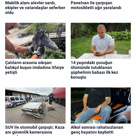
Makilik alanı alevler sardı,
Panelvan ile çarpışan
ekipler ve vatandaşlar seferber
motosikletli ağır yaralandı
oldu
Çalıların arasına sıkışan
14 yaşındaki çocuğun
balıkçıl kuşun imdadına itfaiye
ölümünde tutuklanan
yetişti
şüphelinin babası ilk kez
konuştu
SUV ile otomobil çarpıştı: Kaza
Alkol sonrası rahatsızlanan
anı güvenlik kamerasına
genç hayatını kaybetti