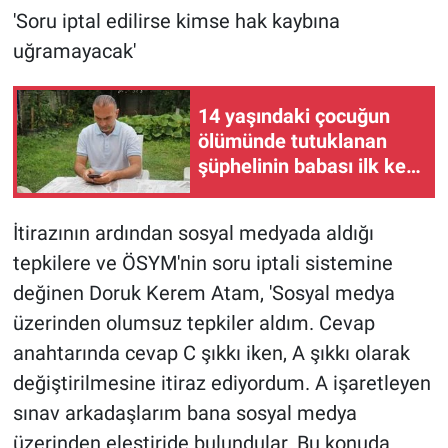
'Soru iptal edilirse kimse hak kaybına
uğramayacak'
14 yaşındaki çocuğun
ölümünde tutuklanan
şüphelinin babası ilk kez
konuştu
İtirazının ardından sosyal medyada aldığı
tepkilere ve ÖSYM'nin soru iptali sistemine
değinen Doruk Kerem Atam, 'Sosyal medya
üzerinden olumsuz tepkiler aldım. Cevap
anahtarında cevap C şıkkı iken, A şıkkı olarak
değiştirilmesine itiraz ediyordum. A işaretleyen
sınav arkadaşlarım bana sosyal medya
üzerinden eleştiride bulundular. Bu konuda