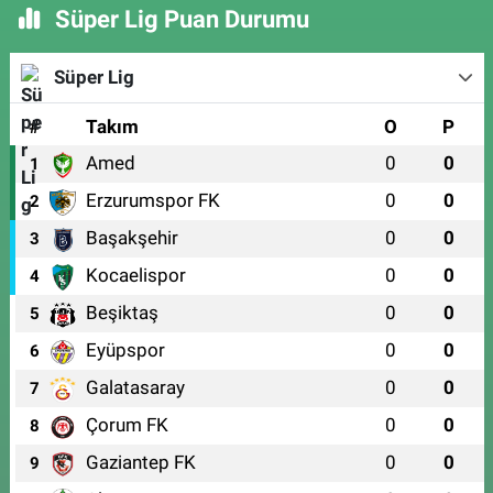
Süper Lig Puan Durumu
Süper Lig
#
Takım
O
P
Amed
0
0
1
Erzurumspor FK
0
0
2
Başakşehir
0
0
3
Kocaelispor
0
0
4
Beşiktaş
0
0
5
Eyüpspor
0
0
6
Galatasaray
0
0
7
Çorum FK
0
0
8
Gaziantep FK
0
0
9