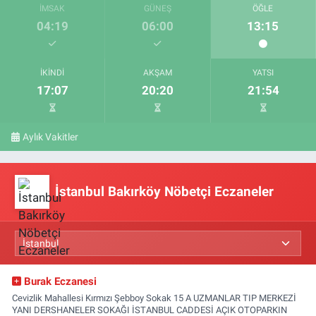
İMSAK
GÜNEŞ
ÖĞLE
04:19
06:00
13:15
İKINDI
AKŞAM
YATSI
17:07
20:20
21:54
Aylık Vakitler
İstanbul Bakırköy Nöbetçi Eczaneler
Burak Eczanesi
Cevizlik Mahallesi Kırmızı Şebboy Sokak 15 A UZMANLAR TIP MERKEZİ
YANI DERSHANELER SOKAĞI İSTANBUL CADDESİ AÇIK OTOPARKIN