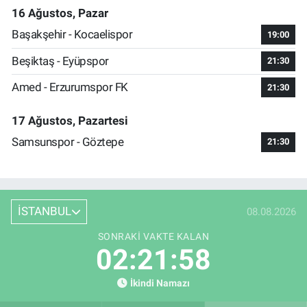
16 Ağustos, Pazar
Başakşehir - Kocaelispor
19:00
Beşiktaş - Eyüpspor
21:30
Amed - Erzurumspor FK
21:30
17 Ağustos, Pazartesi
Samsunspor - Göztepe
21:30
İSTANBUL
08.08.2026
SONRAKI VAKTE KALAN
02:21:57
İkindi Namazı