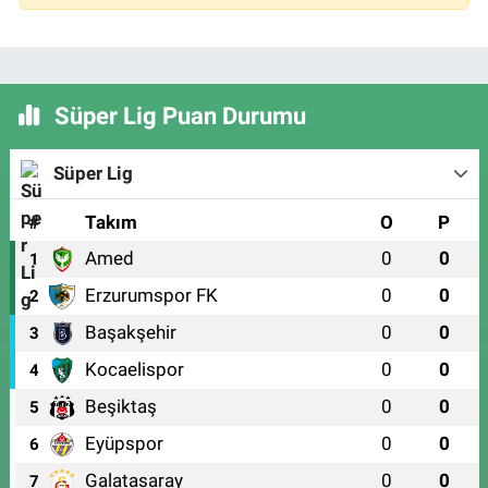
Süper Lig Puan Durumu
Süper Lig
#
Takım
O
P
Amed
0
0
1
Erzurumspor FK
0
0
2
Başakşehir
0
0
3
Kocaelispor
0
0
4
Beşiktaş
0
0
5
Eyüpspor
0
0
6
Galatasaray
0
0
7