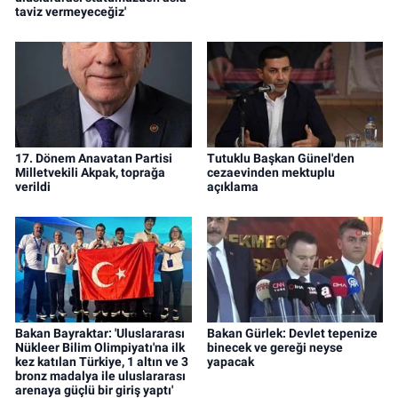
taviz vermeyeceğiz'
17. Dönem Anavatan Partisi
Tutuklu Başkan Günel'den
Milletvekili Akpak, toprağa
cezaevinden mektuplu
verildi
açıklama
Bakan Bayraktar: 'Uluslararası
Bakan Gürlek: Devlet tepenize
Nükleer Bilim Olimpiyatı'na ilk
binecek ve gereği neyse
kez katılan Türkiye, 1 altın ve 3
yapacak
bronz madalya ile uluslararası
arenaya güçlü bir giriş yaptı'