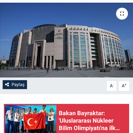
Paylaş
-
+
A
A
Bakan Bayraktar:
'Uluslararası Nükleer
Bilim Olimpiyatı'na ilk