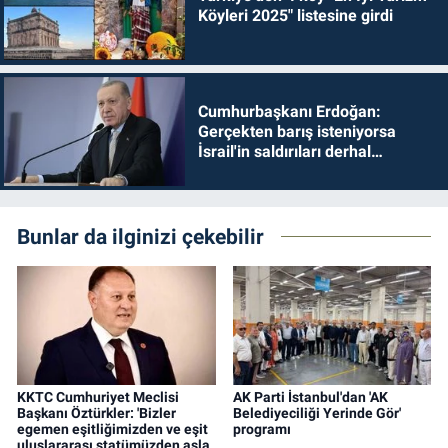
Köyleri 2025" listesine girdi
Cumhurbaşkanı Erdoğan:
Gerçekten barış isteniyorsa
İsrail'in saldırıları derhal
durdurulmalıdır
Bunlar da ilginizi çekebilir
KKTC Cumhuriyet Meclisi
AK Parti İstanbul'dan 'AK
Başkanı Öztürkler: 'Bizler
Belediyeciliği Yerinde Gör'
egemen eşitliğimizden ve eşit
programı
uluslararası statümüzden asla