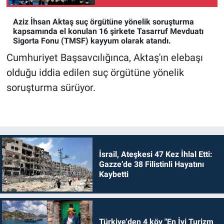
kez katılan Türkiye, 1
altın ve 3 bronz madalya
Aziz İhsan Aktaş suç örgütüne yönelik soruşturma
ile uluslararası arenaya
kapsamında el konulan 16 şirkete Tasarruf Mevduatı
güçlü bir giriş yaptı'
Sigorta Fonu (TMSF) kayyum olarak atandı.
Cumhuriyet Başsavcılığınca, Aktaş'ın elebaşı
olduğu iddia edilen suç örgütüne yönelik
soruşturma sürüyor.
İsrail, Ateşkesi 47 Kez İhlal Etti:
Gazze’de 38 Filistinli Hayatını
Kaybetti
Türkiye'den 4 köy "En İyi Turizm