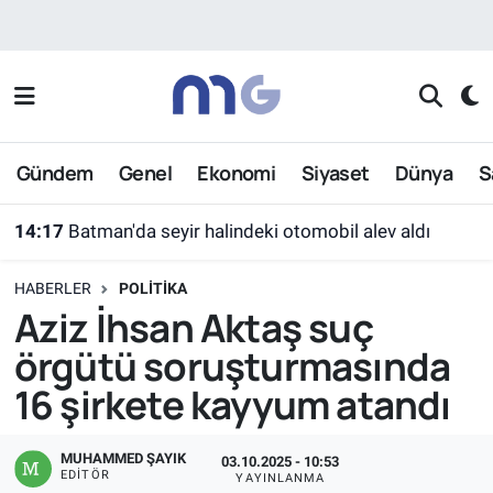
Nöbetçi Eczaneler
Hava Durumu
Gündem
Genel
Ekonomi
Siyaset
Dünya
S
İstanbul Namaz Vakitleri
14:17
Batman'da seyir halindeki otomobil alev aldı
Trafik Durumu
HABERLER
POLITIKA
Süper Lig Puan Durumu ve Fikstür
Aziz İhsan Aktaş suç
örgütü soruşturmasında
Tüm Manşetler
16 şirkete kayyum atandı
Son Dakika Haberleri
MUHAMMED ŞAYIK
03.10.2025 - 10:53
Haber Arşivi
EDITÖR
YAYINLANMA