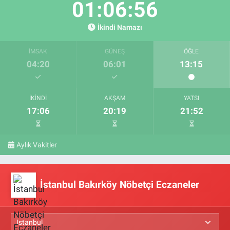
01:06:55
İkindi Namazı
İMSAK
GÜNEŞ
ÖĞLE
04:20
06:01
13:15
İKINDI
AKŞAM
YATSI
17:06
20:19
21:52
Aylık Vakitler
İstanbul Bakırköy Nöbetçi Eczaneler