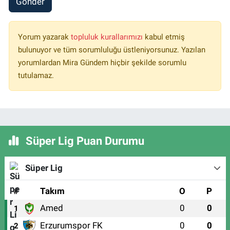
Gönder
Yorum yazarak
topluluk kurallarımızı
kabul etmiş
bulunuyor ve tüm sorumluluğu üstleniyorsunuz. Yazılan
yorumlardan Mira Gündem hiçbir şekilde sorumlu
tutulamaz.
Süper Lig Puan Durumu
Süper Lig
#
Takım
O
P
Amed
0
0
1
Erzurumspor FK
0
0
2