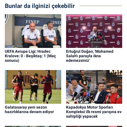
Bunlar da ilginizi çekebilir
UEFA Avrupa Ligi: Hradec
Ertuğrul Doğan, 'Mohamed
Kralove: 0 - Beşiktaş: 1 (Maç
Salah'ı parayla ikna
sonucu)
edemezsiniz'
Galatasaray yeni sezon
Kapadokya Motor Sporları
hazırlıklarına devam ediyor
Kompleksi ilk resmi yarışına ev
sahipliği yapacak