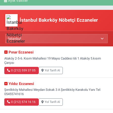
Aylık Vakitler
İstanbul Bakırköy Nöbetçi Eczaneler
Pınar Eczanesi
Ataköy 2-5-6. Kısım Mahallesi 19 Mayıs Caddesi 66 1 Ataköy 5.kısım
Çarşısı
0 (212) 559 37 05
Yol Tarifi Al
Yıldız Eczanesi
Şenlikköy Mahallesi Meydan Sokak 3 A Şenlikköy Karakolu Yanı Tel:
05455741616
0 (212) 574 16 16
Yol Tarifi Al