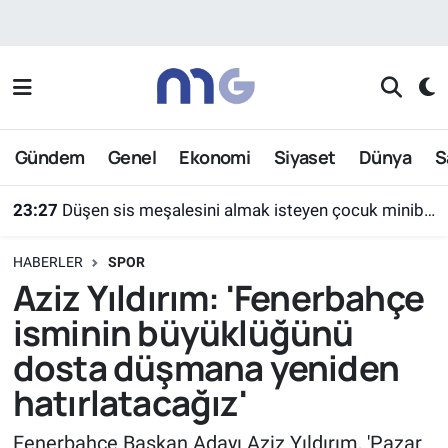
Nöbetçi Eczaneler
Hava Durumu
Gündem
Genel
Ekonomi
Siyaset
Dünya
S
İstanbul Namaz Vakitleri
23:27
Düşen sis meşalesini almak isteyen çocuk minibüsün altında kaldı
Trafik Durumu
HABERLER
SPOR
Süper Lig Puan Durumu ve Fikstür
Aziz Yıldırım: 'Fenerbahçe
isminin büyüklüğünü
Tüm Manşetler
dosta düşmana yeniden
Son Dakika Haberleri
hatırlatacağız'
Haber Arşivi
Fenerbahçe Başkan Adayı Aziz Yıldırım, 'Pazar