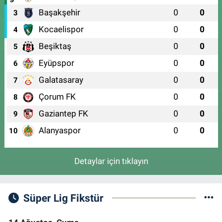
Başakşehir
0
0
3
Kocaelispor
0
0
4
Beşiktaş
0
0
5
Eyüpspor
0
0
6
Galatasaray
0
0
7
Çorum FK
0
0
8
Gaziantep FK
0
0
9
Alanyaspor
0
0
10
Detaylar için tıklayın
Süper Lig Fikstür