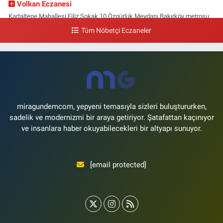
Volkan Eczanesi
Kartaltepe Mahallesi Filiz Sokak 10 Özgürlük Meydanı,Bakırköy metrosu
çıkışı,Kız meslek lisesi sokağı aşağısı
Tüm Nöbetçi Eczaneler
0 (533) 496 36 65
Yol Tarifi Al
Yeni Hayat Eczanesi
Yeşilköy Mahallesi Doğruyol Sokak 7 A Dürümcü Baba'nın Bir Alt
Sokağı,Bitez Dondurmacısının Sokağı
0 (212) 663 11 97
Yol Tarifi Al
miragundemcom, yepyeni temasıyla sizleri buluştururken,
sadelik ve modernizmi bir araya getiriyor. Şatafattan kaçınıyor
ve insanlara haber okuyabilecekleri bir altyapı sunuyor.
[email protected]