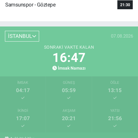
Samsunspor - Göztepe
21:30
İSTANBUL
07.08.2026
SONRAKI VAKTE KALAN
16:46
İmsak Namazı
İMSAK
GÜNEŞ
ÖĞLE
04:17
05:59
13:15
İKINDI
AKŞAM
YATSI
17:07
20:21
21:56