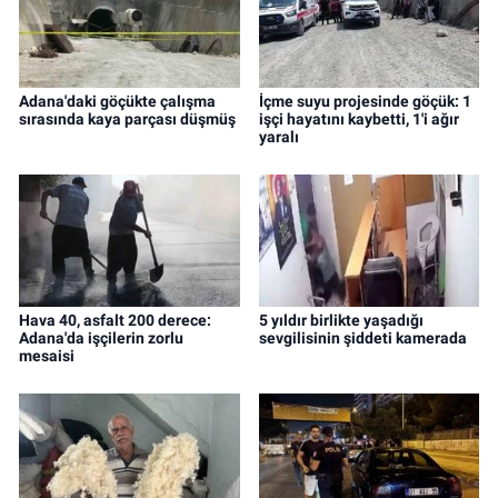
Adana'daki göçükte çalışma
İçme suyu projesinde göçük: 1
sırasında kaya parçası düşmüş
işçi hayatını kaybetti, 1'i ağır
yaralı
Hava 40, asfalt 200 derece:
5 yıldır birlikte yaşadığı
Adana'da işçilerin zorlu
sevgilisinin şiddeti kamerada
mesaisi