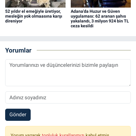
52 yıldır el emeğiyle üretiyor,
Adana'da Huzur ve Güven
mesleğin yok olmaasına karşı
uygulaması: 62 aranan şahıs
direniyor
yakalandı, 3 milyon 924 bin TL
ceza kesildi
Yorumlar
Gönder
Yorum yazarak
topluluk kurallarımızı
kabul etmiş