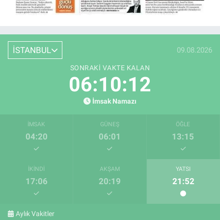
İSTANBUL
09.08.2026
SONRAKI VAKTE KALAN
06:10:11
İmsak Namazı
İMSAK
GÜNEŞ
ÖĞLE
04:20
06:01
13:15
İKINDI
AKŞAM
YATSI
17:06
20:19
21:52
Aylık Vakitler