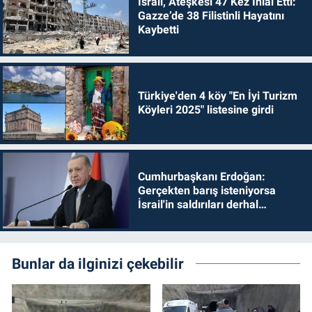
İsrail, Ateşkesi 47 Kez İhlal Etti:
Gazze’de 38 Filistinli Hayatını
Kaybetti
Türkiye'den 4 köy "En İyi Turizm
Köyleri 2025" listesine girdi
Cumhurbaşkanı Erdoğan:
Gerçekten barış isteniyorsa
İsrail'in saldırıları derhal
durdurulmalıdır
Bunlar da ilginizi çekebilir