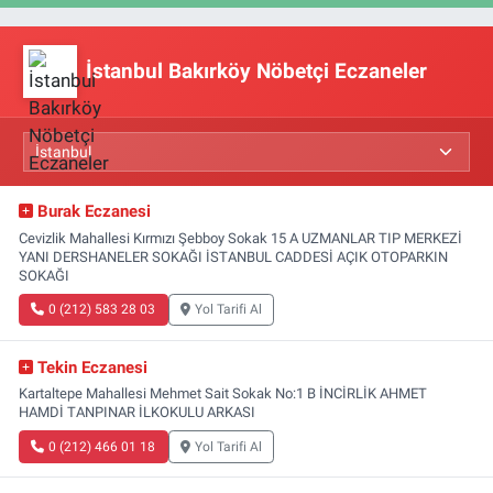
İstanbul Bakırköy Nöbetçi Eczaneler
Burak Eczanesi
Cevizlik Mahallesi Kırmızı Şebboy Sokak 15 A UZMANLAR TIP MERKEZİ
YANI DERSHANELER SOKAĞI İSTANBUL CADDESİ AÇIK OTOPARKIN
SOKAĞI
0 (212) 583 28 03
Yol Tarifi Al
Tekin Eczanesi
Kartaltepe Mahallesi Mehmet Sait Sokak No:1 B İNCİRLİK AHMET
HAMDİ TANPINAR İLKOKULU ARKASI
0 (212) 466 01 18
Yol Tarifi Al