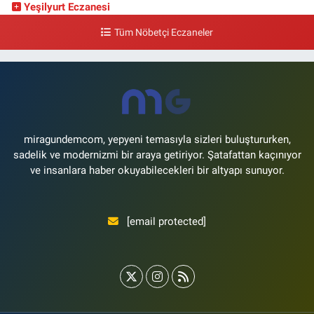
Yeşilyurt Eczanesi
Yeşilyurt Mahallesi Sipahioğlu Caddesi 13 B
Tüm Nöbetçi Eczaneler
0 (212) 573 15 20
Yol Tarifi Al
Akvaryum Eczanesi
Şenlikköy Mahallesi Eski Halkalı Caddesi 33 Akvaryum Yanı Akua Florya
AVMm Zemin Kat
0 (212) 574 24 20
Yol Tarifi Al
miragundemcom, yepyeni temasıyla sizleri buluştururken,
sadelik ve modernizmi bir araya getiriyor. Şatafattan kaçınıyor
ve insanlara haber okuyabilecekleri bir altyapı sunuyor.
[email protected]