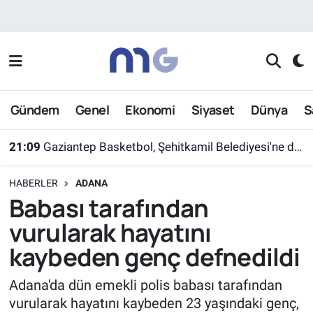
Nöbetçi Eczaneler
Hava Durumu
Gündem
Genel
Ekonomi
Siyaset
Dünya
S
İstanbul Namaz Vakitleri
21:09
Gaziantep Basketbol, Şehitkamil Belediyesi'ne devredildi
Trafik Durumu
HABERLER
ADANA
Süper Lig Puan Durumu ve Fikstür
Babası tarafından
vurularak hayatını
Tüm Manşetler
kaybeden genç defnedildi
Son Dakika Haberleri
Adana'da dün emekli polis babası tarafından
vurularak hayatını kaybeden 23 yaşındaki genç,
Haber Arşivi