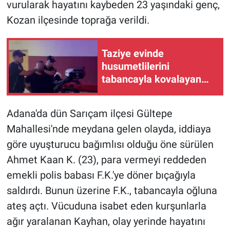
vurularak hayatını kaybeden 23 yaşındaki genç,
Kozan ilçesinde toprağa verildi.
Taziye evinde
husumetlilerini
tabancayla kovalayan
şüpheli gözaltına alındı
Adana'da dün Sarıçam ilçesi Gültepe
Mahallesi'nde meydana gelen olayda, iddiaya
göre uyuşturucu bağımlısı olduğu öne sürülen
Ahmet Kaan K. (23), para vermeyi reddeden
emekli polis babası F.K.'ye döner bıçağıyla
saldırdı. Bunun üzerine F.K., tabancayla oğluna
ateş açtı. Vücuduna isabet eden kurşunlarla
ağır yaralanan Kayhan, olay yerinde hayatını