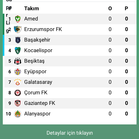
#
Takım
O
P
Amed
0
0
1
Erzurumspor FK
0
0
2
Başakşehir
0
0
3
Kocaelispor
0
0
4
Beşiktaş
0
0
5
Eyüpspor
0
0
6
Galatasaray
0
0
7
Çorum FK
0
0
8
Gaziantep FK
0
0
9
Alanyaspor
0
0
10
Detaylar için tıklayın