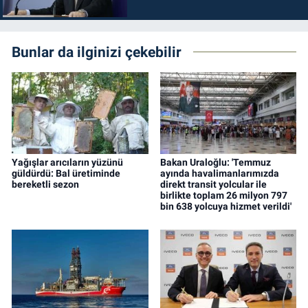
durdurulmalıdır
Bunlar da ilginizi çekebilir
Yağışlar arıcıların yüzünü
Bakan Uraloğlu: 'Temmuz
güldürdü: Bal üretiminde
ayında havalimanlarımızda
bereketli sezon
direkt transit yolcular ile
birlikte toplam 26 milyon 797
bin 638 yolcuya hizmet verildi'