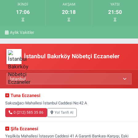
İKINDI
AKŞAM
YATSI
17:06
20:18
21:50
Aylık Vakitler
İstanbul Bakırköy Nöbetçi Eczaneler
Tuna Eczanesi
Sakızağacı Mahallesi İstanbul Caddesi No:42 A
0 (212) 585 35 86
Yol Tarifi Al
Şifa Eczanesi
Yeşilköy Mahallesi İstasyon Caddesi 41 A Garanti Bankası Karşışı, Eski