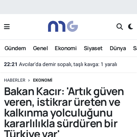
Nöbetçi Eczaneler
Hava Durumu
Gündem
Genel
Ekonomi
Siyaset
Dünya
S
İstanbul Namaz Vakitleri
22:21
Avcılar'da demir sopalı, taşlı kavga: 1 yaralı
Trafik Durumu
22:16
Samsun'da 4 araçlı zincirleme kaza: 5 yaralı
HABERLER
EKONOMI
Süper Lig Puan Durumu ve Fikstür
Bakan Kacır: 'Artık güven
veren, istikrar üreten ve
Tüm Manşetler
kalkınma yolculuğunu
Son Dakika Haberleri
kararlılıkla sürdüren bir
Türkiye var'
Haber Arşivi