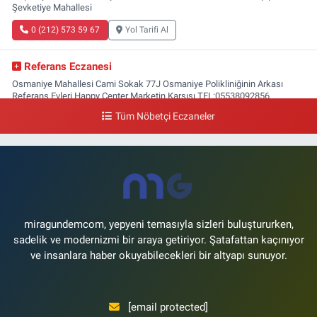
Şevketiye Mahallesi
0 (212) 573 59 67
Yol Tarifi Al
Referans Eczanesi
Osmaniye Mahallesi Cami Sokak 77J Osmaniye Polikliniğinin Arkası
Referans Evleri Happy Center Marketin Karşısı TEL:05538092856
Tüm Nöbetçi Eczaneler
0 (212) 809 28 56
Yol Tarifi Al
Bayraktar Eczanesi
Şenlikköy Mahallesi Harman Sokak 43 4B Flyinn Avm yaya girişi karşısı,
Mali Kuaför yanı .
0 (212) 573 11 12
Yol Tarifi Al
miragundemcom, yepyeni temasıyla sizleri buluştururken,
sadelik ve modernizmi bir araya getiriyor. Şatafattan kaçınıyor
ve insanlara haber okuyabilecekleri bir altyapı sunuyor.
[email protected]