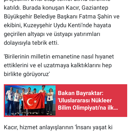
katıldı. Burada konuşan Kacır, Gaziantep
Büyükşehir Belediye Başkanı Fatma Şahin ve
ekibini, Kuzeyşehir Uydu Kenti'nde hayata
geçirilen altyapı ve üstyapı yatırımları
dolayısıyla tebrik etti.
'Birilerinin milletin emanetine nasıl hıyanet
ettiklerini ve el uzatmaya kalktıklarını hep
birlikte görüyoruz'
Bakan Bayraktar:
'Uluslararası Nükleer
Bilim Olimpiyatı'na ilk
kez katılan Türkiye, 1
altın ve 3 bronz madalya
Kacır, hizmet anlayışlarının 'İnsanı yaşat ki
ile uluslararası arenaya