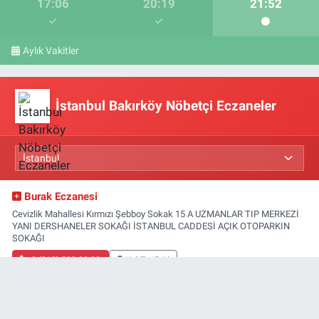
17:06
20:19
21:52
Aylık Vakitler
İstanbul Bakırköy Nöbetçi Eczaneler
Burak Eczanesi
Cevizlik Mahallesi Kırmızı Şebboy Sokak 15 A UZMANLAR TIP MERKEZİ
YANI DERSHANELER SOKAĞI İSTANBUL CADDESİ AÇIK OTOPARKIN
SOKAĞI
0 (212) 583 28 03
Yol Tarifi Al
Tekin Eczanesi
Kartaltepe Mahallesi Mehmet Sait Sokak No:1 B İNCİRLİK AHMET