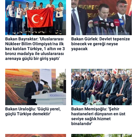
Bakan Bayraktar: 'Uluslararası
Bakan Gürlek: Devlet tepenize
Nükleer Bilim Olimpiyatı'na ilk
binecek ve gereği neyse
kez katılan Türkiye, 1 altın ve 3
yapacak
bronz madalya ile uluslararası
arenaya güçlü bir giriş yaptı'
Bakan Uraloğlu: 'Güçlü yerel,
Bakan Memişoğlu: 'Şehir
güçlü Türkiye demektir'
hastaneleri dünyanın en üst
seviye sağlık hizmet
binalarıdır'