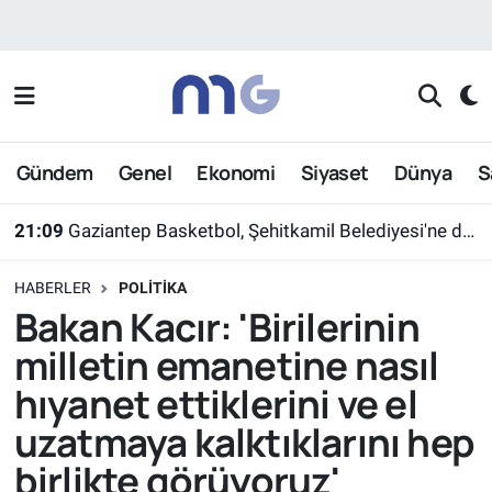
Nöbetçi Eczaneler
Hava Durumu
Gündem
Genel
Ekonomi
Siyaset
Dünya
S
İstanbul Namaz Vakitleri
21:09
Gaziantep Basketbol, Şehitkamil Belediyesi'ne devredildi
Trafik Durumu
HABERLER
POLITIKA
Süper Lig Puan Durumu ve Fikstür
Bakan Kacır: 'Birilerinin
milletin emanetine nasıl
Tüm Manşetler
hıyanet ettiklerini ve el
Son Dakika Haberleri
uzatmaya kalktıklarını hep
birlikte görüyoruz'
Haber Arşivi