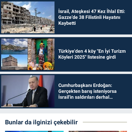
İsrail, Ateşkesi 47 Kez İhlal Etti:
Gazze’de 38 Filistinli Hayatını
Kaybetti
Türkiye'den 4 köy "En İyi Turizm
Köyleri 2025" listesine girdi
Cumhurbaşkanı Erdoğan:
Gerçekten barış isteniyorsa
İsrail'in saldırıları derhal
durdurulmalıdır
Bunlar da ilginizi çekebilir