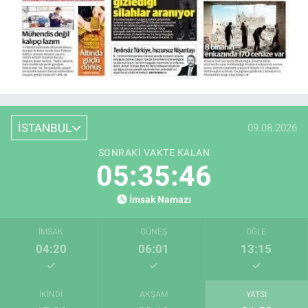
İSTANBUL
09.08.2026
SONRAKI VAKTE KALAN
05:35:45
İmsak Namazı
İMSAK
GÜNEŞ
ÖĞLE
04:20
06:01
13:15
İKINDI
AKŞAM
YATSI