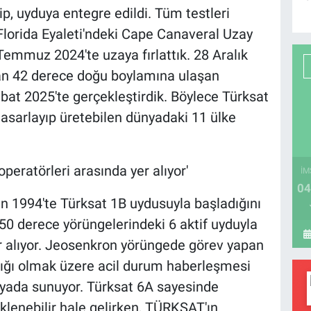
lip, uyduya entegre edildi. Tüm testleri
lorida Eyaleti'ndeki Cape Canaveral Uzay
Temmuz 2024'te uzaya fırlattık. 28 Aralık
lan 42 derece doğu boylamına ulaşan
bat 2025'te gerçekleştirdik. Böylece Türksat
asarlayıp üretebilen dünyadaki 11 ülke
operatörleri arasında yer alıyor'
İM
04
in 1994'te Türksat 1B uydusuyla başladığını
 50 derece yörüngelerindeki 6 aktif uyduyla
r alıyor. Jeosenkron yörüngede görev yapan
ılığı olmak üzere acil durum haberleşmesi
rafyada sunuyor. Türksat 6A sayesinde
klenebilir hale gelirken, TÜRKSAT'ın