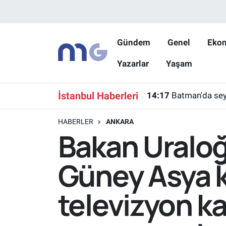
Nöbetçi Eczaneler
Gündem
Genel
Eko
Yazarlar
Yaşam
Hava Durumu
İstanbul Namaz Vakitleri
İstanbul Haberleri
14:17
Batman'da seyi
Trafik Durumu
HABERLER
ANKARA
Bakan Uraloğ
Süper Lig Puan Durumu ve Fikstür
Güney Asya k
Tüm Manşetler
televizyon ka
Son Dakika Haberleri
Haber Arşivi