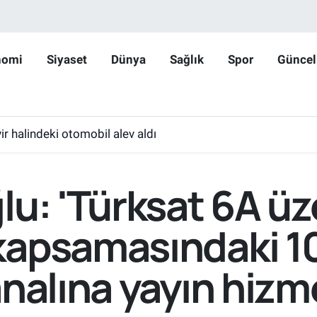
nomi
Siyaset
Dünya
Sağlık
Spor
Güncel
r halindeki otomobil alev aldı
lu: 'Türksat 6A ü
apsamasındaki 10
nalına yayın hizm