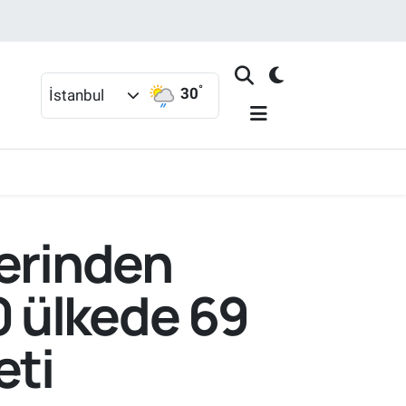
°
30
İstanbul
zerinden
 ülkede 69
eti