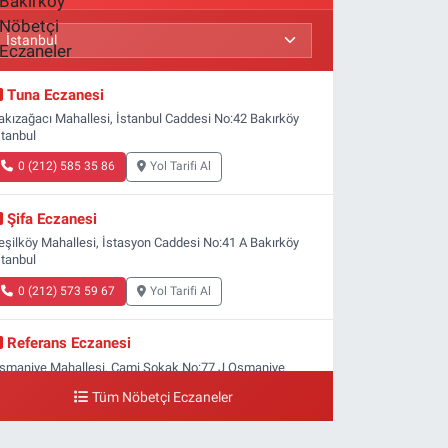
Tuna Eczanesi
akızağacı Mahallesi, İstanbul Caddesi No:42 Bakırköy
stanbul
0 (212) 585 35 86
Yol Tarifi Al
Şifa Eczanesi
eşilköy Mahallesi, İstasyon Caddesi No:41 A Bakırköy
stanbul
0 (212) 573 59 67
Yol Tarifi Al
Referans Eczanesi
smaniye Mahallesi, Cami Sokak No:77 J Osmaniye
akırköy İstanbul
Tüm Nöbetçi Eczaneler
0 (212) 809 28 56
Yol Tarifi Al