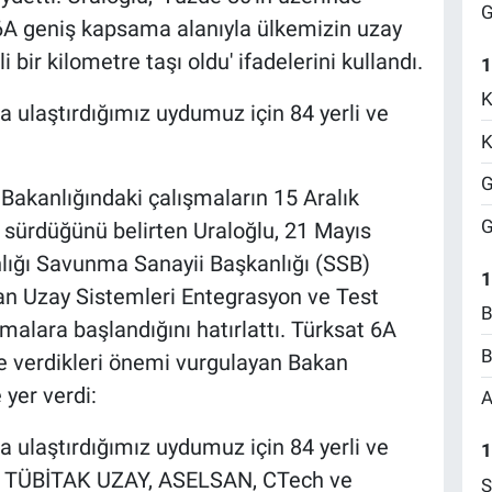
G
at 6A geniş kapsama alanıyla ülkemizin uzay
bir kilometre taşı oldu' ifadelerini kullandı.
1
K
na ulaştırdığımız uydumuz için 84 yerli ve
K
G
 Bakanlığındaki çalışmaların 15 Aralık
G
l sürdüğünü belirten Uraloğlu, 21 Mayıs
ğı Savunma Sanayii Başkanlığı (SSB)
1
lan Uzay Sistemleri Entegrasyon ve Test
B
malara başlandığını hatırlattı. Türksat 6A
B
ğe verdikleri önemi vurgulayan Bakan
 yer verdi:
A
na ulaştırdığımız uydumuz için 84 yerli ve
1
dı. TÜBİTAK UZAY, ASELSAN, CTech ve
S