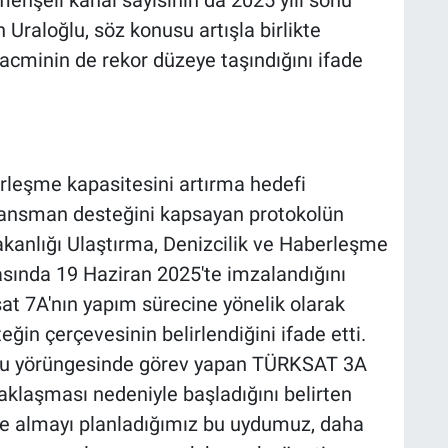
enşeli kanal sayısının da 2025 yılı sonu
 Uraloğlu, söz konusu artışla birlikte
hacminin de rekor düzeye taşındığını ifade
rleşme kapasitesini artırma hedefi
inansman desteğini kapsayan protokolün
kanlığı Ulaştırma, Denizcilik ve Haberleşme
asında 19 Haziran 2025'te imzalandığını
ksat 7A'nın yapım sürecine yönelik olarak
ğin çerçevesinin belirlendiğini ifade etti.
oğu yörüngesinde görev yapan TÜRKSAT 3A
laşması nedeniyle başladığını belirten
te almayı planladığımız bu uydumuz, daha