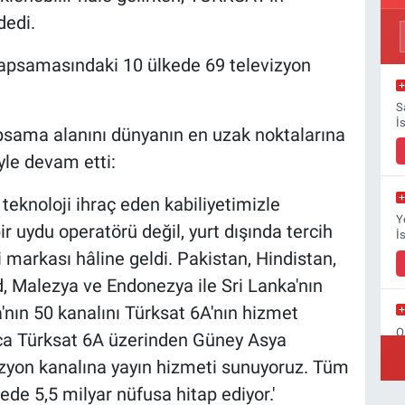
dedi.
apsamasındaki 10 ülkede 69 televizyon
S
İ
kapsama alanını dünyanın en uzak noktalarına
öyle devam etti:
eknoloji ihraç eden kabiliyetimizle
Y
ir uydu operatörü değil, yurt dışında tercih
İ
 markası hâline geldi. Pakistan, Hindistan,
 Malezya ve Endonezya ile Sri Lanka'nın
nın 50 kanalını Türksat 6A'nın hizmet
O
zca Türksat 6A üzerinden Güney Asya
B
zyon kanalına yayın hizmeti sunuyoruz. Tüm
ede 5,5 milyar nüfusa hitap ediyor.'