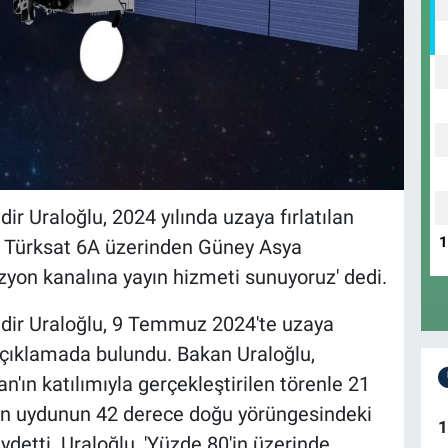
r Uraloğlu, 2024 yılında uzaya fırlatılan
ca Türksat 6A üzerinden Güney Asya
yon kanalına yayın hizmeti sunuyoruz' dedi.
adir Uraloğlu, 9 Temmuz 2024'te uzaya
lı açıklamada bulundu. Bakan Uraloğlu,
ın katılımıyla gerçekleştirilen törenle 21
an uydunun 42 derece doğu yörüngesindeki
1
ydetti. Uraloğlu, 'Yüzde 80'in üzerinde