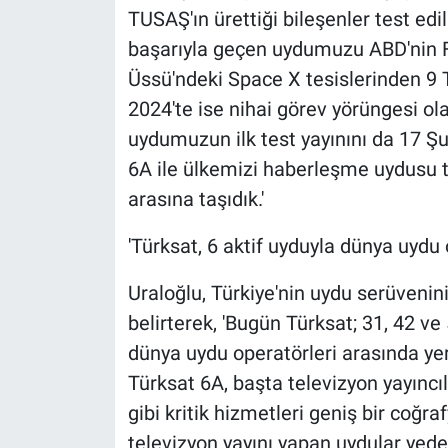
TUSAŞ'ın ürettiği bileşenler test edi
başarıyla geçen uydumuzu ABD'nin F
Üssü'ndeki Space X tesislerinden 9 
2024'te ise nihai görev yörüngesi o
uydumuzun ilk test yayınını da 17 Şu
6A ile ülkemizi haberleşme uydusu t
arasına taşıdık.'
'Türksat, 6 aktif uyduyla dünya uydu 
Uraloğlu, Türkiye'nin uydu serüvenin
belirterek, 'Bugün Türksat; 31, 42 ve
dünya uydu operatörleri arasında ye
Türksat 6A, başta televizyon yayınc
gibi kritik hizmetleri geniş bir coğ
televizyon yayını yapan uydular yede