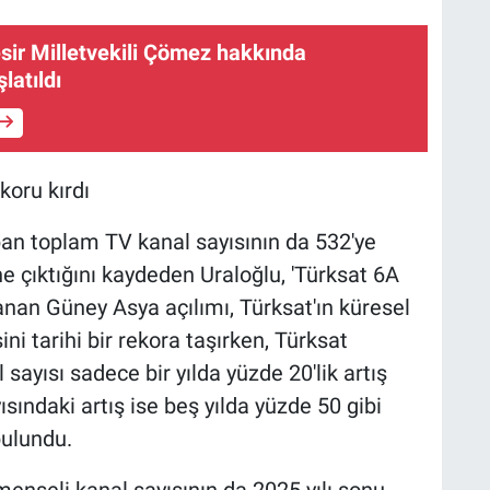
Ş
esir Milletvekili Çömez hakkında
B
latıldı
koru kırdı
pan toplam TV kanal sayısının da 532'ye
ne çıktığını kaydeden Uraloğlu, 'Türksat 6A
an Güney Asya açılımı, Türksat'ın küresel
i tarihi bir rekora taşırken, Türksat
sayısı sadece bir yılda yüzde 20'lik artış
ısındaki artış ise beş yılda yüzde 50 gibi
bulundu.