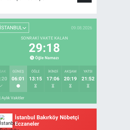
İSTANBUL
09.08.2026
SONRAKI VAKTE KALAN
29:17
Öğle Namazı
SAK
GÜNEŞ
ÖĞLE
İKINDI
AKŞAM
YATSI
:20
06:01
13:15
17:06
20:19
21:52
Aylık Vakitler
İstanbul Bakırköy Nöbetçi
Eczaneler