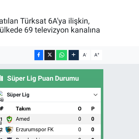
tılan Türksat 6A'ya ilişkin,
lkede 69 televizyon kanalına
-
+
A
A
Süper Lig Puan Durumu
Süper Lig
#
Takım
O
P
Amed
0
0
1
Erzurumspor FK
0
0
2