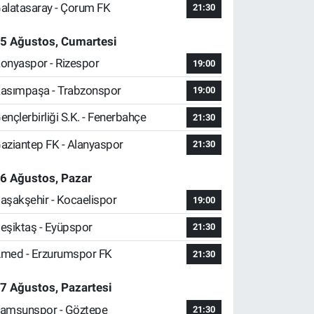
alatasaray - Çorum FK
21:30
5 Ağustos, Cumartesi
onyaspor - Rizespor
19:00
asımpaşa - Trabzonspor
19:00
ençlerbirliği S.K. - Fenerbahçe
21:30
aziantep FK - Alanyaspor
21:30
6 Ağustos, Pazar
aşakşehir - Kocaelispor
19:00
eşiktaş - Eyüpspor
21:30
med - Erzurumspor FK
21:30
7 Ağustos, Pazartesi
amsunspor - Göztepe
21:30