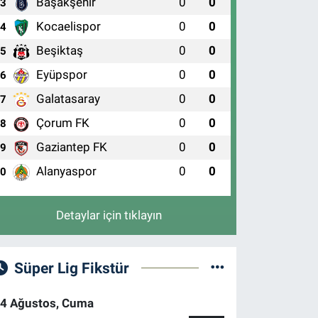
Başakşehir
0
0
3
Kocaelispor
0
0
4
Beşiktaş
0
0
5
Eyüpspor
0
0
6
Galatasaray
0
0
7
Çorum FK
0
0
8
Gaziantep FK
0
0
9
Alanyaspor
0
0
10
Detaylar için tıklayın
Süper Lig Fikstür
4 Ağustos, Cuma