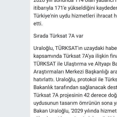
2020 yılı sonunda 114 olan yabancı m
itibarıyla 171'e yükseldiğini kaydeden
Türkiye'nin uydu hizmetleri ihracat 
etti.
Sırada Türksat 7A var
Uraloğlu, TÜRKSAT'ın uzaydaki habe
kapsamında Türksat 7A'ya ilişkin f
TÜRKSAT ile Ulaştırma ve Altyapı Ba
Araştırmaları Merkezi Başkanlığı ar
hatırlattı. Uraloğlu, protokol ile Tür
Bakanlık tarafından sağlanacak deste
Türksat 7A projesinin 42 derece d
uydusunun tasarım ömrünün sona yak
Bakan Uraloğlu, '2029 yılında hizme