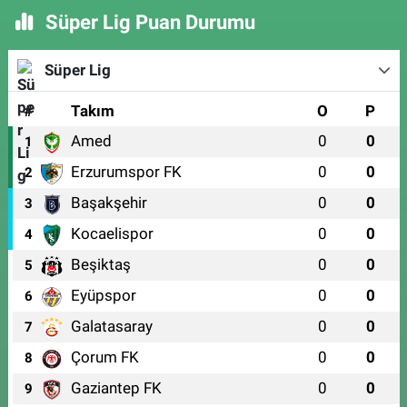
Süper Lig Puan Durumu
Süper Lig
#
Takım
O
P
Amed
0
0
1
Erzurumspor FK
0
0
2
Başakşehir
0
0
3
Kocaelispor
0
0
4
Beşiktaş
0
0
5
Eyüpspor
0
0
6
Galatasaray
0
0
7
Çorum FK
0
0
8
Gaziantep FK
0
0
9