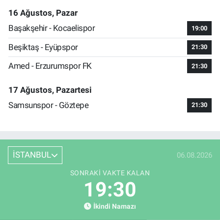
16 Ağustos, Pazar
Başakşehir - Kocaelispor
19:00
Beşiktaş - Eyüpspor
21:30
Amed - Erzurumspor FK
21:30
17 Ağustos, Pazartesi
Samsunspor - Göztepe
21:30
İSTANBUL
06.08.2026
SONRAKI VAKTE KALAN
19:29
İkindi Namazı