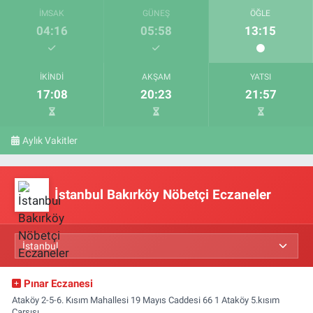
İMSAK
GÜNEŞ
ÖĞLE
04:16
05:58
13:15
İKINDI
AKŞAM
YATSI
17:08
20:23
21:57
Aylık Vakitler
İstanbul Bakırköy Nöbetçi Eczaneler
Pınar Eczanesi
Ataköy 2-5-6. Kısım Mahallesi 19 Mayıs Caddesi 66 1 Ataköy 5.kısım
Çarşısı