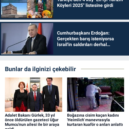
Köyleri 2025" listesine girdi
Cumhurbaşkanı Erdoğan:
Gerçekten barış isteniyorsa
İsrail'in saldırıları derhal
durdurulmalıdır
Bunlar da ilginizi çekebilir
Adalet Bakanı Gürlek, 33 yıl
Boğazına cisim kaçan kadını
önce öldürülen gazeteci Uğur
'Heimlich' manevrasıyla
Mumcu'nun ailesi ile bir araya
kurtaran kuaför o anları anlattı