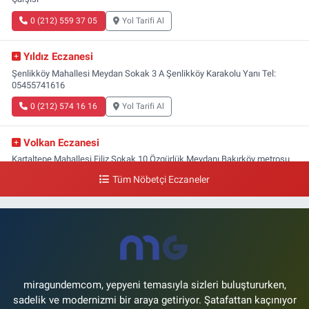
0 (212) 559 37 05
Yol Tarifi Al
Yıldız Eczanesi
Şenlikköy Mahallesi Meydan Sokak 3 A Şenlikköy Karakolu Yanı Tel:
05455741616
0 (212) 574 16 16
Yol Tarifi Al
Volkan Eczanesi
Kartaltepe Mahallesi Filiz Sokak 10 Özgürlük Meydanı,Bakırköy metrosu
çıkışı,Kız meslek lisesi sokağı aşağısı
Tüm Nöbetçi Eczaneler
0 (533) 496 36 65
Yol Tarifi Al
Yeni Hayat Eczanesi
Yeşilköy Mahallesi Doğruyol Sokak 7 A Dürümcü Baba'nın Bir Alt
Sokağı,Bitez Dondurmacısının Sokağı
0 (212) 663 11 97
Yol Tarifi Al
miragundemcom, yepyeni temasıyla sizleri buluştururken,
sadelik ve modernizmi bir araya getiriyor. Şatafattan kaçınıyor