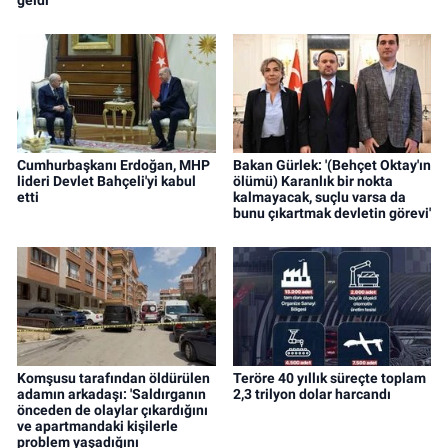
geldi
Cumhurbaşkanı Erdoğan, MHP
Bakan Gürlek: '(Behçet Oktay'ın
lideri Devlet Bahçeli'yi kabul
ölümü) Karanlık bir nokta
etti
kalmayacak, suçlu varsa da
bunu çıkartmak devletin görevi'
Komşusu tarafından öldürülen
Teröre 40 yıllık süreçte toplam
adamın arkadaşı: 'Saldırganın
2,3 trilyon dolar harcandı
önceden de olaylar çıkardığını
ve apartmandaki kişilerle
problem yaşadığını