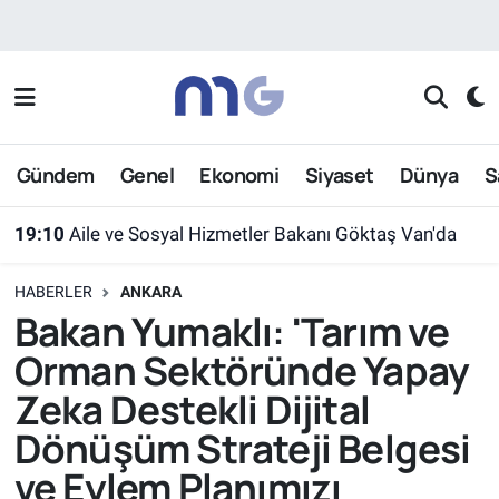
Nöbetçi Eczaneler
Hava Durumu
Gündem
Genel
Ekonomi
Siyaset
Dünya
S
İstanbul Namaz Vakitleri
19:10
Aile ve Sosyal Hizmetler Bakanı Göktaş Van'da
Trafik Durumu
HABERLER
ANKARA
Süper Lig Puan Durumu ve Fikstür
Bakan Yumaklı: 'Tarım ve
Orman Sektöründe Yapay
Tüm Manşetler
Zeka Destekli Dijital
Son Dakika Haberleri
Dönüşüm Strateji Belgesi
ve Eylem Planımızı
Haber Arşivi