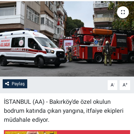
Paylaş
-
+
A
A
İSTANBUL (AA) - Bakırköy'de özel okulun
bodrum katında çıkan yangına, itfaiye ekipleri
müdahale ediyor.