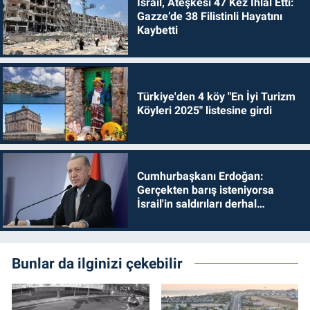
İsrail, Ateşkesi 47 Kez İhlal Etti:
Gazze’de 38 Filistinli Hayatını
Kaybetti
Türkiye'den 4 köy "En İyi Turizm
Köyleri 2025" listesine girdi
Cumhurbaşkanı Erdoğan:
Gerçekten barış isteniyorsa
İsrail'in saldırıları derhal
durdurulmalıdır
Bunlar da ilginizi çekebilir