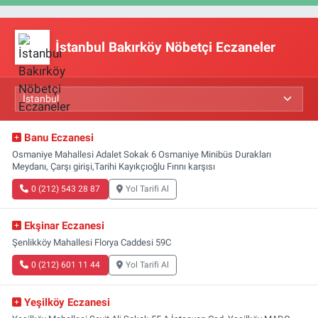
İstanbul Bakırköy Nöbetçi Eczaneler
Banu Eczanesi
Osmaniye Mahallesi Adalet Sokak 6 Osmaniye Minibüs Durakları
Meydanı, Çarşı girişi,Tarihi Kayıkçıoğlu Fırını karşısı
0 (212) 543 28 87
Yol Tarifi Al
Ekşinar Eczanesi
Şenlikköy Mahallesi Florya Caddesi 59C
0 (212) 601 11 44
Yol Tarifi Al
Yeşilköy Eczanesi