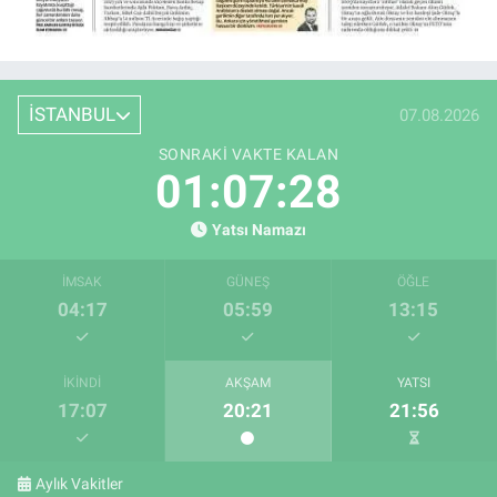
İSTANBUL
07.08.2026
SONRAKI VAKTE KALAN
01:07:27
Yatsı Namazı
İMSAK
GÜNEŞ
ÖĞLE
04:17
05:59
13:15
İKINDI
AKŞAM
YATSI
17:07
20:21
21:56
Aylık Vakitler