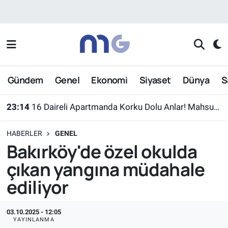
Nöbetçi Eczaneler
Hava Durumu
Gündem
Genel
Ekonomi
Siyaset
Dünya
S
İstanbul Namaz Vakitleri
23:14
16 Daireli Apartmanda Korku Dolu Anlar! Mahsur Kalanlar Kurtarıldı
Trafik Durumu
HABERLER
GENEL
Süper Lig Puan Durumu ve Fikstür
Bakırköy'de özel okulda
çıkan yangına müdahale
Tüm Manşetler
ediliyor
Son Dakika Haberleri
03.10.2025 - 12:05
Haber Arşivi
YAYINLANMA