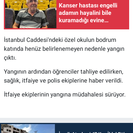
Kanser hastası engelli
adamın hayalini bile
kuramadığı evine
kavuşunca döktüğü
gözyaşı duygulandırdı
İstanbul Caddesi'ndeki özel okulun bodrum
katında henüz belirlenemeyen nedenle yangın
çıktı.
Yangının ardından öğrenciler tahliye edilirken,
sağlık, itfaiye ve polis ekiplerine haber verildi.
İtfaiye ekiplerinin yangına müdahalesi sürüyor.