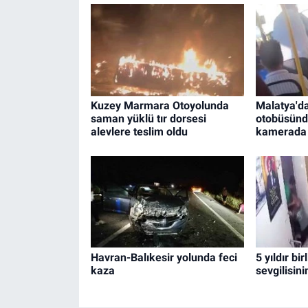
Kuzey Marmara Otoyolunda
Malatya'da
saman yüklü tır dorsesi
otobüsünde
alevlere teslim oldu
kamerada
Havran-Balıkesir yolunda feci
5 yıldır bi
kaza
sevgilisin