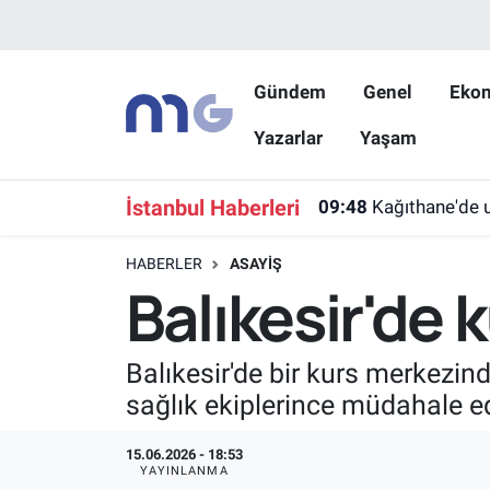
Nöbetçi Eczaneler
Gündem
Genel
Eko
Yazarlar
Yaşam
Hava Durumu
İstanbul Namaz Vakitleri
İstanbul Haberleri
09:48
Kağıthane'de u
Trafik Durumu
HABERLER
ASAYIŞ
Balıkesir'de
Süper Lig Puan Durumu ve Fikstür
Tüm Manşetler
Balıkesir'de bir kurs merkezi
sağlık ekiplerince müdahale ed
Son Dakika Haberleri
15.06.2026 - 18:53
Haber Arşivi
YAYINLANMA