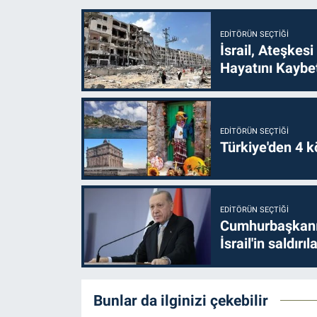
EDITÖRÜN SEÇTIĞI
İsrail, Ateşkesi
Hayatını Kaybet
EDITÖRÜN SEÇTIĞI
Türkiye'den 4 kö
EDITÖRÜN SEÇTIĞI
Cumhurbaşkanı 
İsrail'in saldırı
Bunlar da ilginizi çekebilir