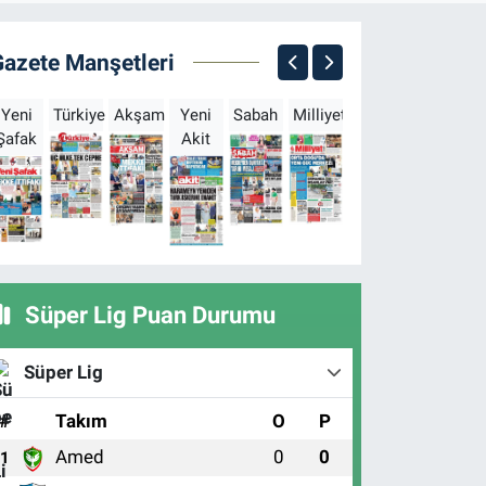
Gazete Manşetleri
Yeni
Türkiye
Akşam
Yeni
Sabah
Milliyet
Hürriyet
Türkgün
Şafak
Akit
B
Süper Lig Puan Durumu
Süper Lig
#
Takım
O
P
Amed
0
0
1