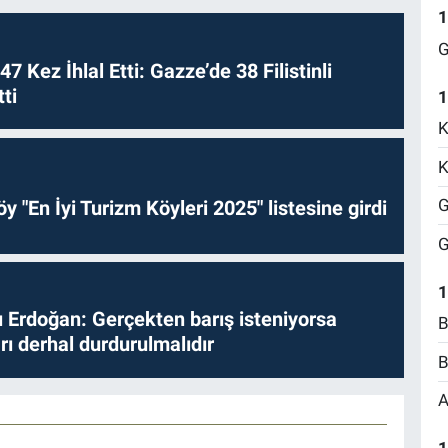
1
G
 47 Kez İhlal Etti: Gazze’de 38 Filistinli
ti
1
K
K
G
y "En İyi Turizm Köyleri 2025" listesine girdi
G
1
Erdoğan: Gerçekten barış isteniyorsa
B
ları derhal durdurulmalıdır
B
A