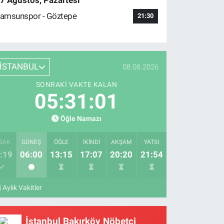
7 Ağustos, Pazartesi
amsunspor - Göztepe
21:30
İSTANBUL
08.08.2026
SONRAKI VAKTE KALAN
05:31:00
Öğle Namazı
SAK
GÜNEŞ
ÖĞLE
İKINDI
AKŞAM
YATSI
:19
06:00
13:15
17:07
20:20
21:54
Aylık Vakitler
İstanbul Bakırköy Nöbetçi