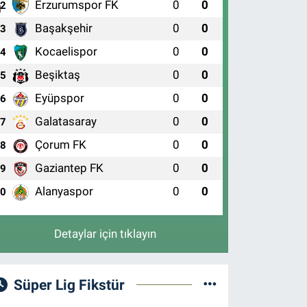
Erzurumspor FK
0
0
2
Başakşehir
0
0
3
Kocaelispor
0
0
4
Beşiktaş
0
0
5
Eyüpspor
0
0
6
Galatasaray
0
0
7
Çorum FK
0
0
8
Gaziantep FK
0
0
9
Alanyaspor
0
0
10
Detaylar için tıklayın
Süper Lig Fikstür