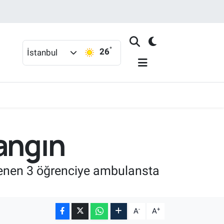
°
26
İstanbul
angın
ilenen 3 öğrenciye ambulansta
-
+
A
A