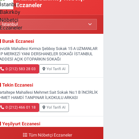
Eczaneler
Burak Eczanesi
evizlik Mahallesi Kırmızı Şebboy Sokak 15 A UZMANLAR
IP MERKEZİ YANI DERSHANELER SOKAĞI İSTANBUL
ADDESİ AÇIK OTOPARKIN SOKAĞI
0 (212) 583 28 03
Yol Tarifi Al
Tekin Eczanesi
artaltepe Mahallesi Mehmet Sait Sokak No:1 B İNCİRLİK
HMET HAMDİ TANPINAR İLKOKULU ARKASI
0 (212) 466 01 18
Yol Tarifi Al
Yeşilyurt Eczanesi
eşilyurt Mahallesi Sipahioğlu Caddesi 13 B
Tüm Nöbetçi Eczaneler