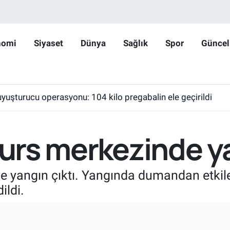
nomi
Siyaset
Dünya
Sağlık
Spor
Güncel
yuşturucu operasyonu: 104 kilo pregabalin ele geçirildi
 kurs merkezinde y
nde yangın çıktı. Yangında dumandan etk
ildi.