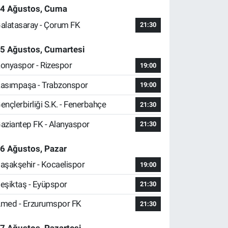
4 Ağustos, Cuma
alatasaray - Çorum FK
21:30
5 Ağustos, Cumartesi
onyaspor - Rizespor
19:00
asımpaşa - Trabzonspor
19:00
ençlerbirliği S.K. - Fenerbahçe
21:30
aziantep FK - Alanyaspor
21:30
6 Ağustos, Pazar
aşakşehir - Kocaelispor
19:00
eşiktaş - Eyüpspor
21:30
med - Erzurumspor FK
21:30