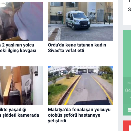
1
S
 2 yaşlının yolcu
Ordu'da kene tutunan kadın
ki ilginç kavgası
Sivas'ta vefat etti
İM
04
rlikte yaşadığı
Malatya'da fenalaşan yolcuyu
in şiddeti kamerada
otobüs şoförü hastaneye
yetiştirdi