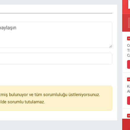
C
T
C
K
A
tmiş bulunuyor ve tüm sorumluluğu üstleniyorsunuz.
ilde sorumlu tutulamaz.
Y