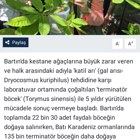
Paylaş
-
+
A
A
Bartın'da kestane ağaçlarına büyük zarar veren
ve halk arasındaki adıyla 'katil arı' (gal arısı-
Dryocosmus kuriphilus) tehdidine karşı
laboratuvar ortamında çoğaltılan 'terminatör
böcek' (Torymus sinensis) ile 5 yıldır yürütülen
mücadele sonuç vermeye başladı. Bartın'da
toplamda 22 bin 30 adet faydalı böceğin
doğaya salınırken, Batı Karadeniz ormanlarında
135 bin terminatör böceğin daha doğaya