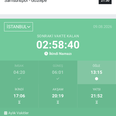
Samsunspor - Göztepe
21:30
İSTANBUL
09.08.2026
SONRAKI VAKTE KALAN
02:58:39
İkindi Namazı
İMSAK
GÜNEŞ
ÖĞLE
04:20
06:01
13:15
İKINDI
AKŞAM
YATSI
17:06
20:19
21:52
Aylık Vakitler