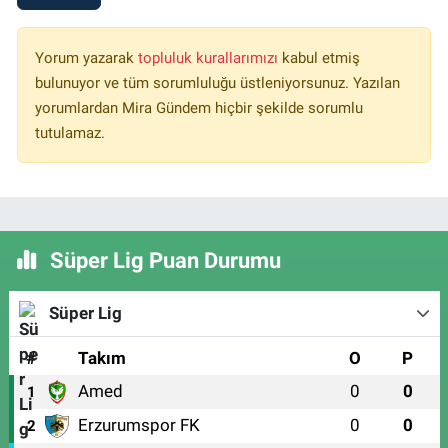
Yorum yazarak
topluluk kurallarımızı
kabul etmiş
bulunuyor ve tüm sorumluluğu üstleniyorsunuz. Yazılan
yorumlardan Mira Gündem hiçbir şekilde sorumlu
tutulamaz.
Süper Lig Puan Durumu
Süper Lig
#
Takım
O
P
Amed
0
0
1
Erzurumspor FK
0
0
2