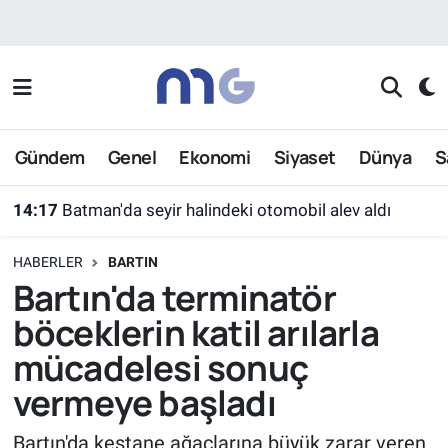
Nöbetçi Eczaneler
Hava Durumu
Gündem
Genel
Ekonomi
Siyaset
Dünya
S
İstanbul Namaz Vakitleri
14:17
Batman'da seyir halindeki otomobil alev aldı
Trafik Durumu
HABERLER
BARTIN
Süper Lig Puan Durumu ve Fikstür
Bartın'da terminatör
böceklerin katil arılarla
Tüm Manşetler
mücadelesi sonuç
Son Dakika Haberleri
vermeye başladı
Haber Arşivi
Bartın'da kestane ağaçlarına büyük zarar veren