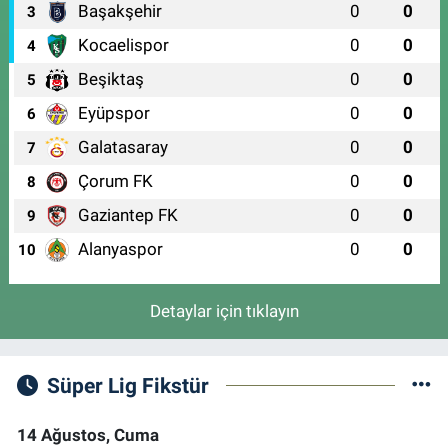
Başakşehir
0
0
3
Kocaelispor
0
0
4
Beşiktaş
0
0
5
Eyüpspor
0
0
6
Galatasaray
0
0
7
Çorum FK
0
0
8
Gaziantep FK
0
0
9
Alanyaspor
0
0
10
Detaylar için tıklayın
Süper Lig Fikstür
14 Ağustos, Cuma