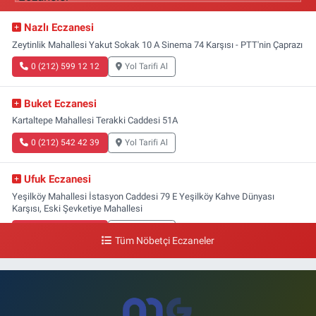
Nazlı Eczanesi
Zeytinlik Mahallesi Yakut Sokak 10 A Sinema 74 Karşısı - PTT'nin Çaprazı
0 (212) 599 12 12
Yol Tarifi Al
Buket Eczanesi
Kartaltepe Mahallesi Terakki Caddesi 51A
0 (212) 542 42 39
Yol Tarifi Al
Ufuk Eczanesi
Yeşilköy Mahallesi İstasyon Caddesi 79 E Yeşilköy Kahve Dünyası
Karşısı, Eski Şevketiye Mahallesi
0 (212) 663 03 25
Yol Tarifi Al
Tüm Nöbetçi Eczaneler
Nimet Eczanesi
Basınköy Mahallesi Yan Sokak 1-1 A Şenlikköy Polis Karakolu Karşısı Elit
Tıp Merkezi Yanı