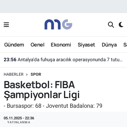
Nöbetçi Eczaneler
Hava Durumu
Gündem
Genel
Ekonomi
Siyaset
Dünya
S
İstanbul Namaz Vakitleri
23:56
Antalya'da fuhuşa aracılık operasyonunda 7 tutuklama
Trafik Durumu
HABERLER
SPOR
Süper Lig Puan Durumu ve Fikstür
Basketbol: FIBA
Şampiyonlar Ligi
Tüm Manşetler
- Bursaspor: 68 - Joventut Badalona: 79
Son Dakika Haberleri
05.11.2025 - 22:36
Haber Arşivi
YAYINLANMA