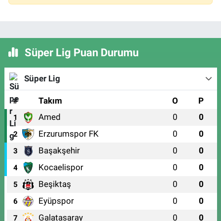
Süper Lig Puan Durumu
Süper Lig
#
Takım
O
P
Amed
0
0
1
Erzurumspor FK
0
0
2
Başakşehir
0
0
3
Kocaelispor
0
0
4
Beşiktaş
0
0
5
Eyüpspor
0
0
6
Galatasaray
0
0
7