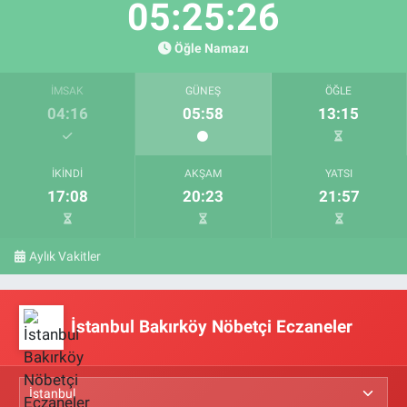
05:25:25
Öğle Namazı
İMSAK
GÜNEŞ
ÖĞLE
04:16
05:58
13:15
İKINDI
AKŞAM
YATSI
17:08
20:23
21:57
Aylık Vakitler
İstanbul Bakırköy Nöbetçi Eczaneler