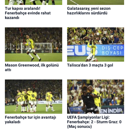
Tur kapısı aralandı!
Galatasaray, yeni sezon
Fenerbahçe evinde rahat
hazırlıklarını sürdürdü
kazandı
Mason Greenwood, ilk golünü
Talisca'dan 3 maçta 3 gol
attı
Fenerbahçe tur için avantajı
UEFA Şampiyonlar Ligi:
yakaladı
Fenerbahçe: 2 - Sturm Graz: 0
(Maç sonucu)