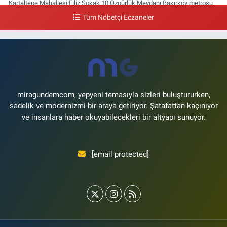
Kartaltepe Mahallesi Filiz Sokak 10 Özgürlük Meydanı,Bakırköy metrosu
çıkışı,Kız meslek lisesi sokağı aşağısı
Tüm Nöbetçi Eczaneler
0 (533) 496 36 65
Yol Tarifi Al
Yeni Hayat Eczanesi
Yeşilköy Mahallesi Doğruyol Sokak 7 A Dürümcü Baba'nın Bir Alt
Sokağı,Bitez Dondurmacısının Sokağı
0 (212) 663 11 97
Yol Tarifi Al
miragundemcom, yepyeni temasıyla sizleri buluştururken,
sadelik ve modernizmi bir araya getiriyor. Şatafattan kaçınıyor
ve insanlara haber okuyabilecekleri bir altyapı sunuyor.
[email protected]