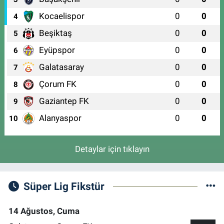
Kocaelispor
0
0
4
Beşiktaş
0
0
5
Eyüpspor
0
0
6
Galatasaray
0
0
7
Çorum FK
0
0
8
Gaziantep FK
0
0
9
Alanyaspor
0
0
10
Detaylar için tıklayın
Süper Lig Fikstür
14 Ağustos, Cuma