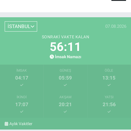
İSTANBUL
07.08.2026
SONRAKI VAKTE KALAN
56:10
İmsak Namazı
İMSAK
GÜNEŞ
ÖĞLE
04:17
05:59
13:15
İKINDI
AKŞAM
YATSI
17:07
20:21
21:56
Aylık Vakitler