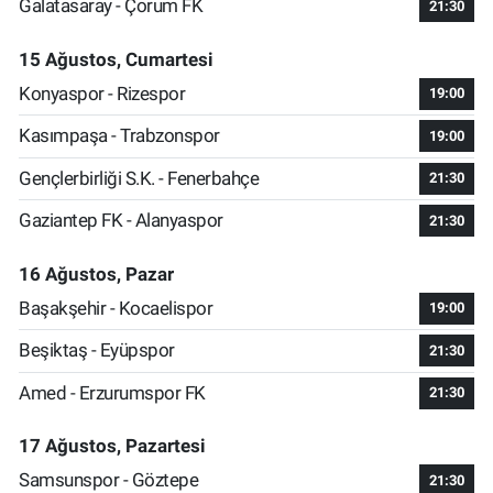
Galatasaray - Çorum FK
21:30
15 Ağustos, Cumartesi
Konyaspor - Rizespor
19:00
Kasımpaşa - Trabzonspor
19:00
Gençlerbirliği S.K. - Fenerbahçe
21:30
Gaziantep FK - Alanyaspor
21:30
16 Ağustos, Pazar
Başakşehir - Kocaelispor
19:00
Beşiktaş - Eyüpspor
21:30
Amed - Erzurumspor FK
21:30
17 Ağustos, Pazartesi
Samsunspor - Göztepe
21:30