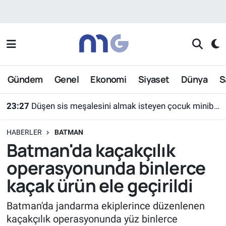
Nöbetçi Eczaneler
Hava Durumu
Gündem
Genel
Ekonomi
Siyaset
Dünya
S
İstanbul Namaz Vakitleri
23:27
Düşen sis meşalesini almak isteyen çocuk minibüsün altında kaldı
Trafik Durumu
HABERLER
BATMAN
Süper Lig Puan Durumu ve Fikstür
Batman'da kaçakçılık
operasyonunda binlerce
Tüm Manşetler
kaçak ürün ele geçirildi
Son Dakika Haberleri
Batman'da jandarma ekiplerince düzenlenen
kaçakçılık operasyonunda yüz binlerce
Haber Arşivi