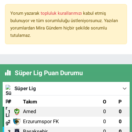
Yorum yazarak
topluluk kurallarımızı
kabul etmiş
bulunuyor ve tüm sorumluluğu üstleniyorsunuz. Yazılan
yorumlardan Mira Gündem hiçbir şekilde sorumlu
tutulamaz.
Süper Lig Puan Durumu
Süper Lig
#
Takım
O
P
Amed
0
0
1
Erzurumspor FK
0
0
2
Başakşehir
0
0
3