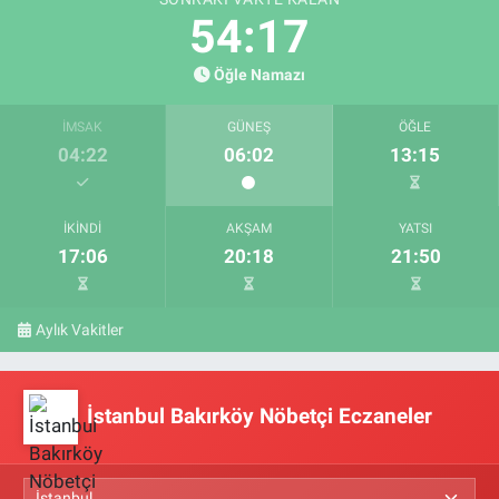
54:17
Öğle Namazı
İMSAK
GÜNEŞ
ÖĞLE
04:22
06:02
13:15
İKINDI
AKŞAM
YATSI
17:06
20:18
21:50
Aylık Vakitler
İstanbul Bakırköy Nöbetçi Eczaneler