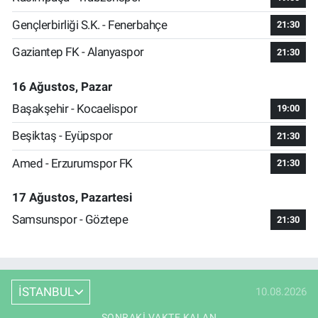
Gençlerbirliği S.K. - Fenerbahçe
21:30
Gaziantep FK - Alanyaspor
21:30
16 Ağustos, Pazar
Başakşehir - Kocaelispor
19:00
Beşiktaş - Eyüpspor
21:30
Amed - Erzurumspor FK
21:30
17 Ağustos, Pazartesi
Samsunspor - Göztepe
21:30
İSTANBUL
10.08.2026
SONRAKI VAKTE KALAN