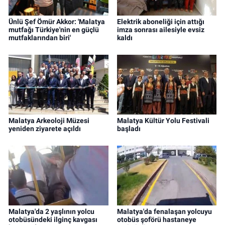
Ünlü Şef Ömür Akkor: 'Malatya
Elektrik aboneliği için attığı
mutfağı Türkiye'nin en güçlü
imza sonrası ailesiyle evsiz
mutfaklarından biri'
kaldı
Malatya Arkeoloji Müzesi
Malatya Kültür Yolu Festivali
yeniden ziyarete açıldı
başladı
Malatya'da 2 yaşlının yolcu
Malatya'da fenalaşan yolcuyu
otobüsündeki ilginç kavgası
otobüs şoförü hastaneye