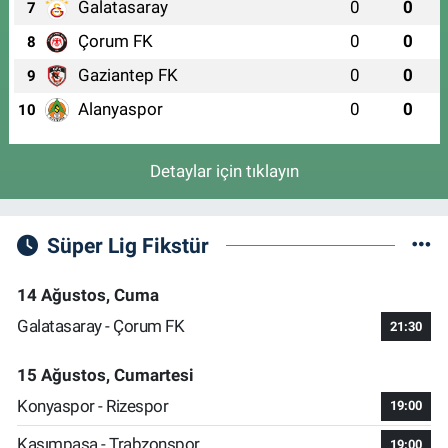
Galatasaray
0
0
7
Çorum FK
0
0
8
Gaziantep FK
0
0
9
Alanyaspor
0
0
10
Detaylar için tıklayın
Süper Lig Fikstür
14 Ağustos, Cuma
Galatasaray - Çorum FK
21:30
15 Ağustos, Cumartesi
Konyaspor - Rizespor
19:00
Kasımpaşa - Trabzonspor
19:00