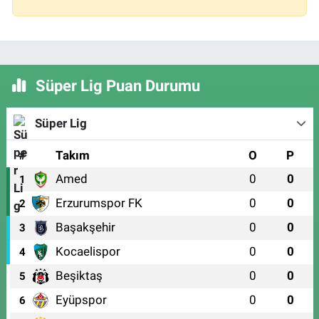
Süper Lig Puan Durumu
Süper Lig
#
Takım
O
P
Amed
0
0
1
Erzurumspor FK
0
0
2
Başakşehir
0
0
3
Kocaelispor
0
0
4
Beşiktaş
0
0
5
Eyüpspor
0
0
6