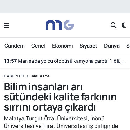
Nöbetçi Eczaneler
Hava Durumu
Gündem
Genel
Ekonomi
Siyaset
Dünya
S
İstanbul Namaz Vakitleri
13:57
Manisa'da yolcu otobüsü kamyona çarptı: 1 ölü, 7 yaralı
Trafik Durumu
HABERLER
MALATYA
Süper Lig Puan Durumu ve Fikstür
Bilim insanları arı
sütündeki kalite farkının
Tüm Manşetler
sırrını ortaya çıkardı
Son Dakika Haberleri
Malatya Turgut Özal Üniversitesi, İnönü
Üniversitesi ve Fırat Üniversitesi iş birliğinde
Haber Arşivi