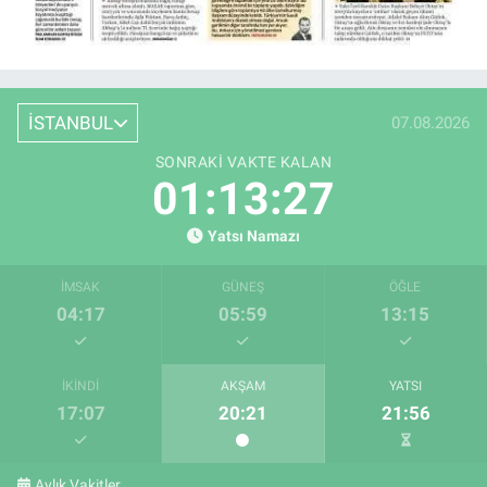
İSTANBUL
07.08.2026
SONRAKI VAKTE KALAN
01:13:27
Yatsı Namazı
İMSAK
GÜNEŞ
ÖĞLE
04:17
05:59
13:15
İKINDI
AKŞAM
YATSI
17:07
20:21
21:56
Aylık Vakitler