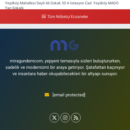
Yeşilköy Mahallesi Seyit Ali Sokak 55 A İstasyon Cad. Yeşilköy MADO
Yan Sokağı
Tüm Nöbetçi Eczaneler
0 (212) 571 71 77
Yol Tarifi Al
Lale Eczanesi
Ataköy 3-4-11. Kısım Mahallesi Dr. Remzi Kazancıgil Caddesi Ataköy
4.Kısım Çarşısı No:12 Ataköy 4.Kısım Çarşısı
0 (212) 559 99 99
Yol Tarifi Al
miragundemcom, yepyeni temasıyla sizleri buluştururken,
sadelik ve modernizmi bir araya getiriyor. Şatafattan kaçınıyor
ve insanlara haber okuyabilecekleri bir altyapı sunuyor.
[email protected]