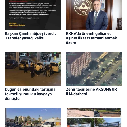
Başkan Çamlı müjdeyi verdi:
KKKA'da önemli gelişme;
'Transfer yasağı kalktı'
aşının ilk fazı tamamlanmak
üzere
Düğün salonundaki tartışma
Zehir tacirlerine AKSUNGUR
tekmeli yumruklu kavgaya
İHA darbesi
dönüştü