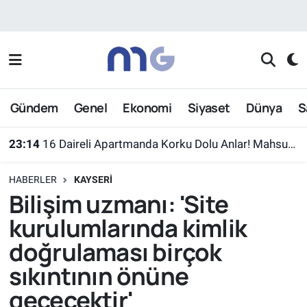
Nöbetçi Eczaneler
Hava Durumu
Gündem
Genel
Ekonomi
Siyaset
Dünya
S
İstanbul Namaz Vakitleri
23:14
16 Daireli Apartmanda Korku Dolu Anlar! Mahsur Kalanlar Kurtarıldı
Trafik Durumu
HABERLER
KAYSERI
Süper Lig Puan Durumu ve Fikstür
Bilişim uzmanı: 'Site
kurulumlarında kimlik
Tüm Manşetler
doğrulaması birçok
Son Dakika Haberleri
sıkıntının önüne
geçecektir'
Haber Arşivi