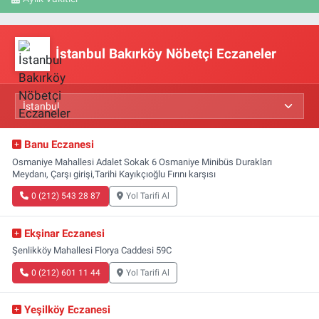
İstanbul Bakırköy Nöbetçi Eczaneler
Banu Eczanesi
Osmaniye Mahallesi Adalet Sokak 6 Osmaniye Minibüs Durakları
Meydanı, Çarşı girişi,Tarihi Kayıkçıoğlu Fırını karşısı
0 (212) 543 28 87
Yol Tarifi Al
Ekşinar Eczanesi
Şenlikköy Mahallesi Florya Caddesi 59C
0 (212) 601 11 44
Yol Tarifi Al
Yeşilköy Eczanesi