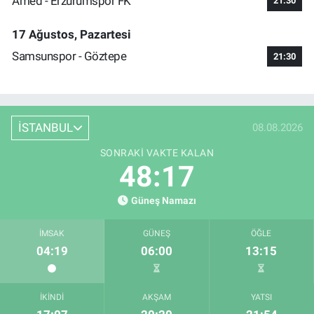
Amed - Erzurumspor FK
21:30
17 Ağustos, Pazartesi
Samsunspor - Göztepe
21:30
İSTANBUL
08.08.2026
SONRAKI VAKTE KALAN
48:16
Güneş Namazı
İMSAK
GÜNEŞ
ÖĞLE
04:19
06:00
13:15
İKINDI
AKŞAM
YATSI