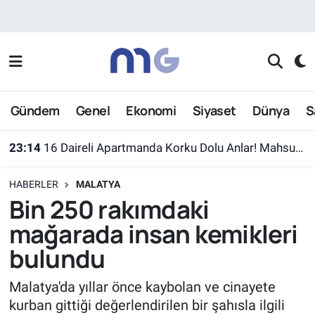
Nöbetçi Eczaneler
Hava Durumu
Gündem
Genel
Ekonomi
Siyaset
Dünya
S
İstanbul Namaz Vakitleri
23:14
16 Daireli Apartmanda Korku Dolu Anlar! Mahsur Kalanlar Kurtarıldı
Trafik Durumu
HABERLER
MALATYA
Süper Lig Puan Durumu ve Fikstür
Bin 250 rakımdaki
mağarada insan kemikleri
Tüm Manşetler
bulundu
Son Dakika Haberleri
Malatya'da yıllar önce kaybolan ve cinayete
kurban gittiği değerlendirilen bir şahısla ilgili
Haber Arşivi