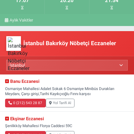
17:07
20:20
21:54
Aylık Vakitler
İstanbul Bakırköy Nöbetçi Eczaneler
Banu Eczanesi
Osmaniye Mahallesi Adalet Sokak 6 Osmaniye Minibüs Durakları
Meydanı, Çarşı girişi,Tarihi Kayıkçıoğlu Fırını karşısı
0 (212) 543 28 87
Yol Tarifi Al
Ekşinar Eczanesi
Şenlikköy Mahallesi Florya Caddesi 59C