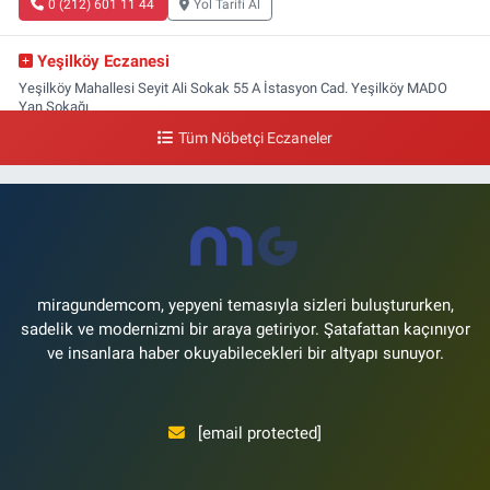
0 (212) 601 11 44
Yol Tarifi Al
Yeşilköy Eczanesi
Yeşilköy Mahallesi Seyit Ali Sokak 55 A İstasyon Cad. Yeşilköy MADO
Yan Sokağı
Tüm Nöbetçi Eczaneler
0 (212) 571 71 77
Yol Tarifi Al
Lale Eczanesi
Ataköy 3-4-11. Kısım Mahallesi Dr. Remzi Kazancıgil Caddesi Ataköy
4.Kısım Çarşısı No:12 Ataköy 4.Kısım Çarşısı
0 (212) 559 99 99
Yol Tarifi Al
miragundemcom, yepyeni temasıyla sizleri buluştururken,
sadelik ve modernizmi bir araya getiriyor. Şatafattan kaçınıyor
ve insanlara haber okuyabilecekleri bir altyapı sunuyor.
[email protected]