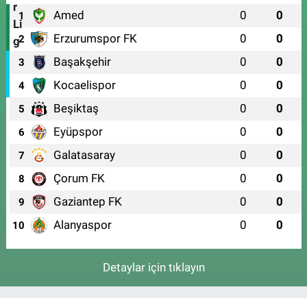
Amed
0
0
1
Erzurumspor FK
0
0
2
Başakşehir
0
0
3
Kocaelispor
0
0
4
Beşiktaş
0
0
5
Eyüpspor
0
0
6
Galatasaray
0
0
7
Çorum FK
0
0
8
Gaziantep FK
0
0
9
Alanyaspor
0
0
10
Detaylar için tıklayın