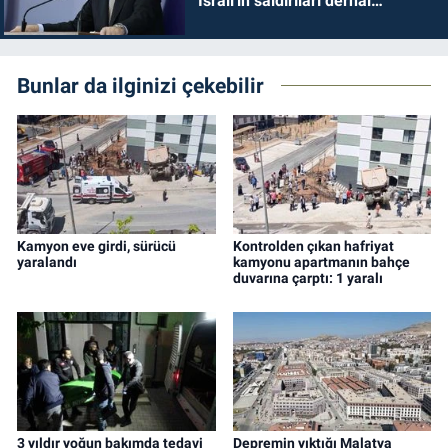
İsrail'in saldırıları derhal
durdurulmalıdır
Bunlar da ilginizi çekebilir
Kamyon eve girdi, sürücü
Kontrolden çıkan hafriyat
yaralandı
kamyonu apartmanın bahçe
duvarına çarptı: 1 yaralı
3 yıldır yoğun bakımda tedavi
Depremin yıktığı Malatya