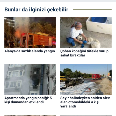
Bunlar da ilginizi çekebilir
Alanya'da sazlık alanda yangın
Çoban köpeğini tüfekle vurup
sakat bıraktılar
Apartmanda yangın paniği: 5
Seyir halindeyken aniden alev
kişi dumandan etkilendi
alan otomobildeki 4 kişi
yaralandı