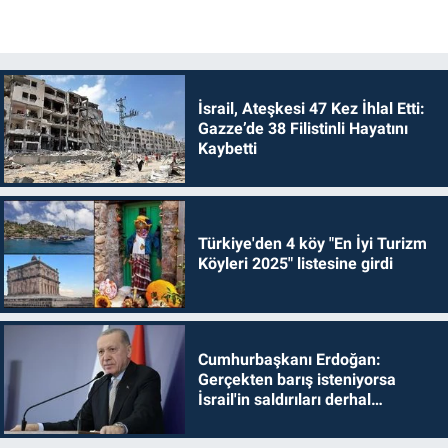
İsrail, Ateşkesi 47 Kez İhlal Etti:
Gazze’de 38 Filistinli Hayatını
Kaybetti
Türkiye'den 4 köy "En İyi Turizm
Köyleri 2025" listesine girdi
Cumhurbaşkanı Erdoğan:
Gerçekten barış isteniyorsa
İsrail'in saldırıları derhal
durdurulmalıdır