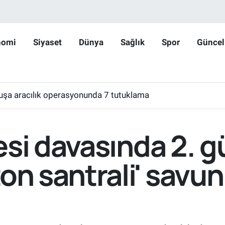
nomi
Siyaset
Dünya
Sağlık
Spor
Güncel
huşa aracılık operasyonunda 7 tutuklama
esi davasında 2. g
on santrali' savun