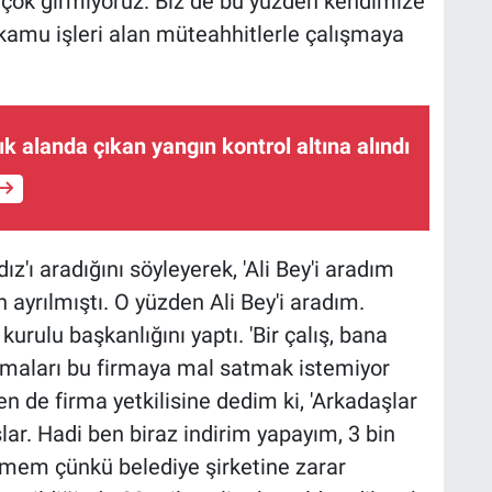
çok girmiyoruz. Biz de bu yüzden kendimize
kamu işleri alan müteahhitlerle çalışmaya
k alanda çıkan yangın kontrol altına alındı
dız'ı aradığını söyleyerek, 'Ali Bey'i aradım
ayrılmıştı. O yüzden Ali Bey'i aradım.
kurulu başkanlığını yaptı. 'Bir çalış, bana
firmaları bu firmaya mal satmak istemiyor
 de firma yetkilisine dedim ki, 'Arkadaşlar
şlar. Hadi ben biraz indirim yapayım, 3 bin
emem çünkü belediye şirketine zarar