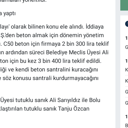
a yaptı
yı' olarak bilinen konu ele alındı. İddiaya
 A.Ş.'den beton almak için dönemin yönetim
1
 C50 beton için firmaya 2 bin 300 lira teklif
G
ın ardından süreci Belediye Meclis Üyesi Ali
on için bu kez 3 bin 400 lira teklif edildi.
1
diği ve kendi beton santralini kuracağını
K
ise söz konusu santrali kurdurmayacağını
K
G
yesi tutuklu sanık Ali Sarıyıldız ile Bolu
G
laştırılan tutuklu sanık Tanju Özcan
1
B