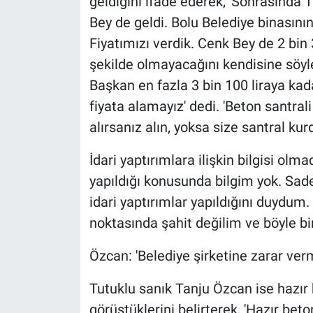
geldiğini ifade ederek, 'Sonrasında T
Bey de geldi. Bolu Belediye binasını
Fiyatımızı verdik. Cenk Bey de 2 bin 3
şekilde olmayacağını kendisine söyl
Başkan en fazla 3 bin 100 liraya kad
fiyata alamayız' dedi. 'Beton santral
alırsanız alın, yoksa size santral ku
İdari yaptırımlara ilişkin bilgisi olma
yapıldığı konusunda bilgim yok. Sade
idari yaptırımlar yapıldığını duydum.
noktasında şahit değilim ve böyle b
Özcan: 'Belediye şirketine zarar verm
Tutuklu sanık Tanju Özcan ise hazır be
görüştüklerini belirterek, 'Hazır beton