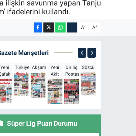
na ilişkin savunma yapan Tanju
ifadelerini kullandı.
-
+
A
A
Gazete Manşetleri
Yeni
Türkiye
Akşam
Yeni
Diriliş
Sözcü
Sabah
Milliyet
H
Şafak
Akit
Postası
Süper Lig Puan Durumu