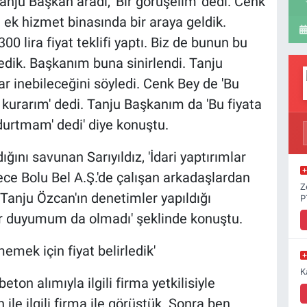
anju Başkan aradı, 'Bir görüşelim' dedi. Cenk
n ek hizmet binasında bir araya geldik.
00 lira fiyat teklifi yaptı. Biz de bunun bu
edik. Başkanım buna sinirlendi. Tanju
ar inebileceğini söyledi. Cenk Bey de 'Bu
i kurarım' dedi. Tanju Başkanım da 'Bu fiyata
rdurtmam' dedi' diye konuştu.
dığını savunan Sarıyıldız, 'İdari yaptırımlar
ce Bolu Bel A.Ş.'de çalışan arkadaşlardan
Z
 Tanju Özcan'ın denetimler yapıldığı
P
ir duyumum da olmadı' şeklinde konuştu.
emek için fiyat belirledik'
K
ton alımıyla ilgili firma yetkilisiyle
 ile ilgili firma ile görüştük. Sonra ben