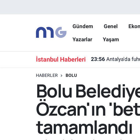
Nöbetçi Eczaneler
Gündem
Genel
Eko
Yazarlar
Yaşam
Hava Durumu
İstanbul Namaz Vakitleri
İstanbul Haberleri
23:56
Antalya'da fu
Trafik Durumu
HABERLER
BOLU
Bolu Belediy
Süper Lig Puan Durumu ve Fikstür
Özcan'ın 'bet
Tüm Manşetler
tamamlandı
Son Dakika Haberleri
Haber Arşivi