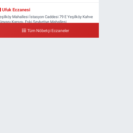
Ufuk Eczanesi
eşilköy Mahallesi İstasyon Caddesi 79 E Yeşilköy Kahve
ünyası Karşısı, Eski Şevketiye Mahallesi
Tüm Nöbetçi Eczaneler
0 (212) 663 03 25
Yol Tarifi Al
Nimet Eczanesi
asınköy Mahallesi Yan Sokak 1-1 A Şenlikköy Polis
arakolu Karşısı Elit Tıp Merkezi Yanı
0 (534) 498 40 82
Yol Tarifi Al