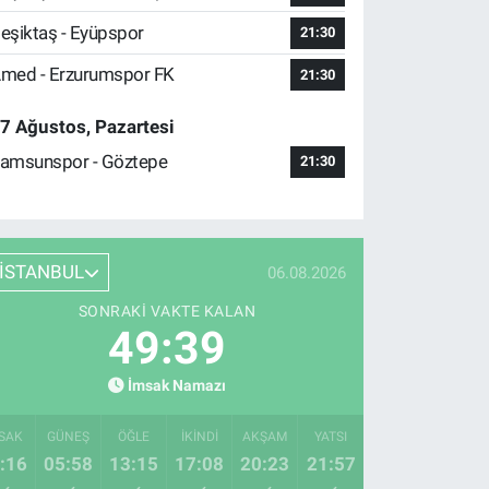
eşiktaş - Eyüpspor
21:30
med - Erzurumspor FK
21:30
7 Ağustos, Pazartesi
amsunspor - Göztepe
21:30
İSTANBUL
06.08.2026
SONRAKI VAKTE KALAN
49:38
İmsak Namazı
SAK
GÜNEŞ
ÖĞLE
İKINDI
AKŞAM
YATSI
:16
05:58
13:15
17:08
20:23
21:57