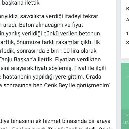
p başkana ilettik'
B
ıldız, savcılıkta verdiği ifadeyi tekrar
A
i aradı. Beton alınacağını ve fiyat
n yanlış verildiği çünkü verilen betonun
1
karttık, önümüze farklı rakamlar çıktı. İlk
S
lirledik, sonrasında 3 bin 100 lira olarak
Tanju Başkan'a ilettik. Fiyatları verdikten
ni arayarak fiyatı söylemiş. Fiyat ile ilgili
e hastanenin yapıldığı yere gittim. Orada
ha sonrasında ben Cenk Bey ile görüşmedim'
İM
ediye binasının ek hizmet binasında bir araya
04