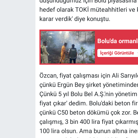
düşündüğümüz için Bolu piyasasına 
hedef olarak TOKİ müteahhitleri ve 
karar verdik' diye konuştu.
Bolu'da ormanlı
İçeriği Görüntüle
Özcan, fiyat çalışması için Ali Sarıyıl
çünkü Ergün Bey şirket yönetiminden 
Çünkü 5 yıl Bolu Bel A.Ş.'nin yönetim 
fiyat çıkar' dedim. Bolu'daki beton 
çünkü C50 beton dökümü çok zor. Ben
çalışmış, 3 bin 400 lira fiyat çıkarmı
100 lira olsun. Ama bunun altına in