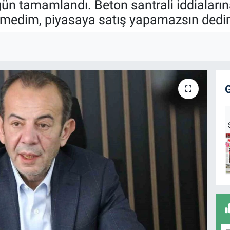
gün tamamlandı. Beton santrali iddiaları
edim, piyasaya satış yapamazsın dedim' 