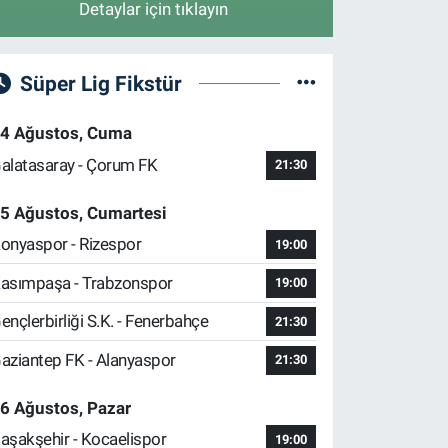
Detaylar için tıklayın
Süper Lig Fikstür
4 Ağustos, Cuma
alatasaray - Çorum FK
21:30
5 Ağustos, Cumartesi
onyaspor - Rizespor
19:00
asımpaşa - Trabzonspor
19:00
ençlerbirliği S.K. - Fenerbahçe
21:30
aziantep FK - Alanyaspor
21:30
6 Ağustos, Pazar
aşakşehir - Kocaelispor
19:00