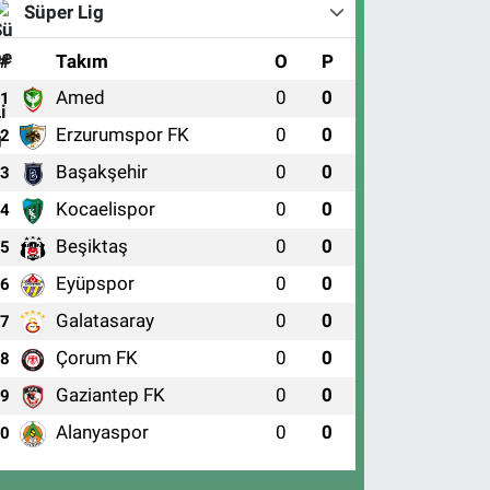
Süper Lig
#
Takım
O
P
Amed
0
0
1
Erzurumspor FK
0
0
2
Başakşehir
0
0
3
Kocaelispor
0
0
4
Beşiktaş
0
0
5
Eyüpspor
0
0
6
Galatasaray
0
0
7
Çorum FK
0
0
8
Gaziantep FK
0
0
9
Alanyaspor
0
0
10