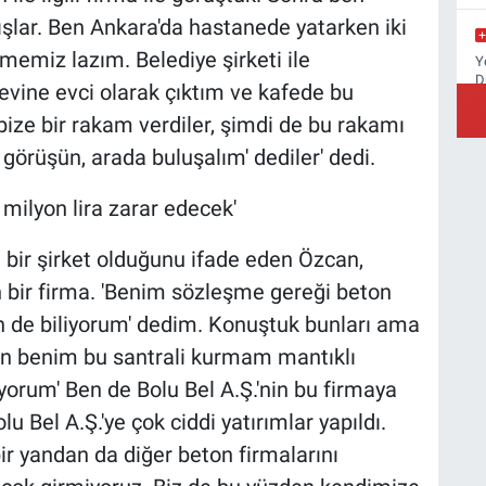
lar. Ben Ankara'da hastanede yatarken iki
memiz lazım. Belediye şirketi ile
Y
D
ine evci olarak çıktım ve kafede bu
ize bir rakam verdiler, şimdi de bu rakamı
le görüşün, arada buluşalım' dediler' dedi.
B
0 milyon lira zarar edecek'
K
bir şirket olduğunu ifade eden Özcan,
n bir firma. 'Benim sözleşme gereği beton
en de biliyorum' dedim. Konuştuk bunları ama
dan benim bu santrali kurmam mantıklı
yorum' Ben de Bolu Bel A.Ş.'nin bu firmaya
 Bel A.Ş.'ye çok ciddi yatırımlar yapıldı.
r yandan da diğer beton firmalarını