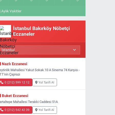
Aylık Vakitler
İstanbul Bakırköy Nöbetçi
Eczaneler
Nazlı Eczanesi
eytinlik Mahallesi Yakut Sokak 10 A Sinema 74 Karşısı -
TT'nin Çaprazı
0 (212) 599 12 12
Yol Tarifi Al
Buket Eczanesi
artaltepe Mahallesi Terakki Caddesi 51A
0 (212) 542 42 39
Yol Tarifi Al