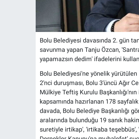
Bolu Belediyesi davasında 2. gün tam
savunma yapan Tanju Özcan, 'Santr
yapamazsın dedim' ifadelerini kullan
Bolu Belediyesi'ne yönelik yürütül
2'nci duruşması, Bolu 3'üncü Ağır Ce
Mülkiye Teftiş Kurulu Başkanlığı'nın
kapsamında hazırlanan 178 sayfalık
davada, Bolu Belediye Başkanlığı gö
aralarında bulunduğu 19 sanık hakim 
suretiyle irtikap', 'irtikaba teşebbüs', '
Dernekler Kanunu'na muhalefet' suçl