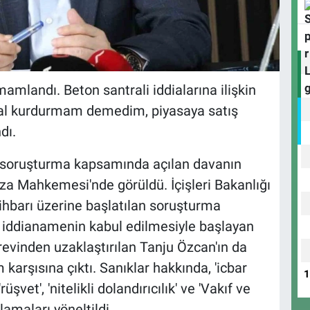
amlandı. Beton santrali iddialarına ilişkin
al kurdurmam demedim, piyasaya satış
dı.
en soruşturma kapsamında açılan davanın
za Mahkemesi'nde görüldü. İçişleri Bakanlığı
 ihbarı üzerine başlatılan soruşturma
 iddianamenin kabul edilmesiyle başlayan
revinden uzaklaştırılan Tanju Özcan'ın da
karşısına çıktı. Sanıklar hakkında, 'icbar
rüşvet', 'nitelikli dolandırıcılık' ve 'Vakıf ve
amaları yöneltildi.