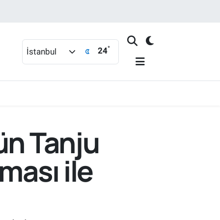
°
24
İstanbul
ün Tanju
ması ile