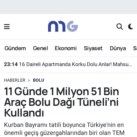
Nöbetçi Eczaneler
Hava Durumu
Gündem
Genel
Ekonomi
Siyaset
Dünya
S
İstanbul Namaz Vakitleri
23:14
16 Daireli Apartmanda Korku Dolu Anlar! Mahsur Kalanlar Kurtarıldı
Trafik Durumu
HABERLER
BOLU
Süper Lig Puan Durumu ve Fikstür
11 Günde 1 Milyon 51 Bin
Araç Bolu Dağı Tüneli’ni
Tüm Manşetler
Kullandı
Son Dakika Haberleri
Kurban Bayramı tatili boyunca Türkiye'nin en
önemli geçiş güzergahlarından biri olan TEM
Haber Arşivi