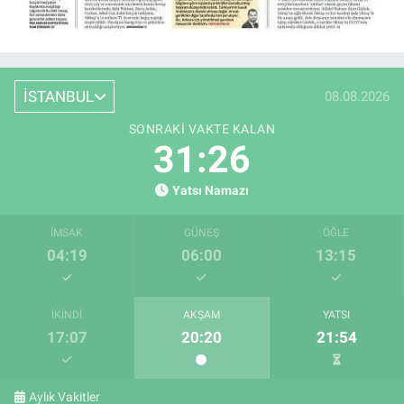
İSTANBUL
08.08.2026
SONRAKI VAKTE KALAN
31:26
Yatsı Namazı
İMSAK
GÜNEŞ
ÖĞLE
04:19
06:00
13:15
İKINDI
AKŞAM
YATSI
17:07
20:20
21:54
Aylık Vakitler