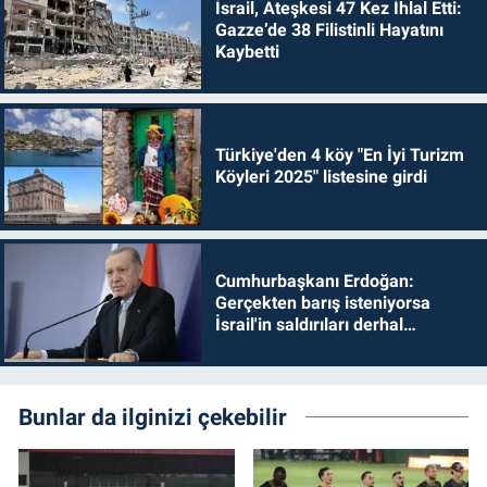
İsrail, Ateşkesi 47 Kez İhlal Etti:
Gazze’de 38 Filistinli Hayatını
Kaybetti
Türkiye'den 4 köy "En İyi Turizm
Köyleri 2025" listesine girdi
Cumhurbaşkanı Erdoğan:
Gerçekten barış isteniyorsa
İsrail'in saldırıları derhal
durdurulmalıdır
Bunlar da ilginizi çekebilir