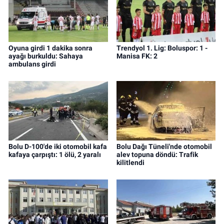
Oyuna girdi 1 dakika sonra
Trendyol 1. Lig: Boluspor: 1 -
ayağı burkuldu: Sahaya
Manisa FK: 2
ambulans girdi
Bolu D-100'de iki otomobil kafa
Bolu Dağı Tüneli'nde otomobil
kafaya çarpıştı: 1 ölü, 2 yaralı
alev topuna döndü: Trafik
kilitlendi