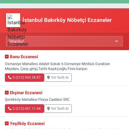
İstanbul Bakırköy Nöbetçi Eczaneler
Banu Eczanesi
Osmaniye Mahallesi Adalet Sokak 6 Osmaniye Minibüs Durakları
Meydanı, Çarşı girişi,Tarihi Kayıkçıoğlu Fırını karşısı
0 (212) 543 28 87
Yol Tarifi Al
Ekşinar Eczanesi
Şenlikköy Mahallesi Florya Caddesi 59C
0 (212) 601 11 44
Yol Tarifi Al
Yeşilköy Eczanesi