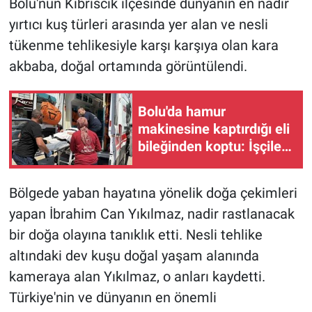
Bolu'nun Kıbrıscık ilçesinde dünyanın en nadir
yırtıcı kuş türleri arasında yer alan ve nesli
tükenme tehlikesiyle karşı karşıya olan kara
akbaba, doğal ortamında görüntülendi.
Bolu'da hamur
makinesine kaptırdığı eli
bileğinden koptu: İşçiler
fenalık geçirdi
Bölgede yaban hayatına yönelik doğa çekimleri
yapan İbrahim Can Yıkılmaz, nadir rastlanacak
bir doğa olayına tanıklık etti. Nesli tehlike
altındaki dev kuşu doğal yaşam alanında
kameraya alan Yıkılmaz, o anları kaydetti.
Türkiye'nin ve dünyanın en önemli