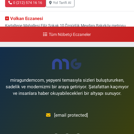
0 (212) 574 16 16
Yol Tarifi Al
Volkan Eczanesi
Kartaltepe Mahallesi Filiz Sokak 10 Özgürlük Meydanı,Bakırköy metrosu
çıkışı,Kız meslek lisesi sokağı aşağısı
Tüm Nöbetçi Eczaneler
0 (533) 496 36 65
Yol Tarifi Al
Yeni Hayat Eczanesi
Yeşilköy Mahallesi Doğruyol Sokak 7 A Dürümcü Baba'nın Bir Alt
Sokağı,Bitez Dondurmacısının Sokağı
0 (212) 663 11 97
Yol Tarifi Al
miragundemcom, yepyeni temasıyla sizleri buluştururken,
sadelik ve modernizmi bir araya getiriyor. Şatafattan kaçınıyor
ve insanlara haber okuyabilecekleri bir altyapı sunuyor.
[email protected]