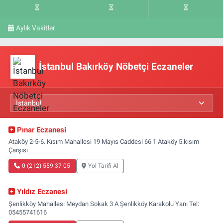
Aylık Vakitler
İstanbul Bakırköy Nöbetçi Eczaneler
Pınar Eczanesi
Ataköy 2-5-6. Kısım Mahallesi 19 Mayıs Caddesi 66 1 Ataköy 5.kısım
Çarşısı
0 (212) 559 37 05
Yol Tarifi Al
Yıldız Eczanesi
Şenlikköy Mahallesi Meydan Sokak 3 A Şenlikköy Karakolu Yanı Tel:
05455741616