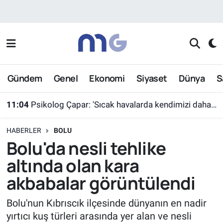
Nöbetçi Eczaneler
Hava Durumu
Gündem
Genel
Ekonomi
Siyaset
Dünya
S
İstanbul Namaz Vakitleri
11:04
Psikolog Çapar: 'Sıcak havalarda kendimizi daha gergin, sabırsız ve öfkeli hissedebiliriz'
Trafik Durumu
HABERLER
BOLU
Süper Lig Puan Durumu ve Fikstür
Bolu'da nesli tehlike
altında olan kara
Tüm Manşetler
akbabalar görüntülendi
Son Dakika Haberleri
Bolu'nun Kıbrıscık ilçesinde dünyanın en nadir
yırtıcı kuş türleri arasında yer alan ve nesli
Haber Arşivi