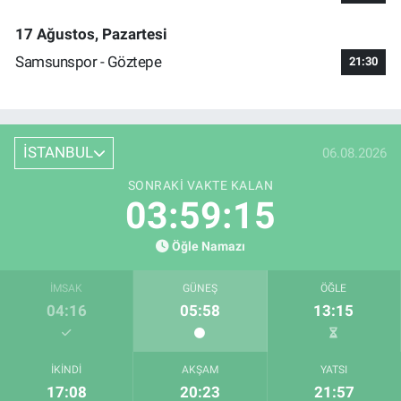
17 Ağustos, Pazartesi
Samsunspor - Göztepe
21:30
İSTANBUL
06.08.2026
SONRAKI VAKTE KALAN
03:59:15
Öğle Namazı
İMSAK
GÜNEŞ
ÖĞLE
04:16
05:58
13:15
İKINDI
AKŞAM
YATSI
17:08
20:23
21:57