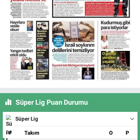
Süper Lig Puan Durumu
Süper Lig
#
Takım
O
P