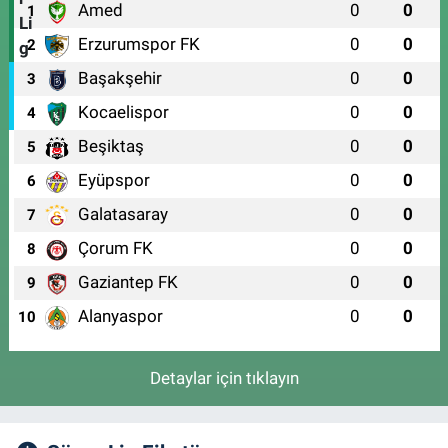
Amed
0
0
1
Erzurumspor FK
0
0
2
Başakşehir
0
0
3
Kocaelispor
0
0
4
Beşiktaş
0
0
5
Eyüpspor
0
0
6
Galatasaray
0
0
7
Çorum FK
0
0
8
Gaziantep FK
0
0
9
Alanyaspor
0
0
10
Detaylar için tıklayın