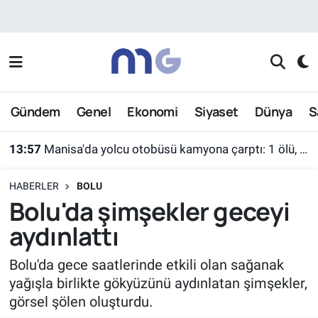
Nöbetçi Eczaneler
Hava Durumu
Gündem
Genel
Ekonomi
Siyaset
Dünya
S
İstanbul Namaz Vakitleri
13:57
Manisa'da yolcu otobüsü kamyona çarptı: 1 ölü, 7 yaralı
Trafik Durumu
HABERLER
BOLU
Süper Lig Puan Durumu ve Fikstür
Bolu'da şimşekler geceyi
aydınlattı
Tüm Manşetler
Bolu'da gece saatlerinde etkili olan sağanak
Son Dakika Haberleri
yağışla birlikte gökyüzünü aydınlatan şimşekler,
görsel şölen oluşturdu.
Haber Arşivi