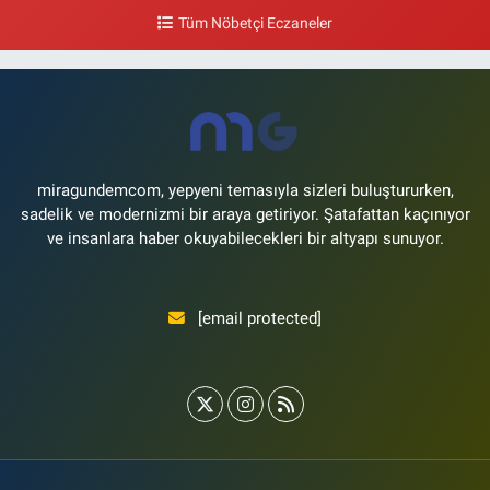
0 (212) 662 46 37
Yol Tarifi Al
Tüm Nöbetçi Eczaneler
Gün Eczanesi
Yeşilyurt Mahallesi Ekin Sokak 21B Yeşilyurt Onur Market Karşısı
0 (212) 573 70 76
Yol Tarifi Al
miragundemcom, yepyeni temasıyla sizleri buluştururken,
sadelik ve modernizmi bir araya getiriyor. Şatafattan kaçınıyor
ve insanlara haber okuyabilecekleri bir altyapı sunuyor.
[email protected]