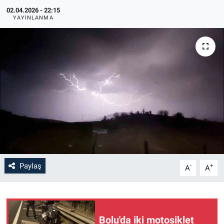
02.04.2026 - 22:15
YAYINLANMA
Paylaş
-
+
A
A
Bolu'da iki motosiklet