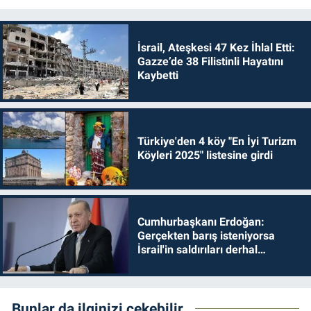
İsrail, Ateşkesi 47 Kez İhlal Etti:
Gazze’de 38 Filistinli Hayatını
Kaybetti
Türkiye'den 4 köy "En İyi Turizm
Köyleri 2025" listesine girdi
Cumhurbaşkanı Erdoğan:
Gerçekten barış isteniyorsa
İsrail'in saldırıları derhal
durdurulmalıdır
Bunlar da ilginizi çekebilir