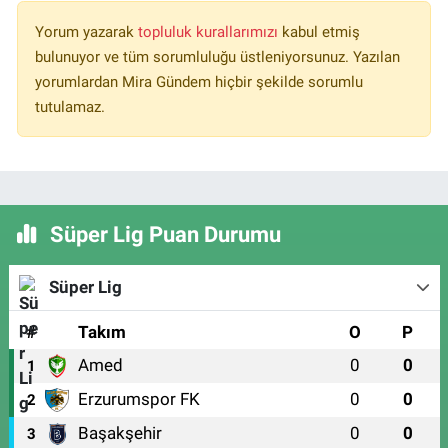
Yorum yazarak
topluluk kurallarımızı
kabul etmiş
bulunuyor ve tüm sorumluluğu üstleniyorsunuz. Yazılan
yorumlardan Mira Gündem hiçbir şekilde sorumlu
tutulamaz.
Süper Lig Puan Durumu
Süper Lig
#
Takım
O
P
Amed
0
0
1
Erzurumspor FK
0
0
2
Başakşehir
0
0
3