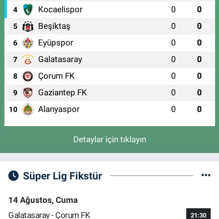
Kocaelispor
0
0
4
Beşiktaş
0
0
5
Eyüpspor
0
0
6
Galatasaray
0
0
7
Çorum FK
0
0
8
Gaziantep FK
0
0
9
Alanyaspor
0
0
10
Detaylar için tıklayın
Süper Lig Fikstür
14 Ağustos, Cuma
Galatasaray - Çorum FK
21:30