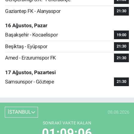
Gaziantep FK - Alanyaspor
21:30
16 Ağustos, Pazar
Başakşehir - Kocaelispor
19:00
Beşiktaş - Eyüpspor
21:30
Amed - Erzurumspor FK
21:30
17 Ağustos, Pazartesi
Samsunspor - Göztepe
21:30
İSTANBUL
08.08.2026
SONRAKI VAKTE KALAN
01:09:05