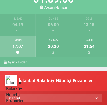
Akşam Namazı
İMSAK
GÜNEŞ
ÖĞLE
04:19
06:00
13:15
İKINDI
AKŞAM
YATSI
17:07
20:20
21:54
Aylık Vakitler
İstanbul Bakırköy Nöbetçi Eczaneler