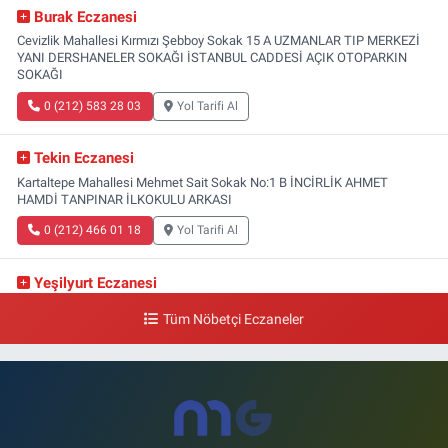
Burak Eczanesi
Cevizlik Mahallesi Kırmızı Şebboy Sokak 15 A UZMANLAR TIP MERKEZİ
YANI DERSHANELER SOKAĞI İSTANBUL CADDESİ AÇIK OTOPARKIN
SOKAĞI
0 (212) 583 28 03
Yol Tarifi Al
Tekin Eczanesi
Kartaltepe Mahallesi Mehmet Sait Sokak No:1 B İNCİRLİK AHMET
HAMDİ TANPINAR İLKOKULU ARKASI
0 (212) 466 01 18
Yol Tarifi Al
Yeşilyurt Eczanesi
Yeşilyurt Mahallesi Sipahioğlu Caddesi 13 B
Tüm Nöbetçi Eczaneler
0 (212) 573 15 20
Yol Tarifi Al
Akvaryum Eczanesi
Şenlikköy Mahallesi Eski Halkalı Caddesi 33 Akvaryum Yanı Akua Florya
AVMm Zemin Kat