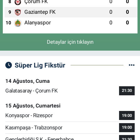
Çorum FK
0
0
8
Gaziantep FK
0
0
9
Alanyaspor
0
0
10
Detaylar için tıklayın
Süper Lig Fikstür
14 Ağustos, Cuma
Galatasaray - Çorum FK
21:30
15 Ağustos, Cumartesi
Konyaspor - Rizespor
19:00
Kasımpaşa - Trabzonspor
19:00
Gençlerbirliği S.K. - Fenerbahçe
21:30