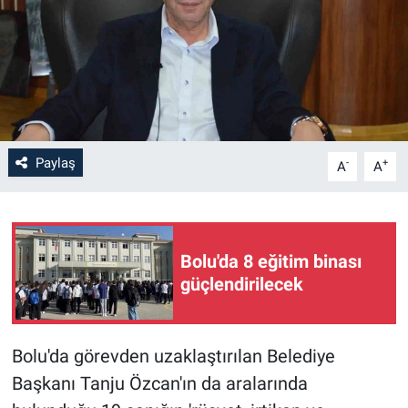
Paylaş
-
+
A
A
Bolu'da 8 eğitim binası
güçlendirilecek
Bolu'da görevden uzaklaştırılan Belediye
Başkanı Tanju Özcan'ın da aralarında