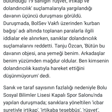
bulunduğu 19 sanığın 'rüşvet, irtikap ve
dolandırıcılık' suçlamalarıyla yargılandığı
davanın üçüncü duruşması görüldü.
Duruşmada, BolSev Vakfı üzerinden 'kurban
bağışı' adı altında toplanan paralarla ilgili
iddialar ele alınırken, sanıklar dolandırıcılık
suçlamalarını reddetti. Tanju Özcan, 'Bütün bu
davanın objesi, ana yemeği benim. Arkadaşlar
benim yüzümden mağdur oldular. Ben kimsenin
dolandırıcılık kastıyla hareket ettiğini
düşünmüyorum' dedi.
Sanık ve taraf sayısının fazlalığı nedeniyle Bolu
Sosyal Bilimler Lisesi Kapalı Spor Salonu'nda
yapılan duruşmada; sanıklara yöneltilen 'icbar
suretiyle irtikap', 'irtikaba teşebbüs', 'rüşvet',