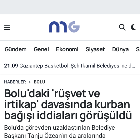
Nöbetçi Eczaneler
Hava Durumu
Gündem
Genel
Ekonomi
Siyaset
Dünya
S
21:09
Gaziantep Basketbol, Şehitkamil Belediyesi'ne devredildi
İstanbul Namaz Vakitleri
21:09
Bakan Uraloğlu: 'Güçlü yerel, güçlü Türkiye demektir'
Trafik Durumu
HABERLER
BOLU
Süper Lig Puan Durumu ve Fikstür
Bolu'daki 'rüşvet ve
irtikap' davasında kurban
Tüm Manşetler
bağışı iddiaları görüşüldü
Son Dakika Haberleri
Bolu'da görevden uzaklaştırılan Belediye
Başkanı Tanju Özcan'ın da aralarında
Haber Arşivi