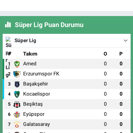
Süper Lig Puan Durumu
Süper Lig
#
Takım
O
P
Amed
0
0
1
Erzurumspor FK
0
0
2
Başakşehir
0
0
3
Kocaelispor
0
0
4
Beşiktaş
0
0
5
Eyüpspor
0
0
6
Galatasaray
0
0
7