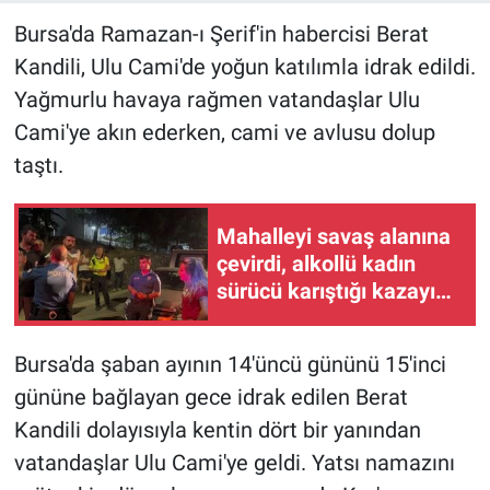
Bursa'da Ramazan-ı Şerif'in habercisi Berat
Kandili, Ulu Cami'de yoğun katılımla idrak edildi.
Yağmurlu havaya rağmen vatandaşlar Ulu
Cami'ye akın ederken, cami ve avlusu dolup
taştı.
Mahalleyi savaş alanına
çevirdi, alkollü kadın
sürücü karıştığı kazayı
unuttu
Bursa'da şaban ayının 14'üncü gününü 15'inci
gününe bağlayan gece idrak edilen Berat
Kandili dolayısıyla kentin dört bir yanından
vatandaşlar Ulu Cami'ye geldi. Yatsı namazını