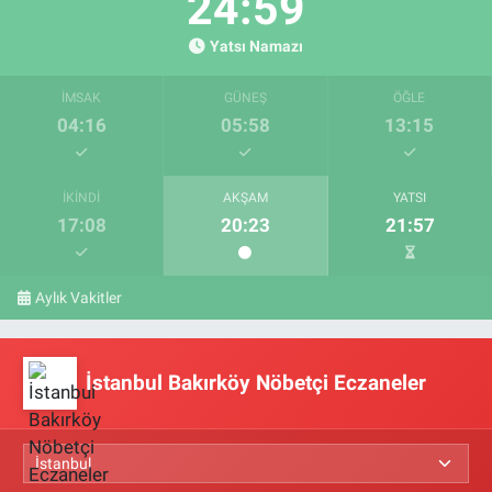
24:58
Yatsı Namazı
İMSAK
GÜNEŞ
ÖĞLE
04:16
05:58
13:15
İKINDI
AKŞAM
YATSI
17:08
20:23
21:57
Aylık Vakitler
İstanbul Bakırköy Nöbetçi Eczaneler