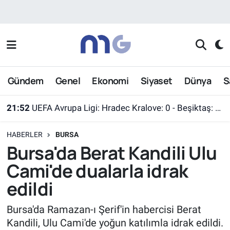
Nöbetçi Eczaneler
Hava Durumu
Gündem
Genel
Ekonomi
Siyaset
Dünya
S
İstanbul Namaz Vakitleri
21:52
UEFA Avrupa Ligi: Hradec Kralove: 0 - Beşiktaş: 1 (Maç sonucu)
Trafik Durumu
HABERLER
BURSA
Süper Lig Puan Durumu ve Fikstür
Bursa'da Berat Kandili Ulu
Cami'de dualarla idrak
Tüm Manşetler
edildi
Son Dakika Haberleri
Bursa'da Ramazan-ı Şerif'in habercisi Berat
Kandili, Ulu Cami'de yoğun katılımla idrak edildi.
Haber Arşivi