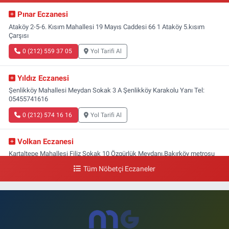
Pınar Eczanesi
Ataköy 2-5-6. Kısım Mahallesi 19 Mayıs Caddesi 66 1 Ataköy 5.kısım
Çarşısı
0 (212) 559 37 05
Yol Tarifi Al
Yıldız Eczanesi
Şenlikköy Mahallesi Meydan Sokak 3 A Şenlikköy Karakolu Yanı Tel:
05455741616
0 (212) 574 16 16
Yol Tarifi Al
Volkan Eczanesi
Kartaltepe Mahallesi Filiz Sokak 10 Özgürlük Meydanı,Bakırköy metrosu
çıkışı,Kız meslek lisesi sokağı aşağısı
Tüm Nöbetçi Eczaneler
0 (533) 496 36 65
Yol Tarifi Al
Yeni Hayat Eczanesi
Yeşilköy Mahallesi Doğruyol Sokak 7 A Dürümcü Baba'nın Bir Alt
Sokağı,Bitez Dondurmacısının Sokağı