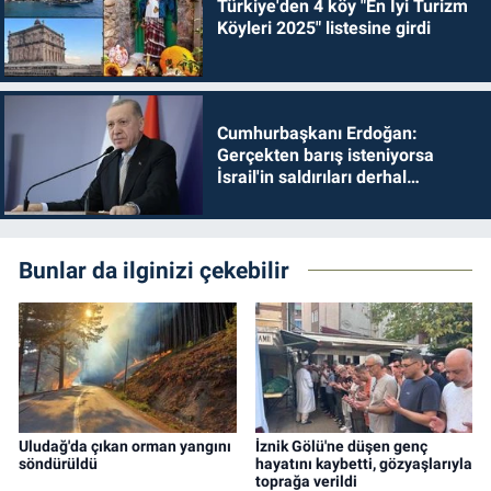
Türkiye'den 4 köy "En İyi Turizm
Köyleri 2025" listesine girdi
Cumhurbaşkanı Erdoğan:
Gerçekten barış isteniyorsa
İsrail'in saldırıları derhal
durdurulmalıdır
Bunlar da ilginizi çekebilir
Uludağ'da çıkan orman yangını
İznik Gölü'ne düşen genç
söndürüldü
hayatını kaybetti, gözyaşlarıyla
toprağa verildi