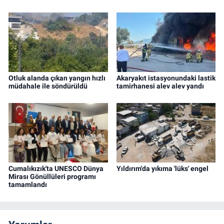
Otluk alanda çıkan yangın hızlı
Akaryakıt istasyonundaki lastik
müdahale ile söndürüldü
tamirhanesi alev alev yandı
Cumalıkızık'ta UNESCO Dünya
Yıldırım'da yıkıma 'lüks' engel
Mirası Gönüllüleri programı
tamamlandı