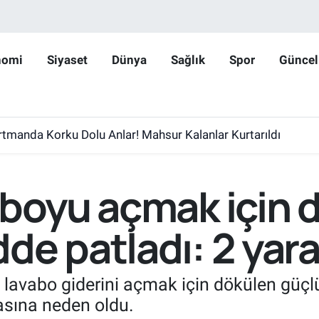
nomi
Siyaset
Dünya
Sağlık
Spor
Güncel
rtmanda Korku Dolu Anlar! Mahsur Kalanlar Kurtarıldı
aboyu açmak için 
e patladı: 2 yara
n lavabo giderini açmak için dökülen güç
asına neden oldu.