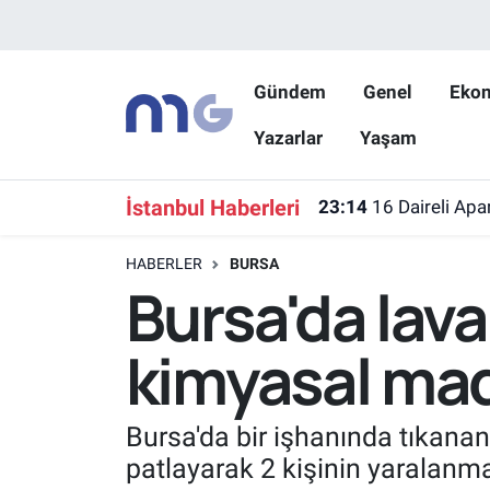
Nöbetçi Eczaneler
Gündem
Genel
Eko
Yazarlar
Yaşam
Hava Durumu
İstanbul Namaz Vakitleri
İstanbul Haberleri
23:14
16 Daireli Apa
Trafik Durumu
HABERLER
BURSA
Bursa'da lav
Süper Lig Puan Durumu ve Fikstür
kimyasal madd
Tüm Manşetler
Son Dakika Haberleri
Bursa'da bir işhanında tıkana
patlayarak 2 kişinin yaralanm
Haber Arşivi