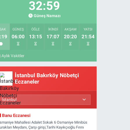
32:59
Güneş Namazı
SAK
GÜNEŞ
ÖĞLE
İKINDI
AKŞAM
YATSI
:19
06:00
13:15
17:07
20:20
21:54
Aylık Vakitler
İstanbul Bakırköy Nöbetçi
Eczaneler
Banu Eczanesi
smaniye Mahallesi Adalet Sokak 6 Osmaniye Minibüs
urakları Meydanı, Çarşı girişi,Tarihi Kayıkçıoğlu Fırını