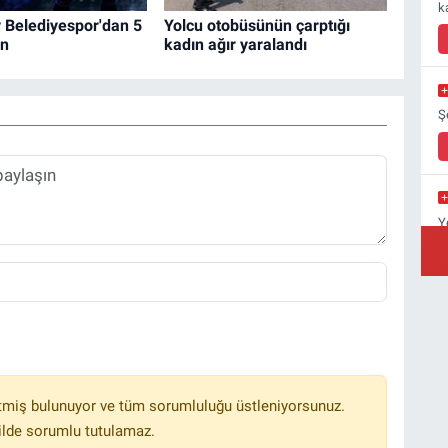
k
 Belediyespor'dan 5
Yolcu otobüsünün çarptığı
en
kadın ağır yaralandı
Ş
Y
Y
A
C
Ç
tmiş bulunuyor ve tüm sorumluluğu üstleniyorsunuz.
ilde sorumlu tutulamaz.