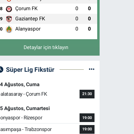
Çorum FK
0
0
8
Gaziantep FK
0
0
9
Alanyaspor
0
0
10
Detaylar için tıklayın
Süper Lig Fikstür
4 Ağustos, Cuma
alatasaray - Çorum FK
21:30
5 Ağustos, Cumartesi
onyaspor - Rizespor
19:00
asımpaşa - Trabzonspor
19:00