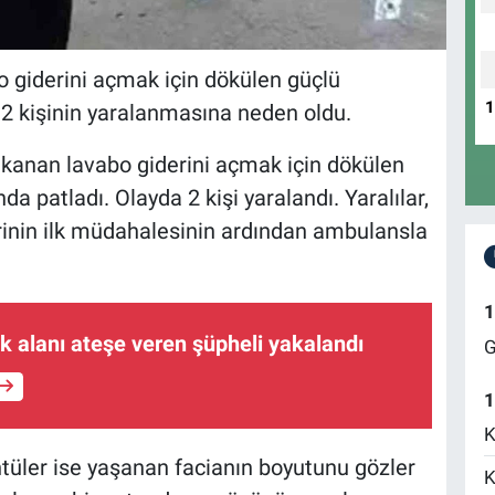
o giderini açmak için dökülen güçlü
2 kişinin yaralanmasına neden oldu.
tıkanan lavabo giderini açmak için dökülen
a patladı. Olayda 2 kişi yaralandı. Yaralılar,
erinin ilk müdahalesinin ardından ambulansla
1
ık alanı ateşe veren şüpheli yakalandı
G
1
K
ntüler ise yaşanan facianın boyutunu gözler
K