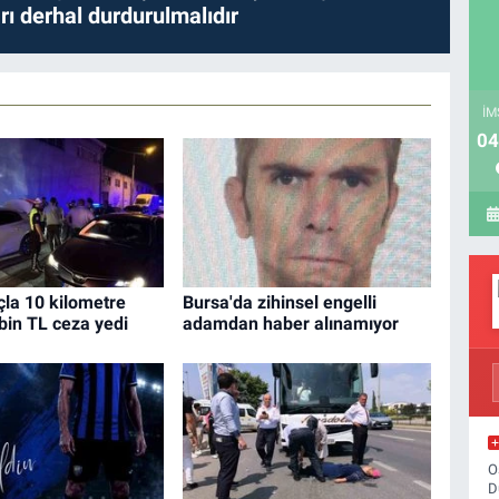
ları derhal durdurulmalıdır
İM
04
açla 10 kilometre
Bursa'da zihinsel engelli
 bin TL ceza yedi
adamdan haber alınamıyor
O
D