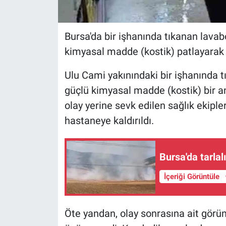
Bursa'da bir işhanında tıkanan lavab
kimyasal madde (kostik) patlayarak 
Ulu Cami yakınındaki bir işhanında 
güçlü kimyasal madde (kostik) bir and
olay yerine sevk edilen sağlık ekipl
hastaneye kaldırıldı.
Bursa'da tarlal
İçeriği Görüntüle
Öte yandan, olay sonrasına ait görü