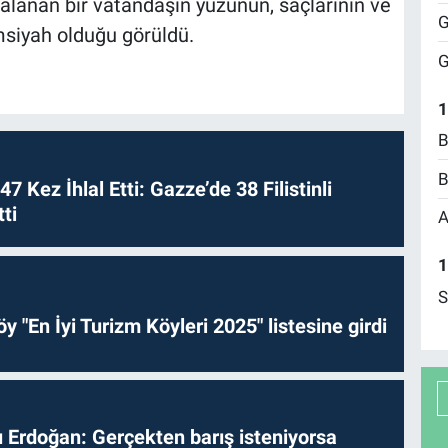
alanan bir vatandaşın yüzünün, saçlarının ve
G
msiyah olduğu görüldü.
G
1
B
B
 47 Kez İhlal Etti: Gazze’de 38 Filistinli
ti
A
1
S
y "En İyi Turizm Köyleri 2025" listesine girdi
Erdoğan: Gerçekten barış isteniyorsa