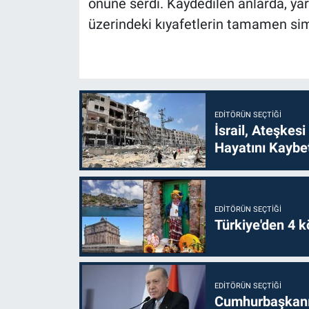
önüne serdi. Kaydedilen anlarda, yar
üzerindeki kıyafetlerin tamamen si
EDITÖRÜN SEÇTIĞI
İsrail, Ateşkesi
Hayatını Kaybet
EDITÖRÜN SEÇTIĞI
Türkiye'den 4 kö
EDITÖRÜN SEÇTIĞI
Cumhurbaşkanı 