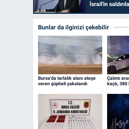
İsrail'in saldırı
Bunlar da ilginizi çekebilir
Bursa'da tarlalık alanı ateşe
Çalıntı ar
veren şüpheli yakalandı
kaçtı, 380