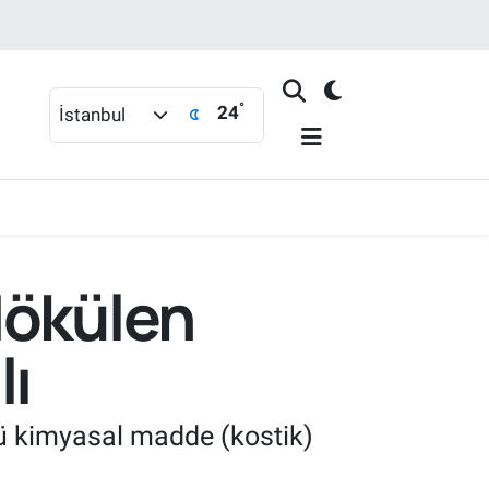
°
24
İstanbul
dökülen
lı
lü kimyasal madde (kostik)