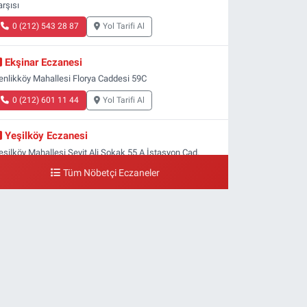
arşısı
0 (212) 543 28 87
Yol Tarifi Al
Ekşinar Eczanesi
enlikköy Mahallesi Florya Caddesi 59C
0 (212) 601 11 44
Yol Tarifi Al
Yeşilköy Eczanesi
eşilköy Mahallesi Seyit Ali Sokak 55 A İstasyon Cad.
eşilköy MADO Yan Sokağı
Tüm Nöbetçi Eczaneler
0 (212) 571 71 77
Yol Tarifi Al
Lale Eczanesi
taköy 3-4-11. Kısım Mahallesi Dr. Remzi Kazancıgil
addesi Ataköy 4.Kısım Çarşısı No:12 Ataköy 4.Kısım
arşısı
0 (212) 559 99 99
Yol Tarifi Al