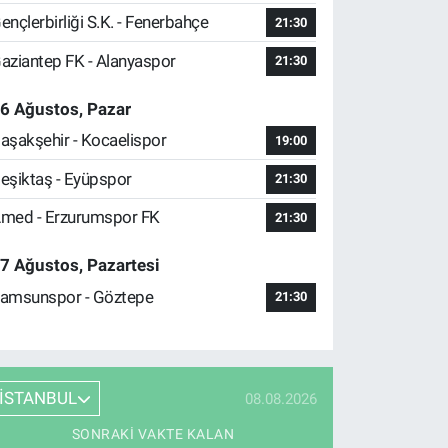
ençlerbirliği S.K. - Fenerbahçe
21:30
aziantep FK - Alanyaspor
21:30
6 Ağustos, Pazar
aşakşehir - Kocaelispor
19:00
eşiktaş - Eyüpspor
21:30
med - Erzurumspor FK
21:30
7 Ağustos, Pazartesi
amsunspor - Göztepe
21:30
İSTANBUL
08.08.2026
SONRAKI VAKTE KALAN