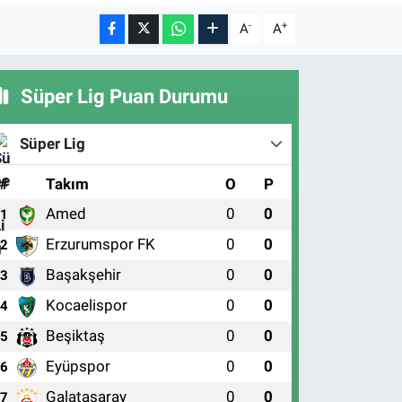
-
+
A
A
Süper Lig Puan Durumu
Süper Lig
#
Takım
O
P
Amed
0
0
1
Erzurumspor FK
0
0
2
Başakşehir
0
0
3
Kocaelispor
0
0
4
Beşiktaş
0
0
5
Eyüpspor
0
0
6
Galatasaray
0
0
7