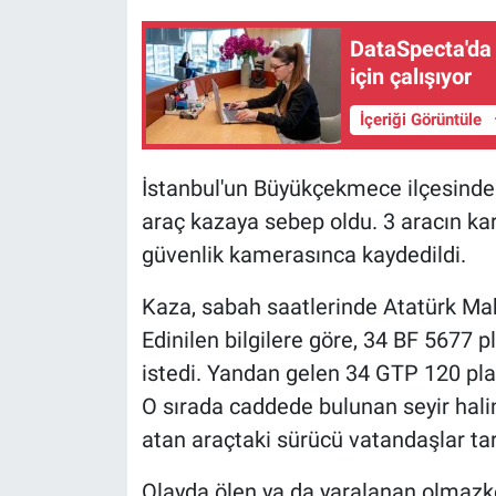
DataSpecta'da 
için çalışıyor
İçeriği Görüntüle
İstanbul'un Büyükçekmece ilçesinde y
araç kazaya sebep oldu. 3 aracın kar
güvenlik kamerasınca kaydedildi.
Kaza, sabah saatlerinde Atatürk Mah
Edinilen bilgilere göre, 34 BF 5677 p
istedi. Yandan gelen 34 GTP 120 plaka
O sırada caddede bulunan seyir hali
atan araçtaki sürücü vatandaşlar tar
Olayda ölen ya da yaralanan olmazk