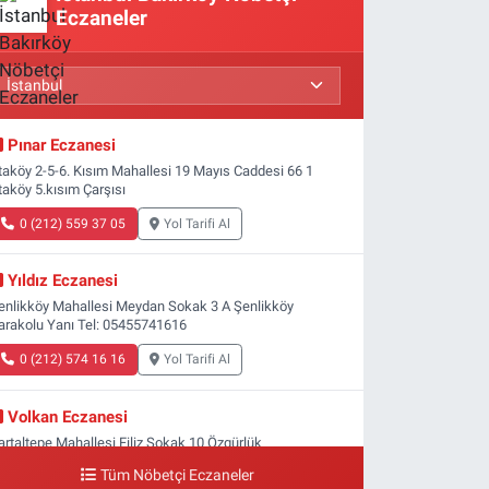
Eczaneler
Pınar Eczanesi
taköy 2-5-6. Kısım Mahallesi 19 Mayıs Caddesi 66 1
taköy 5.kısım Çarşısı
0 (212) 559 37 05
Yol Tarifi Al
Yıldız Eczanesi
enlikköy Mahallesi Meydan Sokak 3 A Şenlikköy
arakolu Yanı Tel: 05455741616
0 (212) 574 16 16
Yol Tarifi Al
Volkan Eczanesi
artaltepe Mahallesi Filiz Sokak 10 Özgürlük
eydanı,Bakırköy metrosu çıkışı,Kız meslek lisesi sokağı
Tüm Nöbetçi Eczaneler
şağısı