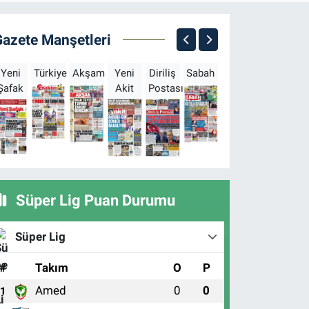
Gazete Manşetleri
Yeni
Türkiye
Akşam
Yeni
Diriliş
Sabah
Milliyet
Hürriyet
T
Şafak
Akit
Postası
Süper Lig Puan Durumu
Süper Lig
#
Takım
O
P
Amed
0
0
1