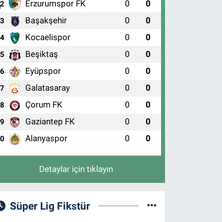
Erzurumspor FK
0
0
2
Başakşehir
0
0
3
Kocaelispor
0
0
4
Beşiktaş
0
0
5
Eyüpspor
0
0
6
Galatasaray
0
0
7
Çorum FK
0
0
8
Gaziantep FK
0
0
9
Alanyaspor
0
0
10
Detaylar için tıklayın
Süper Lig Fikstür