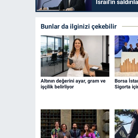
İsrail'in saldırı
Bunlar da ilginizi çekebilir
Altının değerini ayar, gram ve
Borsa İsta
işçilik belirliyor
Sigorta içi