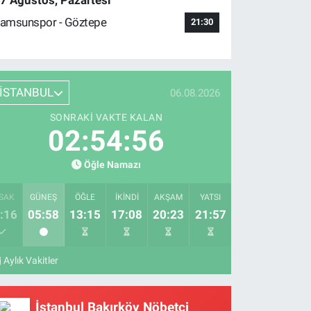
7 Ağustos, Pazartesi
amsunspor - Göztepe
21:30
İSTANBUL
06.08.2026
SONRAKI VAKTE KALAN
02:54:55
Öğle Namazı
SAK
GÜNEŞ
ÖĞLE
İKINDI
AKŞAM
YATSI
:16
05:58
13:15
17:08
20:23
21:57
Aylık Vakitler
İstanbul Bakırköy Nöbetçi