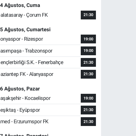
4 Ağustos, Cuma
alatasaray - Çorum FK
21:30
5 Ağustos, Cumartesi
onyaspor - Rizespor
19:00
asımpaşa - Trabzonspor
19:00
ençlerbirliği S.K. - Fenerbahçe
21:30
aziantep FK - Alanyaspor
21:30
6 Ağustos, Pazar
aşakşehir - Kocaelispor
19:00
eşiktaş - Eyüpspor
21:30
med - Erzurumspor FK
21:30