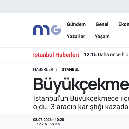
Nöbetçi Eczaneler
Gündem
Genel
Eko
Yazarlar
Yaşam
Hava Durumu
İstanbul Namaz Vakitleri
İstanbul Haberleri
12:15
Daha önce hiç
Trafik Durumu
HABERLER
ISTANBUL
Büyükçekmece
Süper Lig Puan Durumu ve Fikstür
Tüm Manşetler
İstanbul'un Büyükçekmece ilçe
oldu. 3 aracın karıştığı kazad
Son Dakika Haberleri
08.07.2026 - 10:28
Haber Arşivi
YAYINLANMA