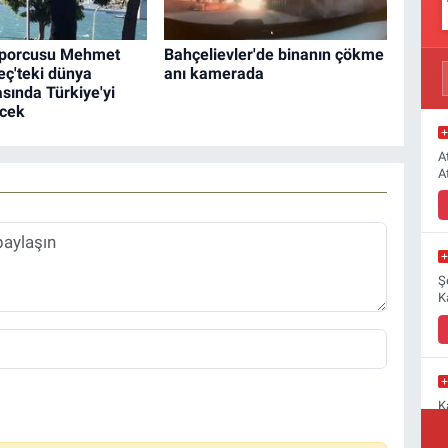
 sporcusu Mehmet
Bahçelievler'de binanın çökme
eç'teki dünya
anı kamerada
sında Türkiye'yi
ecek
A
A
Ş
K
K
M
a