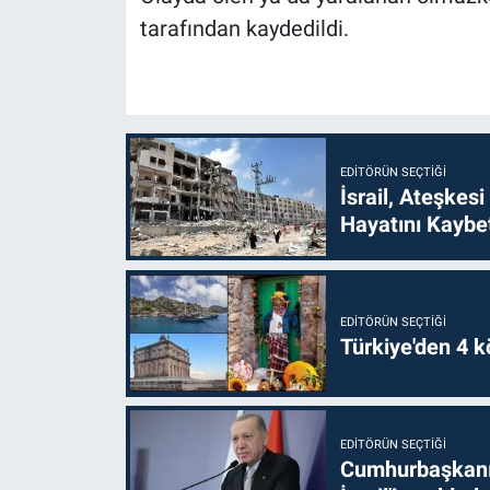
tarafından kaydedildi.
EDITÖRÜN SEÇTIĞI
İsrail, Ateşkesi
Hayatını Kaybet
EDITÖRÜN SEÇTIĞI
Türkiye'den 4 kö
EDITÖRÜN SEÇTIĞI
Cumhurbaşkanı 