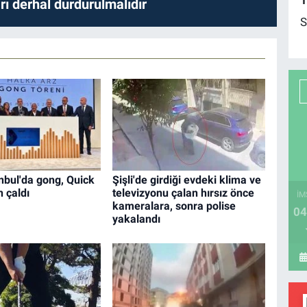
1
ları derhal durdurulmalıdır
S
nbul'da gong, Quick
Şişli'de girdiği evdeki klima ve
n çaldı
televizyonu çalan hırsız önce
İM
kameralara, sonra polise
04
yakalandı