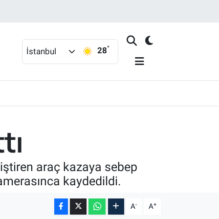
°
28
İstanbul
tı
ğiştiren araç kazaya sebep
kamerasınca kaydedildi.
-
+
A
A