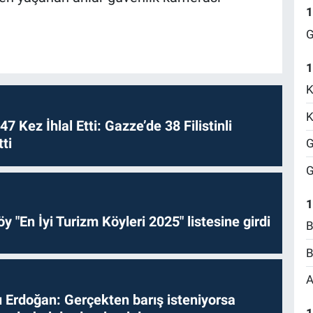
1
G
1
K
K
 47 Kez İhlal Etti: Gazze’de 38 Filistinli
ti
G
G
1
y "En İyi Turizm Köyleri 2025" listesine girdi
B
B
A
Erdoğan: Gerçekten barış isteniyorsa