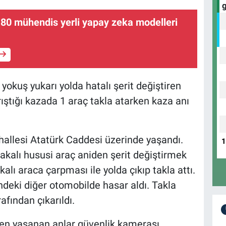
80 mühendis yerli yapay zeka modelleri
okuş yukarı yolda hatalı şerit değiştiren
ıştığı kazada 1 araç takla atarken kaza anı
allesi Atatürk Caddesi üzerinde yaşandı.
lakalı hususi araç aniden şerit değiştirmek
lı araca çarpması ile yolda çıkıp takla attı.
ndeki diğer otomobilde hasar aldı. Takla
afından çıkarıldı.
en yaşanan anlar güvenlik kamerası