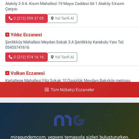
Ataköy 2-5-6. Kısım Mahallesi 19 Mayıs Caddesi 66 1 Ataköy 5.kısım
Çarşısı
0 (212) 559 37 05
Yol Tarifi Al
Yıldız Eczanesi
Şenlikköy Mahallesi Meydan Sokak 3 A Şenlikköy Karakolu Yanı Tel:
05455741616
0 (212) 574 16 16
Yol Tarifi Al
Volkan Eczanesi
Kartaltepe Mahallesi Filiz Sokak 10 Özgürlük Meydanı,Bakırköy metrosu
çıkışı,Kız meslek lisesi sokağı aşağısı
Tüm Nöbetçi Eczaneler
0 (533) 496 36 65
Yol Tarifi Al
Yeni Hayat Eczanesi
Yeşilköy Mahallesi Doğruyol Sokak 7 A Dürümcü Baba'nın Bir Alt
Sokağı,Bitez Dondurmacısının Sokağı
0 (212) 663 11 97
Yol Tarifi Al
miragundemcom, yepyeni temasıyla sizleri buluştururken,