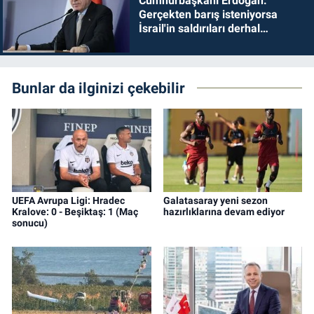
Cumhurbaşkanı Erdoğan:
Gerçekten barış isteniyorsa
İsrail'in saldırıları derhal
durdurulmalıdır
Bunlar da ilginizi çekebilir
UEFA Avrupa Ligi: Hradec
Galatasaray yeni sezon
Kralove: 0 - Beşiktaş: 1 (Maç
hazırlıklarına devam ediyor
sonucu)