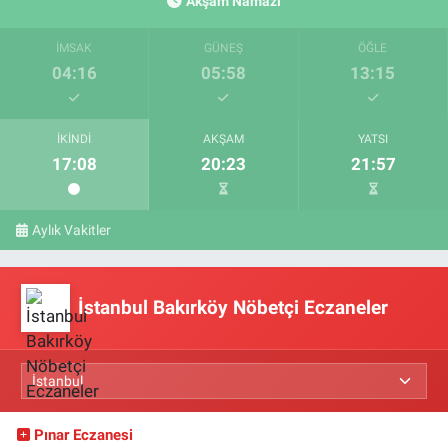
Akşam Namazı
İMSAK
GÜNEŞ
ÖĞLE
04:16
05:58
13:15
İKINDI
AKŞAM
YATSI
17:08
20:23
21:57
Aylık Vakitler
İstanbul Bakırköy Nöbetçi Eczaneler
Pınar Eczanesi