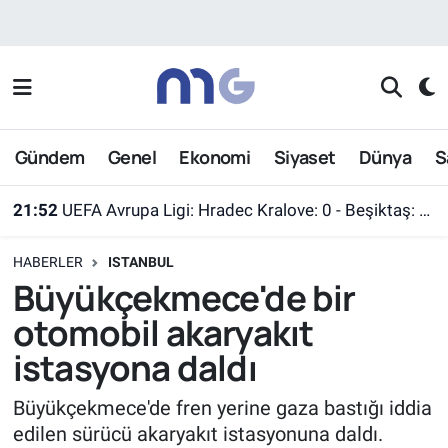
Nöbetçi Eczaneler
Hava Durumu
Gündem
Genel
Ekonomi
Siyaset
Dünya
S
İstanbul Namaz Vakitleri
21:52
UEFA Avrupa Ligi: Hradec Kralove: 0 - Beşiktaş: 1 (Maç sonucu)
Trafik Durumu
HABERLER
ISTANBUL
Süper Lig Puan Durumu ve Fikstür
Büyükçekmece'de bir
otomobil akaryakıt
Tüm Manşetler
istasyona daldı
Son Dakika Haberleri
Büyükçekmece'de fren yerine gaza bastığı iddia
edilen sürücü akaryakıt istasyonuna daldı.
Haber Arşivi