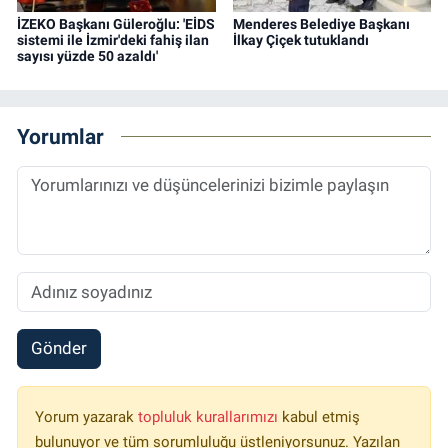
İZEKO Başkanı Güleroğlu: 'EİDS
Menderes Belediye Başkanı
sistemi ile İzmir'deki fahiş ilan
İlkay Çiçek tutuklandı
sayısı yüzde 50 azaldı'
Yorumlar
Gönder
Yorum yazarak
topluluk kurallarımızı
kabul etmiş
bulunuyor ve tüm sorumluluğu üstleniyorsunuz. Yazılan