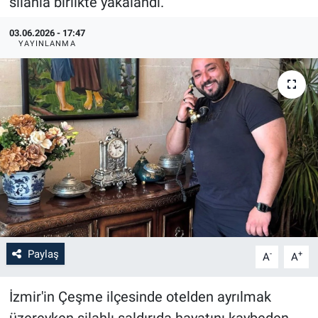
silahla birlikte yakalandı.
03.06.2026 - 17:47
YAYINLANMA
Paylaş
-
+
A
A
İzmir'in Çeşme ilçesinde otelden ayrılmak
üzereyken silahlı saldırıda hayatını kaybeden