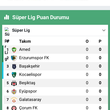
Süper Lig Puan Durumu
Süper Lig
#
Takım
O
P
Amed
0
0
1
Erzurumspor FK
0
0
2
Başakşehir
0
0
3
Kocaelispor
0
0
4
Beşiktaş
0
0
5
Eyüpspor
0
0
6
Galatasaray
0
0
7
Çorum FK
0
0
8