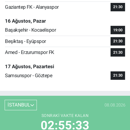
Gaziantep FK - Alanyaspor
21:30
16 Ağustos, Pazar
Başakşehir - Kocaelispor
19:00
Beşiktaş - Eyüpspor
21:30
Amed - Erzurumspor FK
21:30
17 Ağustos, Pazartesi
Samsunspor - Göztepe
21:30
İSTANBUL
08.08.2026
SONRAKI VAKTE KALAN
02:55:33