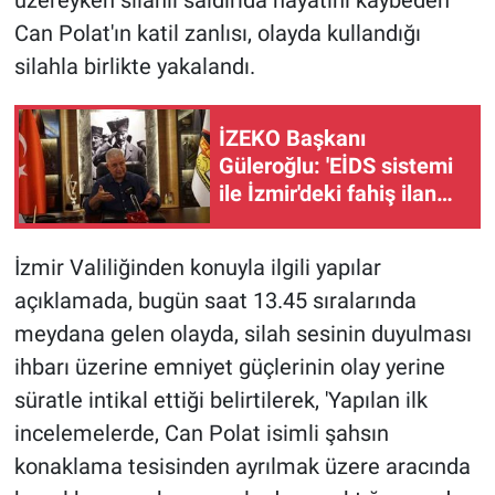
Can Polat'ın katil zanlısı, olayda kullandığı
silahla birlikte yakalandı.
İZEKO Başkanı
Güleroğlu: 'EİDS sistemi
ile İzmir'deki fahiş ilan
sayısı yüzde 50 azaldı'
İzmir Valiliğinden konuyla ilgili yapılar
açıklamada, bugün saat 13.45 sıralarında
meydana gelen olayda, silah sesinin duyulması
ihbarı üzerine emniyet güçlerinin olay yerine
süratle intikal ettiği belirtilerek, 'Yapılan ilk
incelemelerde, Can Polat isimli şahsın
konaklama tesisinden ayrılmak üzere aracında