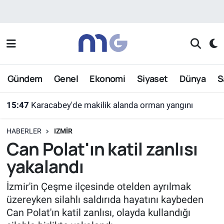
Nöbetçi Eczaneler
Hava Durumu
Gündem
Genel
Ekonomi
Siyaset
Dünya
S
İstanbul Namaz Vakitleri
15:47
Karacabey'de makilik alanda orman yangını
Trafik Durumu
HABERLER
IZMIR
Süper Lig Puan Durumu ve Fikstür
Can Polat'ın katil zanlısı
yakalandı
Tüm Manşetler
İzmir'in Çeşme ilçesinde otelden ayrılmak
Son Dakika Haberleri
üzereyken silahlı saldırıda hayatını kaybeden
Can Polat'ın katil zanlısı, olayda kullandığı
Haber Arşivi