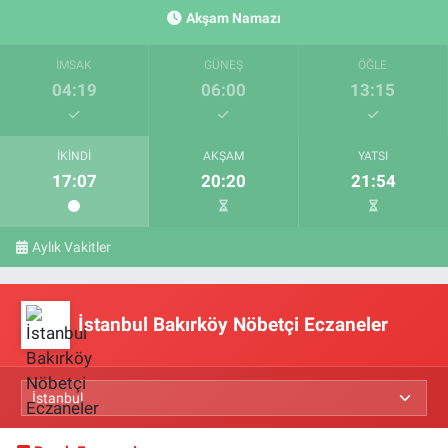
Akşam Namazı
İMSAK
GÜNEŞ
ÖĞLE
04:19
06:00
13:15
İKINDI
AKŞAM
YATSI
17:07
20:20
21:54
Aylık Vakitler
İstanbul Bakırköy Nöbetçi Eczaneler