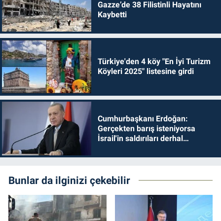
Gazze’de 38 Filistinli Hayatını
Kaybetti
Türkiye'den 4 köy "En İyi Turizm
Köyleri 2025" listesine girdi
Cumhurbaşkanı Erdoğan:
Gerçekten barış isteniyorsa
İsrail'in saldırıları derhal
durdurulmalıdır
Bunlar da ilginizi çekebilir