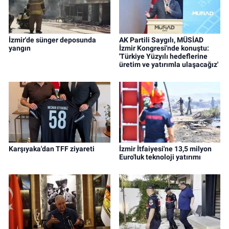
İzmir'de sünger deposunda
AK Partili Saygılı, MÜSİAD
yangın
İzmir Kongresi'nde konuştu:
'Türkiye Yüzyılı hedeflerine
üretim ve yatırımla ulaşacağız'
Karşıyaka'dan TFF ziyareti
İzmir İtfaiyesi'ne 13,5 milyon
Euro'luk teknoloji yatırımı