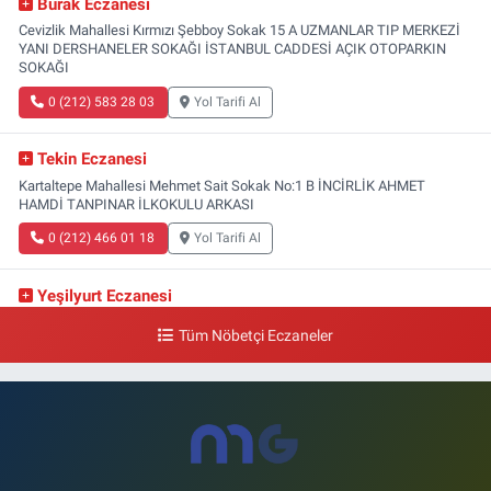
Burak Eczanesi
Cevizlik Mahallesi Kırmızı Şebboy Sokak 15 A UZMANLAR TIP MERKEZİ
YANI DERSHANELER SOKAĞI İSTANBUL CADDESİ AÇIK OTOPARKIN
SOKAĞI
0 (212) 583 28 03
Yol Tarifi Al
Tekin Eczanesi
Kartaltepe Mahallesi Mehmet Sait Sokak No:1 B İNCİRLİK AHMET
HAMDİ TANPINAR İLKOKULU ARKASI
0 (212) 466 01 18
Yol Tarifi Al
Yeşilyurt Eczanesi
Yeşilyurt Mahallesi Sipahioğlu Caddesi 13 B
Tüm Nöbetçi Eczaneler
0 (212) 573 15 20
Yol Tarifi Al
Akvaryum Eczanesi
Şenlikköy Mahallesi Eski Halkalı Caddesi 33 Akvaryum Yanı Akua Florya
AVMm Zemin Kat