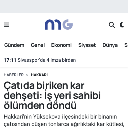
Nöbetçi Eczaneler
Hava Durumu
Gündem
Genel
Ekonomi
Siyaset
Dünya
S
İstanbul Namaz Vakitleri
17:11
Sivasspor'da 4 imza birden
Trafik Durumu
HABERLER
HAKKARI
Süper Lig Puan Durumu ve Fikstür
Çatıda biriken kar
dehşeti: İş yeri sahibi
Tüm Manşetler
ölümden döndü
Son Dakika Haberleri
Hakkari'nin Yüksekova ilçesindeki bir binanın
çatısından düşen tonlarca ağırlıktaki kar kütlesi,
Haber Arşivi