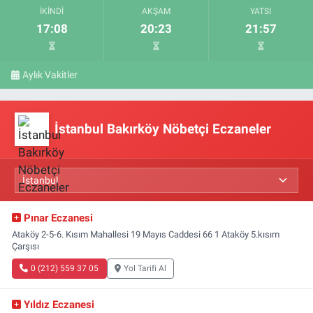
İKINDI
AKŞAM
YATSI
17:08
20:23
21:57
Aylık Vakitler
İstanbul Bakırköy Nöbetçi Eczaneler
Pınar Eczanesi
Ataköy 2-5-6. Kısım Mahallesi 19 Mayıs Caddesi 66 1 Ataköy 5.kısım
Çarşısı
0 (212) 559 37 05
Yol Tarifi Al
Yıldız Eczanesi