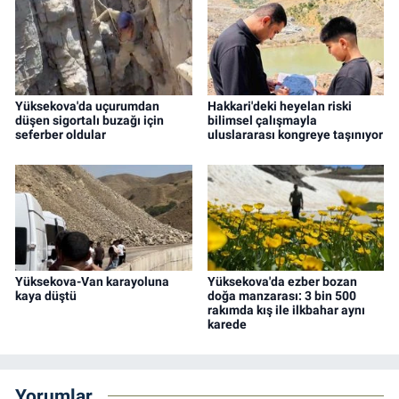
Yüksekova'da uçurumdan
Hakkari'deki heyelan riski
düşen sigortalı buzağı için
bilimsel çalışmayla
seferber oldular
uluslararası kongreye taşınıyor
Yüksekova-Van karayoluna
Yüksekova'da ezber bozan
kaya düştü
doğa manzarası: 3 bin 500
rakımda kış ile ilkbahar aynı
karede
Yorumlar