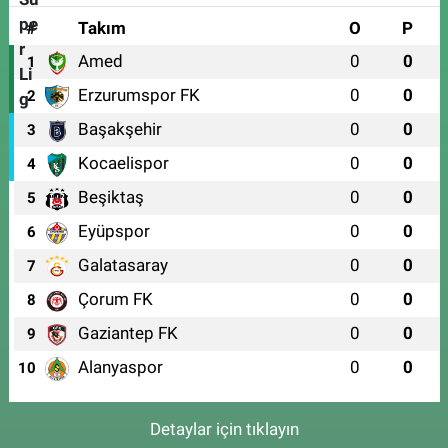
#
Takım
O
P
Amed
0
0
1
Erzurumspor FK
0
0
2
Başakşehir
0
0
3
Kocaelispor
0
0
4
Beşiktaş
0
0
5
Eyüpspor
0
0
6
Galatasaray
0
0
7
Çorum FK
0
0
8
Gaziantep FK
0
0
9
Alanyaspor
0
0
10
Detaylar için tıklayın