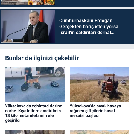
Cumhurbaşkanı Erdoğan:
Gerçekten barış isteniyorsa
İsrail'in saldırıları derhal
durdurulmalıdır
Bunlar da ilginizi çekebilir
Yüksekova'da zehir tacirlerine
Yüksekova'da sıcak havaya
darbe: Kıyafetlere emdirilmiş
rağmen çiftçilerin hasat
13 kilo metamfetamin ele
mesaisi başladı
geçirildi