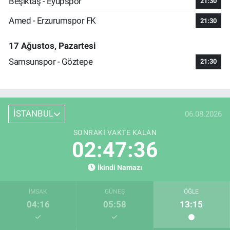
Beşiktaş - Eyüpspor
21:30
Amed - Erzurumspor FK
21:30
17 Ağustos, Pazartesi
Samsunspor - Göztepe
21:30
İSTANBUL
06.08.2026
SONRAKI VAKTE KALAN
02:47:36
İkindi Namazı
İMSAK
GÜNEŞ
ÖĞLE
04:16
05:58
13:15