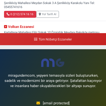
Şenlikköy Mahallesi Meydan Sokak 3 A Şenlikköy Karakolu Yanı Tel:
05455741616
0 (212) 574 16 16
Yol Tarifi Al
Volkan Eczanesi
Kartaltepe Mahallesi Filiz Sokak 10 Özgürlük Meydanı,Bakırköy metrosu
çıkışı,Kız meslek lisesi sokağı aşağısı
Tüm Nöbetçi Eczaneler
0 (533) 496 36 65
Yol Tarifi Al
Yeni Hayat Eczanesi
Yeşilköy Mahallesi Doğruyol Sokak 7 A Dürümcü Baba'nın Bir Alt
Sokağı,Bitez Dondurmacısının Sokağı
0 (212) 663 11 97
Yol Tarifi Al
miragundemcom, yepyeni temasıyla sizleri buluştururken,
sadelik ve modernizmi bir araya getiriyor. Şatafattan kaçınıyor
ve insanlara haber okuyabilecekleri bir altyapı sunuyor.
[email protected]