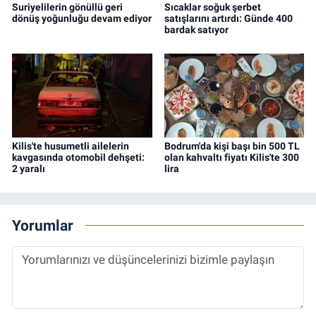
Suriyelilerin gönüllü geri
Sıcaklar soğuk şerbet
dönüş yoğunluğu devam ediyor
satışlarını artırdı: Günde 400
bardak satıyor
Kilis'te husumetli ailelerin
Bodrum'da kişi başı bin 500 TL
kavgasında otomobil dehşeti:
olan kahvaltı fiyatı Kilis'te 300
2 yaralı
lira
Yorumlar