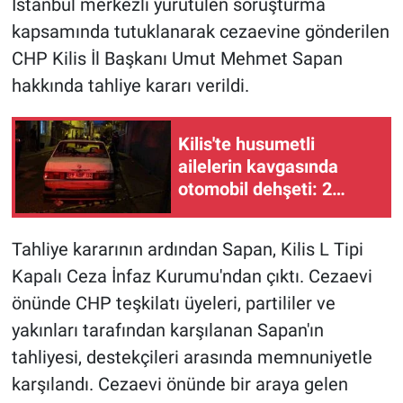
İstanbul merkezli yürütülen soruşturma
kapsamında tutuklanarak cezaevine gönderilen
CHP Kilis İl Başkanı Umut Mehmet Sapan
hakkında tahliye kararı verildi.
Kilis'te husumetli
ailelerin kavgasında
otomobil dehşeti: 2
yaralı
Tahliye kararının ardından Sapan, Kilis L Tipi
Kapalı Ceza İnfaz Kurumu'ndan çıktı. Cezaevi
önünde CHP teşkilatı üyeleri, partililer ve
yakınları tarafından karşılanan Sapan'ın
tahliyesi, destekçileri arasında memnuniyetle
karşılandı. Cezaevi önünde bir araya gelen