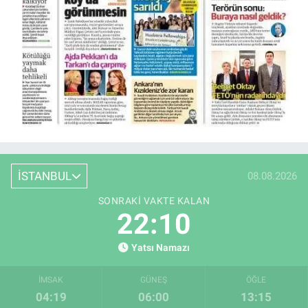
İSTANBUL
08.08.2026
SONRAKI VAKTE KALAN
22:09
Yatsı Namazı
İMSAK
GÜNEŞ
ÖĞLE
04:19
06:00
13:15