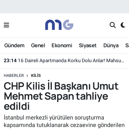
Nöbetçi Eczaneler
Hava Durumu
Gündem
Genel
Ekonomi
Siyaset
Dünya
S
İstanbul Namaz Vakitleri
23:14
16 Daireli Apartmanda Korku Dolu Anlar! Mahsur Kalanlar Kurtarıldı
Trafik Durumu
HABERLER
KILIS
Süper Lig Puan Durumu ve Fikstür
CHP Kilis İl Başkanı Umut
Mehmet Sapan tahliye
Tüm Manşetler
edildi
Son Dakika Haberleri
İstanbul merkezli yürütülen soruşturma
kapsamında tutuklanarak cezaevine gönderilen
Haber Arşivi