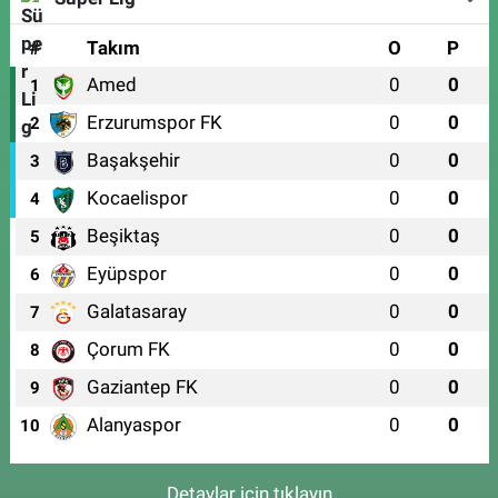
#
Takım
O
P
Amed
0
0
1
Erzurumspor FK
0
0
2
Başakşehir
0
0
3
Kocaelispor
0
0
4
Beşiktaş
0
0
5
Eyüpspor
0
0
6
Galatasaray
0
0
7
Çorum FK
0
0
8
Gaziantep FK
0
0
9
Alanyaspor
0
0
10
Detaylar için tıklayın