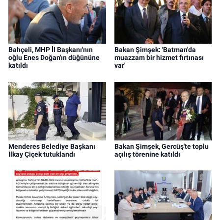
Bahçeli, MHP İl Başkanı'nın
Bakan Şimşek: 'Batman'da
oğlu Enes Doğan'ın düğününe
muazzam bir hizmet fırtınası
katıldı
var'
Menderes Belediye Başkanı
Bakan Şimşek, Gercüş'te toplu
İlkay Çiçek tutuklandı
açılış törenine katıldı