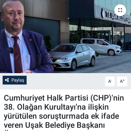
Paylaş
-
+
A
A
Cumhuriyet Halk Partisi (CHP)'nin
38. Olağan Kurultayı'na ilişkin
yürütülen soruşturmada ek ifade
veren Uşak Belediye Başkanı