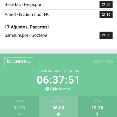
Beşiktaş - Eyüpspor
21:30
Amed - Erzurumspor FK
21:30
17 Ağustos, Pazartesi
Samsunspor - Göztepe
21:30
İSTANBUL
08.08.2026
SONRAKI VAKTE KALAN
06:37:50
Öğle Namazı
İMSAK
GÜNEŞ
ÖĞLE
04:19
06:00
13:15