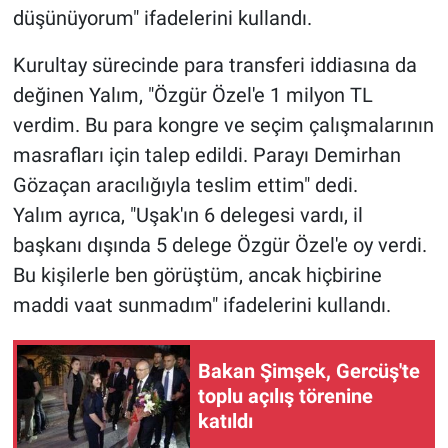
düşünüyorum" ifadelerini kullandı.
Kurultay sürecinde para transferi iddiasına da
değinen
Yalım
, "Özgür Özel'e 1 milyon TL
verdim. Bu para kongre ve seçim çalışmalarının
masrafları için talep edildi. Parayı Demirhan
Gözaçan aracılığıyla teslim ettim" dedi.
Yalım
ayrıca, "Uşak'ın 6 delegesi vardı, il
başkanı dışında 5 delege Özgür Özel'e oy verdi.
Bu kişilerle ben görüştüm, ancak hiçbirine
maddi vaat sunmadım" ifadelerini kullandı.
Bakan Şimşek, Gercüş'te
toplu açılış törenine
katıldı