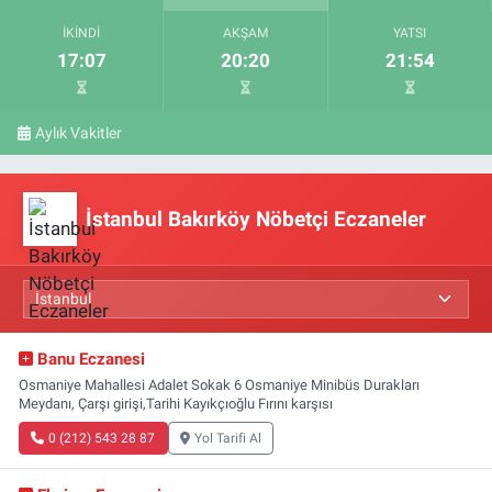
İKINDI
AKŞAM
YATSI
17:07
20:20
21:54
Aylık Vakitler
İstanbul Bakırköy Nöbetçi Eczaneler
Banu Eczanesi
Osmaniye Mahallesi Adalet Sokak 6 Osmaniye Minibüs Durakları
Meydanı, Çarşı girişi,Tarihi Kayıkçıoğlu Fırını karşısı
0 (212) 543 28 87
Yol Tarifi Al