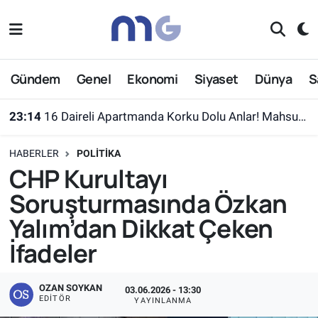
Nöbetçi Eczaneler
Gündem
Genel
Ekonomi
Siyaset
Dünya
S
Hava Durumu
23:14
16 Daireli Apartmanda Korku Dolu Anlar! Mahsur Kalanlar Kurtarıldı
İstanbul Namaz Vakitleri
HABERLER
POLITIKA
Trafik Durumu
CHP Kurultayı
Soruşturmasında Özkan
Süper Lig Puan Durumu ve Fikstür
Yalım’dan Dikkat Çeken
Tüm Manşetler
İfadeler
Son Dakika Haberleri
OZAN SOYKAN
03.06.2026 - 13:30
EDITÖR
YAYINLANMA
Haber Arşivi