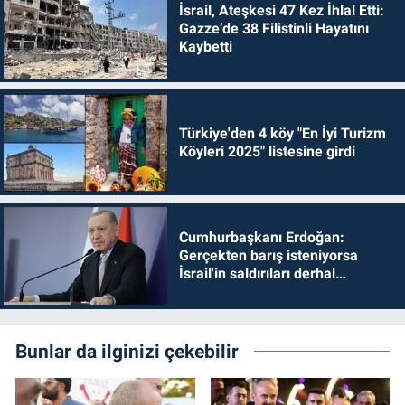
İsrail, Ateşkesi 47 Kez İhlal Etti:
Gazze’de 38 Filistinli Hayatını
Kaybetti
Türkiye'den 4 köy "En İyi Turizm
Köyleri 2025" listesine girdi
Cumhurbaşkanı Erdoğan:
Gerçekten barış isteniyorsa
İsrail'in saldırıları derhal
durdurulmalıdır
Bunlar da ilginizi çekebilir