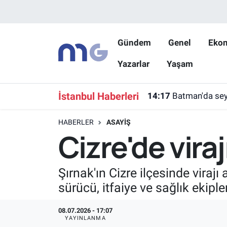
Nöbetçi Eczaneler
Gündem
Genel
Eko
Yazarlar
Yaşam
Hava Durumu
İstanbul Namaz Vakitleri
İstanbul Haberleri
14:17
Batman'da seyi
Trafik Durumu
HABERLER
ASAYIŞ
Cizre'de viraj
Süper Lig Puan Durumu ve Fikstür
Tüm Manşetler
Şırnak'ın Cizre ilçesinde viraj
sürücü, itfaiye ve sağlık ekipl
Son Dakika Haberleri
08.07.2026 - 17:07
Haber Arşivi
YAYINLANMA