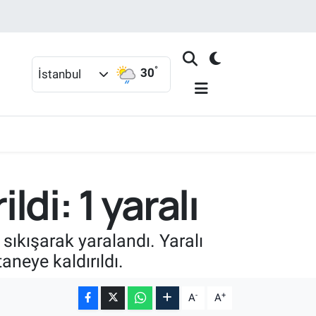
°
30
İstanbul
ldi: 1 yaralı
 sıkışarak yaralandı. Yaralı
aneye kaldırıldı.
-
+
A
A