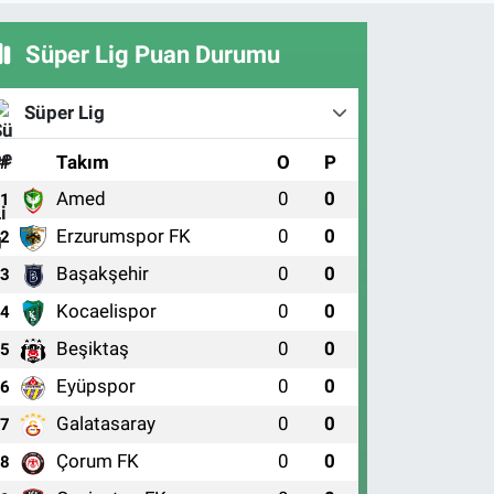
Süper Lig Puan Durumu
Süper Lig
#
Takım
O
P
Amed
0
0
1
Erzurumspor FK
0
0
2
Başakşehir
0
0
3
Kocaelispor
0
0
4
Beşiktaş
0
0
5
Eyüpspor
0
0
6
Galatasaray
0
0
7
Çorum FK
0
0
8