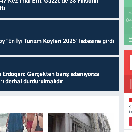
 47 Kez İhlal Etti: Gazze’de 38 Filistinli
ti
İM
04
y "En İyi Turizm Köyleri 2025" listesine girdi
Erdoğan: Gerçekten barış isteniyorsa
ları derhal durdurulmalıdır
S
İ