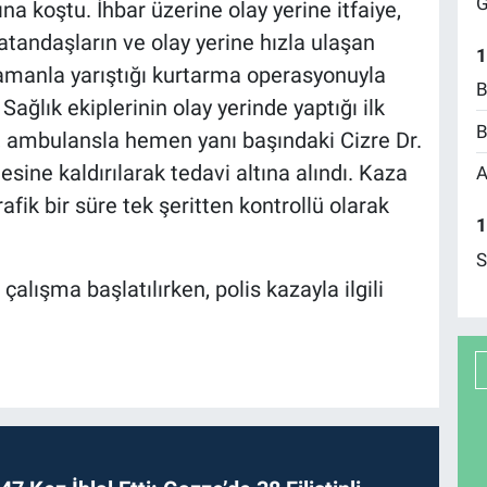
G
a koştu. İhbar üzerine olay yerine itfaiye,
Vatandaşların ve olay yerine hızla ulaşan
1
 zamanla yarıştığı kurtarma operasyonuyla
B
. Sağlık ekiplerinin olay yerinde yaptığı ilk
B
, ambulansla hemen yanı başındaki Cizre Dr.
sine kaldırılarak tedavi altına alındı. Kaza
A
afik bir süre tek şeritten kontrollü olarak
1
S
 çalışma başlatılırken, polis kazayla ilgili