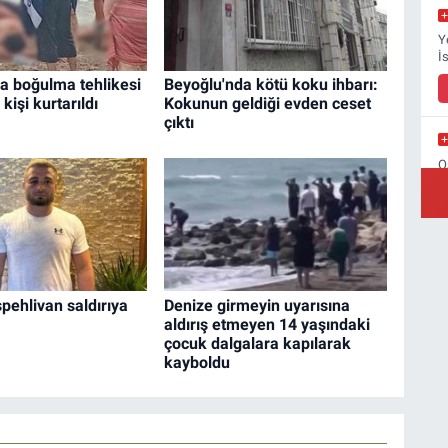
Y
İ
a boğulma tehlikesi
Beyoğlu'nda kötü koku ihbarı:
kişi kurtarıldı
Kokunun geldiği evden ceset
çıktı
O
B
şpehlivan saldırıya
Denize girmeyin uyarısına
aldırış etmeyen 14 yaşındaki
çocuk dalgalara kapılarak
kayboldu