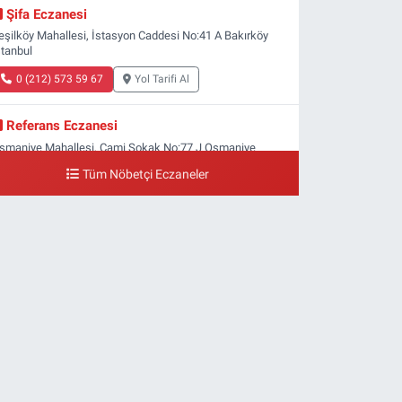
Şifa Eczanesi
eşilköy Mahallesi, İstasyon Caddesi No:41 A Bakırköy
stanbul
0 (212) 573 59 67
Yol Tarifi Al
Referans Eczanesi
smaniye Mahallesi, Cami Sokak No:77 J Osmaniye
akırköy İstanbul
Tüm Nöbetçi Eczaneler
0 (212) 809 28 56
Yol Tarifi Al