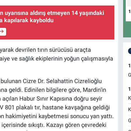
n uyarısına aldırış etmeyen 14 yaşındaki
a kapılarak kayboldu
ayarak devrilen tırın sürücüsü araçta
faiye ve sağlık ekiplerinin yoğun çalışmasıyla
1
G
 bulunan Cizre Dr. Selahattin Cizrelioğlu
1
geldi. Edinilen bilgilere göre, Mardin'in
K
a açılan Habur Sınır Kapısına doğru seyir
V 801 plakalı tır, hastane kavşağına geldiği
K
on hakimiyetini kaybetmesi sonucu yan yattı.
G
 içerisinde sıkıştı. Kazayı gören çevredeki