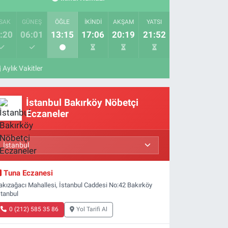
SAK
GÜNEŞ
ÖĞLE
İKINDI
AKŞAM
YATSI
:20
06:01
13:15
17:06
20:19
21:52
Aylık Vakitler
İstanbul Bakırköy Nöbetçi
Eczaneler
Tuna Eczanesi
akızağacı Mahallesi, İstanbul Caddesi No:42 Bakırköy
stanbul
0 (212) 585 35 86
Yol Tarifi Al