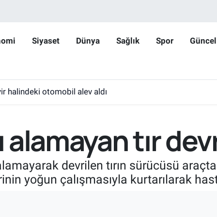
nomi
Siyaset
Dünya
Sağlık
Spor
Güncel
r halindeki otomobil alev aldı
ı alamayan tır devri
ı alamayarak devrilen tırın sürücüsü araçta
erinin yoğun çalışmasıyla kurtarılarak hast