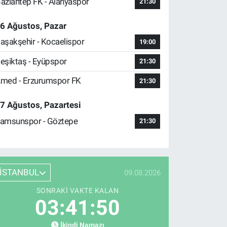
aziantep FK - Alanyaspor
21:30
6 Ağustos, Pazar
aşakşehir - Kocaelispor
19:00
eşiktaş - Eyüpspor
21:30
med - Erzurumspor FK
21:30
7 Ağustos, Pazartesi
amsunspor - Göztepe
21:30
İSTANBUL
09.08.2026
SONRAKI VAKTE KALAN
03:41:49
İkindi Namazı