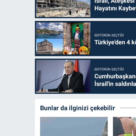
İsrail, Ateşkesi
Hayatını Kaybet
EDITÖRÜN SEÇTIĞI
Türkiye'den 4 kö
EDITÖRÜN SEÇTIĞI
Cumhurbaşkanı 
İsrail'in saldırı
Bunlar da ilginizi çekebilir