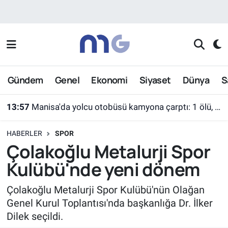
Nöbetçi Eczaneler
Hava Durumu
Gündem
Genel
Ekonomi
Siyaset
Dünya
S
İstanbul Namaz Vakitleri
13:57
Manisa'da yolcu otobüsü kamyona çarptı: 1 ölü, 7 yaralı
Trafik Durumu
HABERLER
SPOR
Süper Lig Puan Durumu ve Fikstür
Çolakoğlu Metalurji Spor
Kulübü'nde yeni dönem
Tüm Manşetler
Çolakoğlu Metalurji Spor Kulübü'nün Olağan
Son Dakika Haberleri
Genel Kurul Toplantısı'nda başkanlığa Dr. İlker
Dilek seçildi.
Haber Arşivi