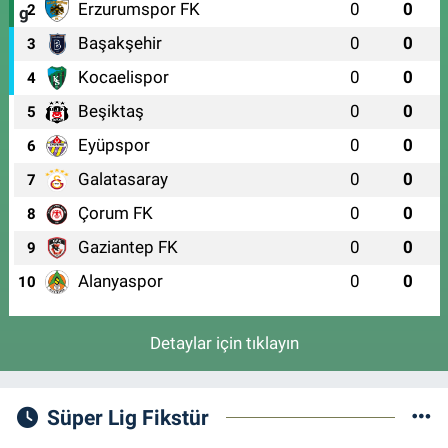
Erzurumspor FK
0
0
2
Başakşehir
0
0
3
Kocaelispor
0
0
4
Beşiktaş
0
0
5
Eyüpspor
0
0
6
Galatasaray
0
0
7
Çorum FK
0
0
8
Gaziantep FK
0
0
9
Alanyaspor
0
0
10
Detaylar için tıklayın
Süper Lig Fikstür