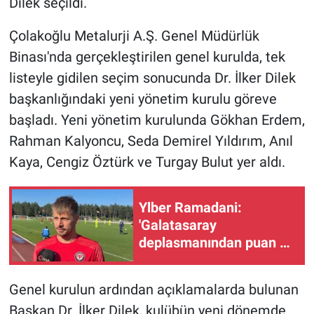
Dilek seçildi.
Çolakoğlu Metalurji A.Ş. Genel Müdürlük
Binası'nda gerçekleştirilen genel kurulda, tek
listeyle gidilen seçim sonucunda Dr. İlker Dilek
başkanlığındaki yeni yönetim kurulu göreve
başladı. Yeni yönetim kurulunda Gökhan Erdem,
Rahman Kalyoncu, Seda Demirel Yıldırım, Anıl
Kaya, Cengiz Öztürk ve Turgay Bulut yer aldı.
Ylber Ramadani:
'Galatasaray
deplasmanından puan ya
da puanlar ile
döneceğimize
Genel kurulun ardından açıklamalarda bulunan
inanıyorum'
Başkan Dr. İlker Dilek, kulübün yeni dönemde