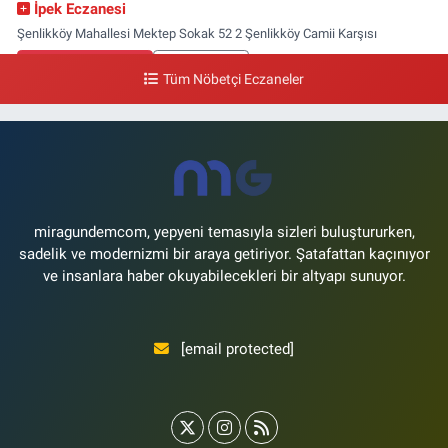
İpek Eczanesi
Şenlikköy Mahallesi Mektep Sokak 52 2 Şenlikköy Camii Karşısı
0 (212) 662 46 37
Yol Tarifi Al
Tüm Nöbetçi Eczaneler
Gün Eczanesi
Yeşilyurt Mahallesi Ekin Sokak 21B Yeşilyurt Onur Market Karşısı
0 (212) 573 70 76
Yol Tarifi Al
miragundemcom, yepyeni temasıyla sizleri buluştururken,
sadelik ve modernizmi bir araya getiriyor. Şatafattan kaçınıyor
ve insanlara haber okuyabilecekleri bir altyapı sunuyor.
[email protected]