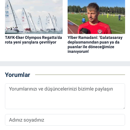
TAYK-Eker Olympos Regatta'da
Ylber Ramadani: 'Galatasaray
rota yeni yarışlara çevriliyor
deplasmanından puan ya da
puanlar ile döneceğimize
inanıyorum'
Yorumlar