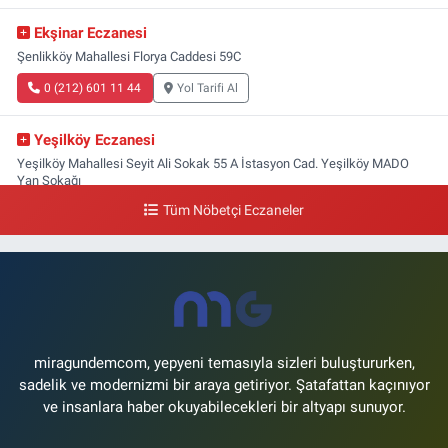
Ekşinar Eczanesi
Şenlikköy Mahallesi Florya Caddesi 59C
0 (212) 601 11 44
Yol Tarifi Al
Yeşilköy Eczanesi
Yeşilköy Mahallesi Seyit Ali Sokak 55 A İstasyon Cad. Yeşilköy MADO
Yan Sokağı
Tüm Nöbetçi Eczaneler
0 (212) 571 71 77
Yol Tarifi Al
Lale Eczanesi
Ataköy 3-4-11. Kısım Mahallesi Dr. Remzi Kazancıgil Caddesi Ataköy
4.Kısım Çarşısı No:12 Ataköy 4.Kısım Çarşısı
0 (212) 559 99 99
Yol Tarifi Al
miragundemcom, yepyeni temasıyla sizleri buluştururken,
sadelik ve modernizmi bir araya getiriyor. Şatafattan kaçınıyor
ve insanlara haber okuyabilecekleri bir altyapı sunuyor.