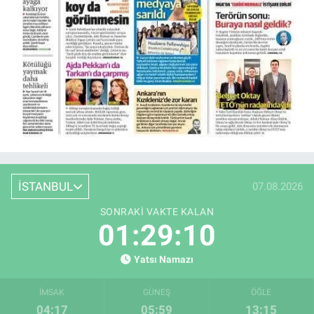
İSTANBUL
07.08.2026
SONRAKI VAKTE KALAN
01:29:09
Yatsı Namazı
İMSAK
GÜNEŞ
ÖĞLE
04:17
05:59
13:15