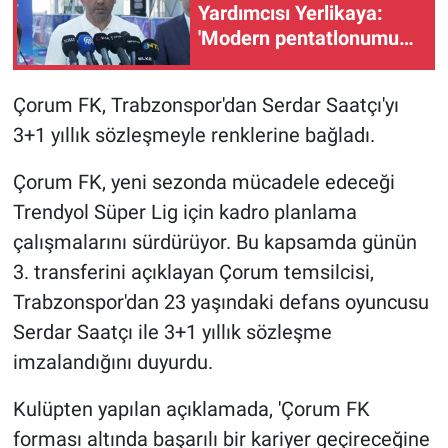
Yardımcısı Yerlikaya:
'Modern pentatlonumuz
olimpiyatta madalya
alacak potansiyele geldi'
Çorum FK, Trabzonspor'dan Serdar Saatçı'yı
3+1 yıllık sözleşmeyle renklerine bağladı.
Çorum FK, yeni sezonda mücadele edeceği
Trendyol Süper Lig için kadro planlama
çalışmalarını sürdürüyor. Bu kapsamda günün
3. transferini açıklayan Çorum temsilcisi,
Trabzonspor'dan 23 yaşındaki defans oyuncusu
Serdar Saatçı ile 3+1 yıllık sözleşme
imzalandığını duyurdu.
Kulüpten yapılan açıklamada, 'Çorum FK
forması altında başarılı bir kariyer geçireceğine