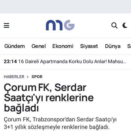
Nöbetçi Eczaneler
Hava Durumu
Gündem
Genel
Ekonomi
Siyaset
Dünya
S
İstanbul Namaz Vakitleri
23:14
16 Daireli Apartmanda Korku Dolu Anlar! Mahsur Kalanlar Kurtarıldı
Trafik Durumu
HABERLER
SPOR
Süper Lig Puan Durumu ve Fikstür
Çorum FK, Serdar
Saatçı'yı renklerine
Tüm Manşetler
bağladı
Son Dakika Haberleri
Çorum FK, Trabzonspor'dan Serdar Saatçı'yı
3+1 yıllık sözleşmeyle renklerine bağladı.
Haber Arşivi