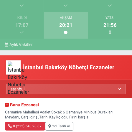
İKINDI
AKŞAM
YATSI
17:07
20:21
21:56
Aylık Vakitler
İstanbul Bakırköy Nöbetçi Eczaneler
Banu Eczanesi
Osmaniye Mahallesi Adalet Sokak 6 Osmaniye Minibüs Durakları
Meydanı, Çarşı girişi,Tarihi Kayıkçıoğlu Fırını karşısı
0 (212) 543 28 87
Yol Tarifi Al