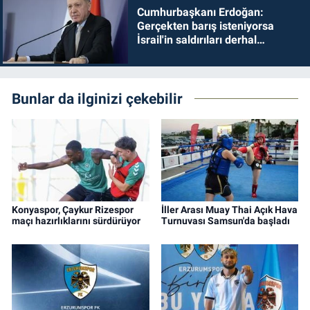
Cumhurbaşkanı Erdoğan:
Gerçekten barış isteniyorsa
İsrail'in saldırıları derhal
durdurulmalıdır
Bunlar da ilginizi çekebilir
Konyaspor, Çaykur Rizespor
İller Arası Muay Thai Açık Hava
maçı hazırlıklarını sürdürüyor
Turnuvası Samsun'da başladı