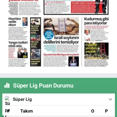
Süper Lig Puan Durumu
Süper Lig
#
Takım
O
P