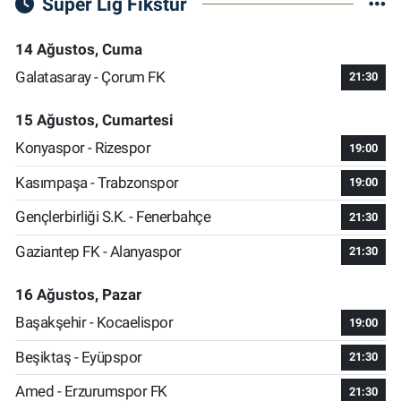
Süper Lig Fikstür
14 Ağustos, Cuma
Galatasaray - Çorum FK
21:30
15 Ağustos, Cumartesi
Konyaspor - Rizespor
19:00
Kasımpaşa - Trabzonspor
19:00
Gençlerbirliği S.K. - Fenerbahçe
21:30
Gaziantep FK - Alanyaspor
21:30
16 Ağustos, Pazar
Başakşehir - Kocaelispor
19:00
Beşiktaş - Eyüpspor
21:30
Amed - Erzurumspor FK
21:30