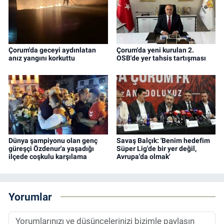
Çorum'da geceyi aydınlatan
Çorum'da yeni kurulan 2.
anız yangını korkuttu
OSB'de yer tahsis tartışması
Dünya şampiyonu olan genç
Savaş Balçık: 'Benim hedefim
güreşçi Özdenur'a yaşadığı
Süper Lig'de bir yer değil,
ilçede coşkulu karşılama
Avrupa'da olmak'
Yorumlar