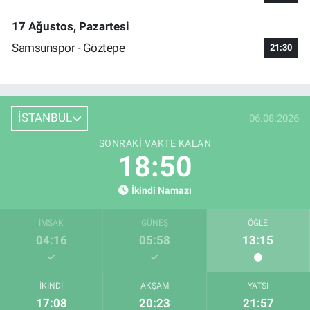
17 Ağustos, Pazartesi
Samsunspor - Göztepe
21:30
İSTANBUL
06.08.2026
SONRAKI VAKTE KALAN
18:50
İkindi Namazı
İMSAK
GÜNEŞ
ÖĞLE
04:16
05:58
13:15
İKINDI
AKŞAM
YATSI
17:08
20:23
21:57