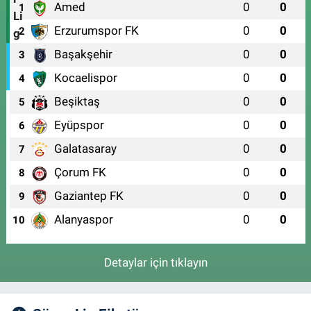
Amed
0
0
1
Erzurumspor FK
0
0
2
Başakşehir
0
0
3
Kocaelispor
0
0
4
Beşiktaş
0
0
5
Eyüpspor
0
0
6
Galatasaray
0
0
7
Çorum FK
0
0
8
Gaziantep FK
0
0
9
Alanyaspor
0
0
10
Detaylar için tıklayın