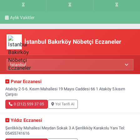
Aylık Vakitler
İstanbul Bakırköy Nöbetçi Eczaneler
Pınar Eczanesi
Ataköy 2-5-6. Kısım Mahallesi 19 Mayıs Caddesi 66 1 Ataköy 5.kısım
Çarşısı
0 (212) 559 37 05
Yol Tarifi Al
Yıldız Eczanesi
Şenlikköy Mahallesi Meydan Sokak 3 A Şenlikköy Karakolu Yanı Tel:
05455741616