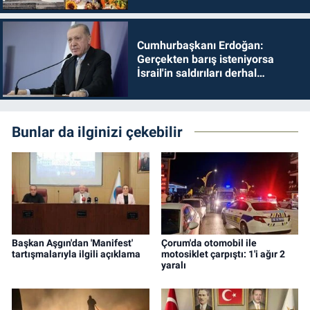
Cumhurbaşkanı Erdoğan:
Gerçekten barış isteniyorsa
İsrail'in saldırıları derhal
durdurulmalıdır
Bunlar da ilginizi çekebilir
Başkan Aşgın'dan 'Manifest'
Çorum'da otomobil ile
tartışmalarıyla ilgili açıklama
motosiklet çarpıştı: 1'i ağır 2
yaralı