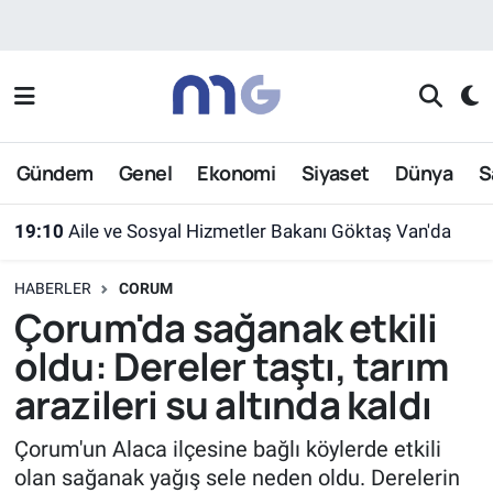
Nöbetçi Eczaneler
Hava Durumu
Gündem
Genel
Ekonomi
Siyaset
Dünya
S
İstanbul Namaz Vakitleri
19:10
Aile ve Sosyal Hizmetler Bakanı Göktaş Van'da
Trafik Durumu
HABERLER
CORUM
Süper Lig Puan Durumu ve Fikstür
Çorum'da sağanak etkili
oldu: Dereler taştı, tarım
Tüm Manşetler
arazileri su altında kaldı
Son Dakika Haberleri
Çorum'un Alaca ilçesine bağlı köylerde etkili
olan sağanak yağış sele neden oldu. Derelerin
Haber Arşivi