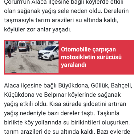
Çorum'un Alaca ilçesine bağlı köylerde etkili
olan sağanak yağış sele neden oldu. Derelerin
taşmasıyla tarım arazileri su altında kaldı,
köylüler zor anlar yaşadı.
Otomobille çarpışan
motosikletin sürücüsü
yaralandı
Alaca ilçesine bağlı Büyükdona, Güllük, Bahçeli,
Küçükdona ve Belpınar köylerinde sağanak
yağış etkili oldu. Kısa sürede şiddetini artıran
yağış nedeniyle bazı dereler taştı. Taşkınla
birlikte köy yollarında su birikintileri oluşurken,
tarım arazileri de su altında kaldı. Bazı evlerde