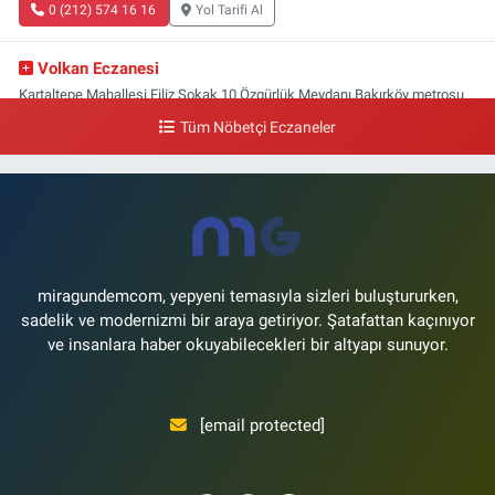
0 (212) 574 16 16
Yol Tarifi Al
Volkan Eczanesi
Kartaltepe Mahallesi Filiz Sokak 10 Özgürlük Meydanı,Bakırköy metrosu
çıkışı,Kız meslek lisesi sokağı aşağısı
Tüm Nöbetçi Eczaneler
0 (533) 496 36 65
Yol Tarifi Al
Yeni Hayat Eczanesi
Yeşilköy Mahallesi Doğruyol Sokak 7 A Dürümcü Baba'nın Bir Alt
Sokağı,Bitez Dondurmacısının Sokağı
0 (212) 663 11 97
Yol Tarifi Al
miragundemcom, yepyeni temasıyla sizleri buluştururken,
sadelik ve modernizmi bir araya getiriyor. Şatafattan kaçınıyor
ve insanlara haber okuyabilecekleri bir altyapı sunuyor.
[email protected]