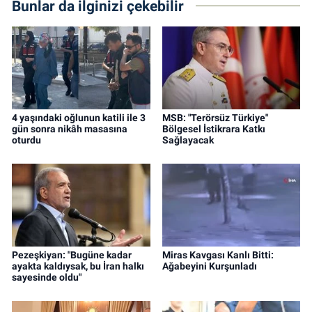
Bunlar da ilginizi çekebilir
4 yaşındaki oğlunun katili ile 3
MSB: "Terörsüz Türkiye"
gün sonra nikâh masasına
Bölgesel İstikrara Katkı
oturdu
Sağlayacak
Pezeşkiyan: "Bugüne kadar
Miras Kavgası Kanlı Bitti:
ayakta kaldıysak, bu İran halkı
Ağabeyini Kurşunladı
sayesinde oldu"