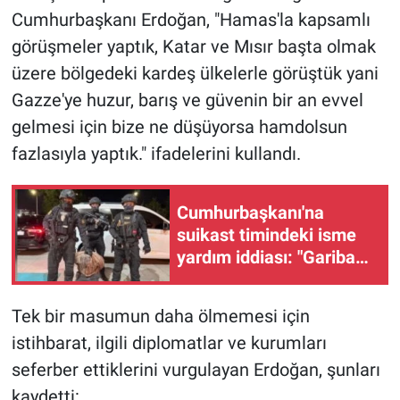
Cumhurbaşkanı Erdoğan, "Hamas'la kapsamlı
görüşmeler yaptık, Katar ve Mısır başta olmak
üzere bölgedeki kardeş ülkelerle görüştük yani
Gazze'ye huzur, barış ve güvenin bir an evvel
gelmesi için bize ne düşüyorsa hamdolsun
fazlasıyla yaptık." ifadelerini kullandı.
Cumhurbaşkanı'na
suikast timindeki isme
yardım iddiası: "Gariban
sanıyordum"
Tek bir masumun daha ölmemesi için
istihbarat, ilgili diplomatlar ve kurumları
seferber ettiklerini vurgulayan Erdoğan, şunları
kaydetti: