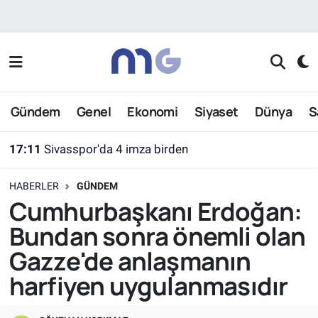
Nöbetçi Eczaneler
Hava Durumu
Gündem
Genel
Ekonomi
Siyaset
Dünya
S
İstanbul Namaz Vakitleri
16:58
Çanakkale Boğazı'nda makine arızası nedeniyle sürüklenen tanker kurtarıldı
Trafik Durumu
HABERLER
GÜNDEM
Süper Lig Puan Durumu ve Fikstür
Cumhurbaşkanı Erdoğan:
Bundan sonra önemli olan
Tüm Manşetler
Gazze'de anlaşmanın
Son Dakika Haberleri
harfiyen uygulanmasıdır
Haber Arşivi