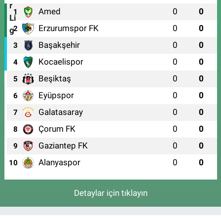
Amed
0
0
1
Erzurumspor FK
0
0
2
Başakşehir
0
0
3
Kocaelispor
0
0
4
Beşiktaş
0
0
5
Eyüpspor
0
0
6
Galatasaray
0
0
7
Çorum FK
0
0
8
Gaziantep FK
0
0
9
Alanyaspor
0
0
10
Detaylar için tıklayın