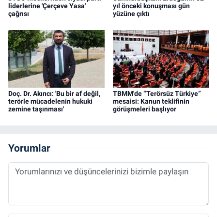
liderlerine 'Çerçeve Yasa'
yıl önceki konuşması gün
çağrısı
yüzüne çıktı
Doç. Dr. Akıncı: 'Bu bir af değil,
TBMM'de “Terörsüz Türkiye”
terörle mücadelenin hukuki
mesaisi: Kanun teklifinin
zemine taşınması'
görüşmeleri başlıyor
Yorumlar