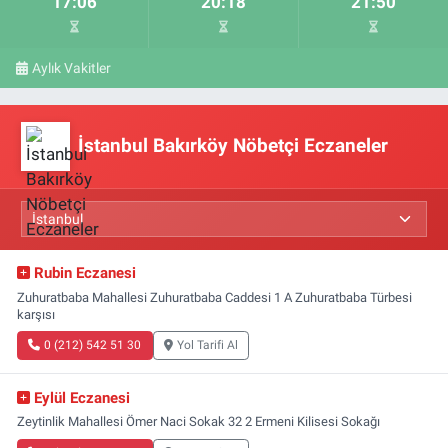
17:06
20:18
21:50
Aylık Vakitler
İstanbul Bakırköy Nöbetçi Eczaneler
Rubin Eczanesi
Zuhuratbaba Mahallesi Zuhuratbaba Caddesi 1 A Zuhuratbaba Türbesi
karşısı
0 (212) 542 51 30
Yol Tarifi Al
Eylül Eczanesi
Zeytinlik Mahallesi Ömer Naci Sokak 32 2 Ermeni Kilisesi Sokağı