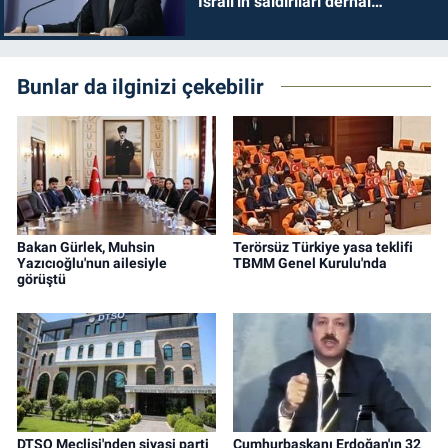
İsrail'in saldırıları derhal
durdurulmalıdır
Bunlar da ilginizi çekebilir
Bakan Gürlek, Muhsin
Terörsüz Türkiye yasa teklifi
Yazıcıoğlu'nun ailesiyle
TBMM Genel Kurulu'nda
görüştü
DTSO Meclisi'nden siyasi parti
Cumhurbaşkanı Erdoğan'ın 32