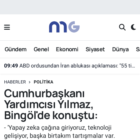
Nöbetçi Eczaneler
Hava Durumu
Gündem
Genel
Ekonomi
Siyaset
Dünya
S
İstanbul Namaz Vakitleri
09:49
ABD ordusundan İran ablukası açıklaması: "55 ticari gemi farklı rotalara yönlendirildi"
Trafik Durumu
HABERLER
POLITIKA
Süper Lig Puan Durumu ve Fikstür
Cumhurbaşkanı
Yardımcısı Yılmaz,
Tüm Manşetler
Bingöl'de konuştu:
Son Dakika Haberleri
- 'Yapay zeka çağına giriyoruz, teknoloji
gelişiyor, başka birtakım tartışmalar var.
Haber Arşivi