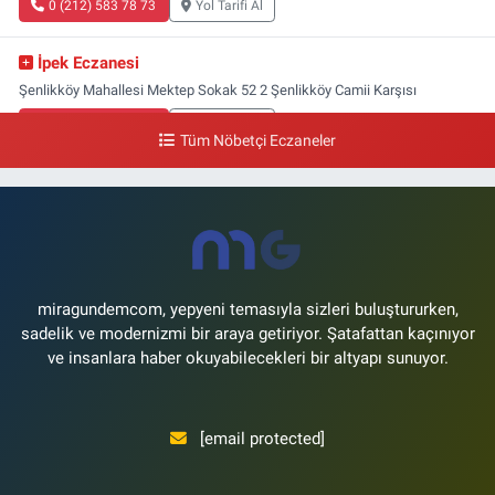
0 (212) 583 78 73
Yol Tarifi Al
İpek Eczanesi
Şenlikköy Mahallesi Mektep Sokak 52 2 Şenlikköy Camii Karşısı
0 (212) 662 46 37
Yol Tarifi Al
Tüm Nöbetçi Eczaneler
Gün Eczanesi
Yeşilyurt Mahallesi Ekin Sokak 21B Yeşilyurt Onur Market Karşısı
0 (212) 573 70 76
Yol Tarifi Al
miragundemcom, yepyeni temasıyla sizleri buluştururken,
sadelik ve modernizmi bir araya getiriyor. Şatafattan kaçınıyor
ve insanlara haber okuyabilecekleri bir altyapı sunuyor.
[email protected]