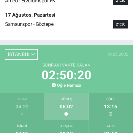
Amed - Erzurumspor FK
21:30
17 Ağustos, Pazartesi
Samsunspor - Göztepe
21:30
İSTANBUL
10.08.2026
SONRAKI VAKTE KALAN
02:50:20
Öğle Namazı
İMSAK
GÜNEŞ
ÖĞLE
04:22
06:02
13:15
İKINDI
AKŞAM
YATSI