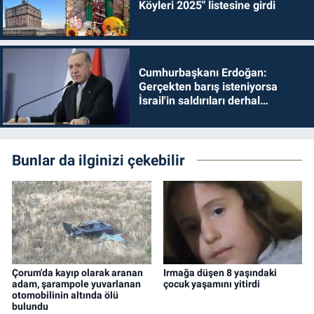
Köyleri 2025" listesine girdi
Cumhurbaşkanı Erdoğan:
Gerçekten barış isteniyorsa
İsrail'in saldırıları derhal
durdurulmalıdır
Bunlar da ilginizi çekebilir
Çorum'da kayıp olarak aranan
Irmağa düşen 8 yaşındaki
adam, şarampole yuvarlanan
çocuk yaşamını yitirdi
otomobilinin altında ölü
bulundu