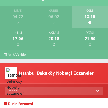
İMSAK
GÜNEŞ
ÖĞLE
04:22
06:02
13:15
İKINDI
AKŞAM
YATSI
17:06
20:18
21:50
Aylık Vakitler
İstanbul Bakırköy Nöbetçi Eczaneler
Rubin Eczanesi