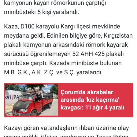
kamyonun kayan römorkunun çarptığı
minibüsteki 5 kişi yaralandı.
Kaza, D100 karayolu Kargı ilçesi mevkiinde
meydana geldi. Edinilen bilgiye göre, Kırgızistan
plakalı kamyonun arkasındaki römork kayarak
sürücüsü öğrenilemeyen 52 AHH 425 plakalı
minibüse çarptı. Kazada minibüste bulunan
M.B. G.K., A.K. Z.Ç. ve S.Ç. yaralandı.
Çorum'da akrabalar
arasında 'kız kaçırma'
kavgası: 1'i ağır 4 yaralı
Kazayı gören vatandaşların ihbarı üzerine olay
yerine sağlık, itfaiye, jandarma ve Tosya Bölge