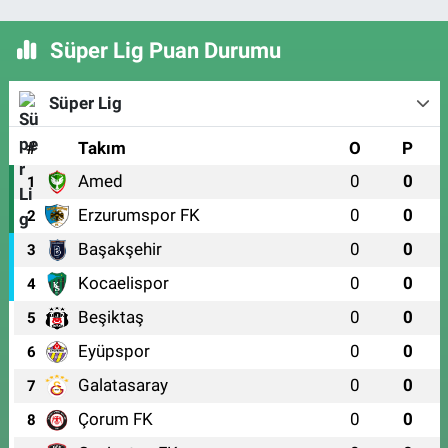
Süper Lig Puan Durumu
Süper Lig
#
Takım
O
P
Amed
0
0
1
Erzurumspor FK
0
0
2
Başakşehir
0
0
3
Kocaelispor
0
0
4
Beşiktaş
0
0
5
Eyüpspor
0
0
6
Galatasaray
0
0
7
Çorum FK
0
0
8