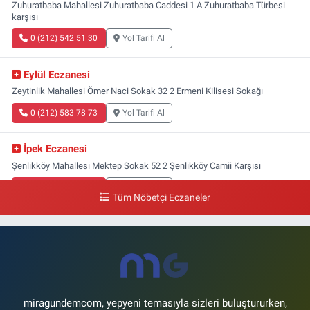
Zuhuratbaba Mahallesi Zuhuratbaba Caddesi 1 A Zuhuratbaba Türbesi
karşısı
0 (212) 542 51 30
Yol Tarifi Al
Eylül Eczanesi
Zeytinlik Mahallesi Ömer Naci Sokak 32 2 Ermeni Kilisesi Sokağı
0 (212) 583 78 73
Yol Tarifi Al
İpek Eczanesi
Şenlikköy Mahallesi Mektep Sokak 52 2 Şenlikköy Camii Karşısı
0 (212) 662 46 37
Yol Tarifi Al
Tüm Nöbetçi Eczaneler
Gün Eczanesi
Yeşilyurt Mahallesi Ekin Sokak 21B Yeşilyurt Onur Market Karşısı
0 (212) 573 70 76
Yol Tarifi Al
miragundemcom, yepyeni temasıyla sizleri buluştururken,