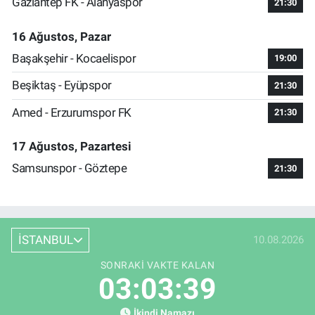
Gaziantep FK - Alanyaspor
21:30
16 Ağustos, Pazar
Başakşehir - Kocaelispor
19:00
Beşiktaş - Eyüpspor
21:30
Amed - Erzurumspor FK
21:30
17 Ağustos, Pazartesi
Samsunspor - Göztepe
21:30
İSTANBUL
10.08.2026
SONRAKI VAKTE KALAN
03:03:39
İkindi Namazı