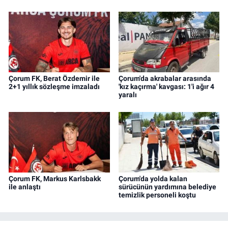
Çorum FK, Berat Özdemir ile
Çorum'da akrabalar arasında
2+1 yıllık sözleşme imzaladı
'kız kaçırma' kavgası: 1'i ağır 4
yaralı
Çorum FK, Markus Karlsbakk
Çorum'da yolda kalan
ile anlaştı
sürücünün yardımına belediye
temizlik personeli koştu