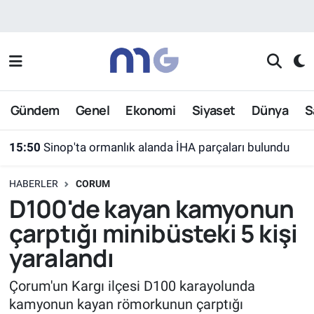
Nöbetçi Eczaneler
Hava Durumu
Gündem
Genel
Ekonomi
Siyaset
Dünya
S
İstanbul Namaz Vakitleri
15:50
Sinop'ta ormanlık alanda İHA parçaları bulundu
Trafik Durumu
HABERLER
CORUM
Süper Lig Puan Durumu ve Fikstür
D100'de kayan kamyonun
çarptığı minibüsteki 5 kişi
Tüm Manşetler
yaralandı
Son Dakika Haberleri
Çorum'un Kargı ilçesi D100 karayolunda
kamyonun kayan römorkunun çarptığı
Haber Arşivi