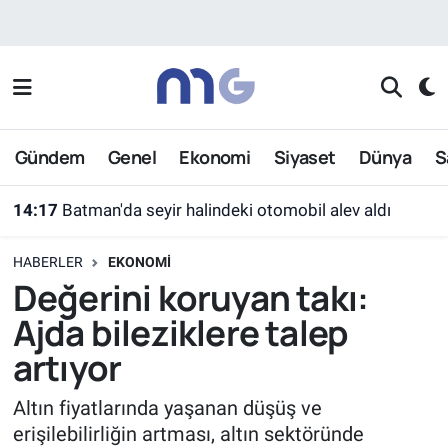
Nöbetçi Eczaneler
Hava Durumu
Gündem
Genel
Ekonomi
Siyaset
Dünya
S
İstanbul Namaz Vakitleri
14:17
Batman'da seyir halindeki otomobil alev aldı
Trafik Durumu
HABERLER
EKONOMI
Süper Lig Puan Durumu ve Fikstür
Değerini koruyan takı:
Ajda bileziklere talep
Tüm Manşetler
artıyor
Son Dakika Haberleri
Altın fiyatlarında yaşanan düşüş ve
erişilebilirliğin artması, altın sektöründe
Haber Arşivi