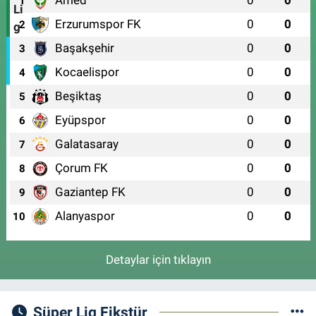
1
Erzurumspor FK
0
0
2
Başakşehir
0
0
3
Kocaelispor
0
0
4
Beşiktaş
0
0
5
Eyüpspor
0
0
6
Galatasaray
0
0
7
Çorum FK
0
0
8
Gaziantep FK
0
0
9
Alanyaspor
0
0
10
Detaylar için tıklayın
Süper Lig Fikstür