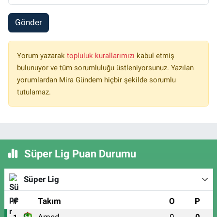
Gönder
Yorum yazarak
topluluk kurallarımızı
kabul etmiş
bulunuyor ve tüm sorumluluğu üstleniyorsunuz. Yazılan
yorumlardan Mira Gündem hiçbir şekilde sorumlu
tutulamaz.
Süper Lig Puan Durumu
Süper Lig
#
Takım
O
P
Amed
0
0