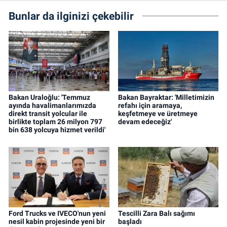
Bunlar da ilginizi çekebilir
Bakan Uraloğlu: 'Temmuz
Bakan Bayraktar: 'Milletimizin
ayında havalimanlarımızda
refahı için aramaya,
direkt transit yolcular ile
keşfetmeye ve üretmeye
birlikte toplam 26 milyon 797
devam edeceğiz'
bin 638 yolcuya hizmet verildi'
Ford Trucks ve IVECO'nun yeni
Tescilli Zara Balı sağımı
nesil kabin projesinde yeni bir
başladı