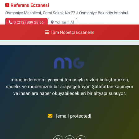
Referans Eczanesi
Osmaniye Mahallesi, Cami Sokak No:77 J Osmaniye Bakırköy İstanbul
0 (212) 809 28 56
Yol Tarifi Al
Tüm Nöbetçi Eczaneler
Bayraktar Eczanesi
Şenlikköy Mahallesi, Harman Sokak No:43 4B Florya Bakırköy İstanbul
0 (212) 573 11 12
Yol Tarifi Al
miragundemcom, yepyeni temasıyla sizleri buluştururken,
sadelik ve modernizmi bir araya getiriyor. Şatafattan kaçınıyor
ve insanlara haber okuyabilecekleri bir altyapı sunuyor.
[email protected]