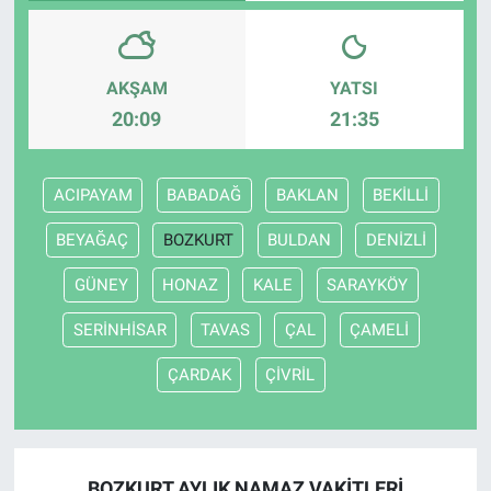
AKŞAM
YATSI
20:09
21:35
ACIPAYAM
BABADAĞ
BAKLAN
BEKİLLİ
BEYAĞAÇ
BOZKURT
BULDAN
DENİZLİ
GÜNEY
HONAZ
KALE
SARAYKÖY
SERİNHİSAR
TAVAS
ÇAL
ÇAMELİ
ÇARDAK
ÇİVRİL
BOZKURT AYLIK NAMAZ VAKITLERI