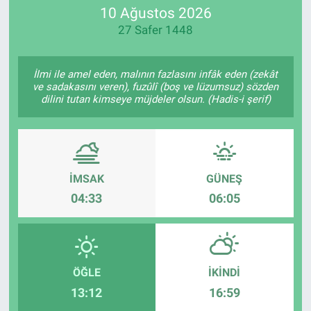
10 Ağustos 2026
27 Safer 1448
İlmi ile amel eden, malının fazlasını infâk eden (zekât
ve sadakasını veren), fuzûlî (boş ve lüzumsuz) sözden
dilini tutan kimseye müjdeler olsun. (Hadis-i şerif)
İMSAK
GÜNEŞ
04:33
06:05
ÖĞLE
İKINDI
13:12
16:59