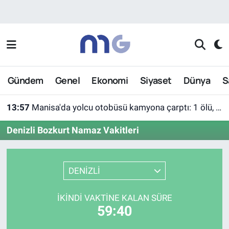
Nöbetçi Eczaneler
Hava Durumu
Gündem
Genel
Ekonomi
Siyaset
Dünya
S
İstanbul Namaz Vakitleri
13:57
Manisa'da yolcu otobüsü kamyona çarptı: 1 ölü, 7 yaralı
Trafik Durumu
Denizli Bozkurt Namaz Vakitleri
Süper Lig Puan Durumu ve Fikstür
Tüm Manşetler
DENİZLİ
Son Dakika Haberleri
İKINDI VAKTINE KALAN SÜRE
59:40
Haber Arşivi