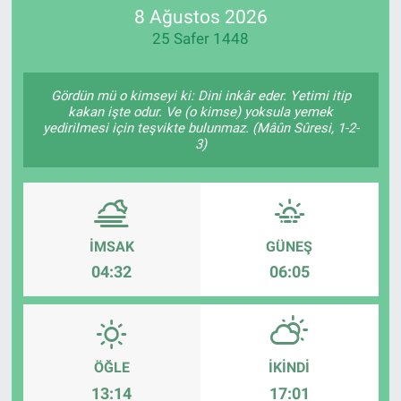
8 Ağustos 2026
25 Safer 1448
Gördün mü o kimseyi ki: Dini inkâr eder. Yetimi itip
kakan işte odur. Ve (o kimse) yoksula yemek
yedirilmesi için teşvikte bulunmaz. (Mâûn Sûresi, 1-2-
3)
İMSAK
GÜNEŞ
04:32
06:05
ÖĞLE
İKINDI
13:14
17:01