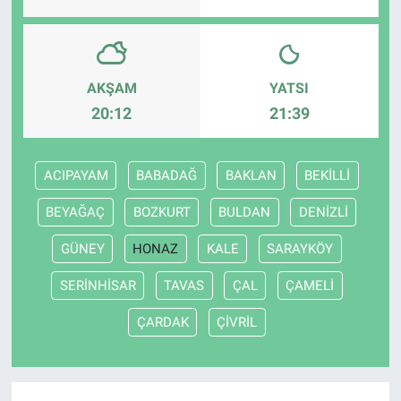
AKŞAM
YATSI
20:12
21:39
ACIPAYAM
BABADAĞ
BAKLAN
BEKİLLİ
BEYAĞAÇ
BOZKURT
BULDAN
DENİZLİ
GÜNEY
HONAZ
KALE
SARAYKÖY
SERİNHİSAR
TAVAS
ÇAL
ÇAMELİ
ÇARDAK
ÇİVRİL