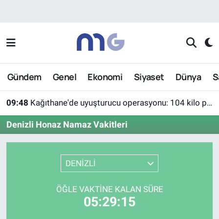
Nöbetçi Eczaneler
Hava Durumu
Gündem
Genel
Ekonomi
Siyaset
Dünya
S
İstanbul Namaz Vakitleri
09:48
Kağıthane'de uyuşturucu operasyonu: 104 kilo pregabalin ele geçirildi
Trafik Durumu
Denizli Honaz Namaz Vakitleri
Süper Lig Puan Durumu ve Fikstür
Tüm Manşetler
DENİZLİ
Son Dakika Haberleri
ÖĞLE VAKTINE KALAN SÜRE
05:29:15
Haber Arşivi