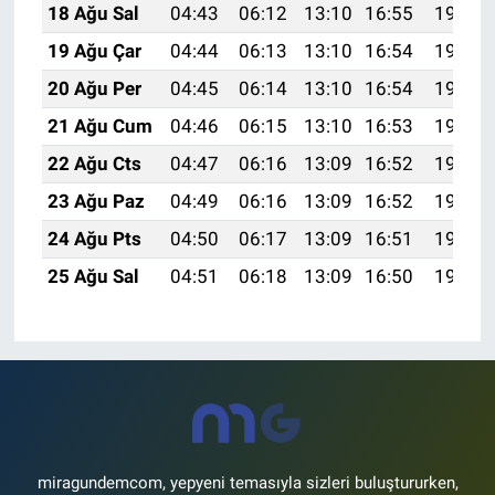
18 Ağu Sal
04:43
06:12
13:10
16:55
19:59
19 Ağu Çar
04:44
06:13
13:10
16:54
19:57
20 Ağu Per
04:45
06:14
13:10
16:54
19:56
21 Ağu Cum
04:46
06:15
13:10
16:53
19:55
22 Ağu Cts
04:47
06:16
13:09
16:52
19:53
23 Ağu Paz
04:49
06:16
13:09
16:52
19:52
24 Ağu Pts
04:50
06:17
13:09
16:51
19:50
25 Ağu Sal
04:51
06:18
13:09
16:50
19:49
miragundemcom, yepyeni temasıyla sizleri buluştururken,