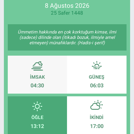
8 Ağustos 2026
25 Safer 1448
Ümmetim hakkında en çok korktuğum kimse, ilmi
(sadece) dilinde olan (itikadı bozuk, ilmiyle amel
etmeyen) münafıklardır. (Hadis-i şerif)
İMSAK
GÜNEŞ
04:30
06:03
ÖĞLE
İKINDI
13:12
17:00