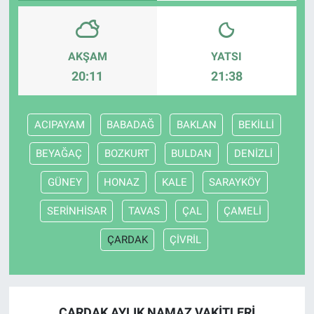
AKŞAM
YATSI
20:11
21:38
ACIPAYAM
BABADAĞ
BAKLAN
BEKİLLİ
BEYAĞAÇ
BOZKURT
BULDAN
DENİZLİ
GÜNEY
HONAZ
KALE
SARAYKÖY
SERİNHİSAR
TAVAS
ÇAL
ÇAMELİ
ÇARDAK
ÇİVRİL
ÇARDAK AYLIK NAMAZ VAKITLERI