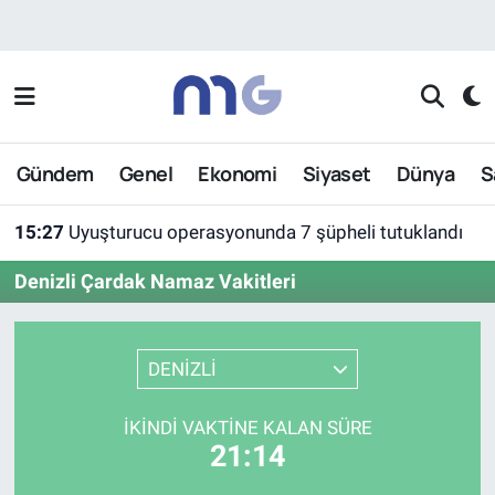
Nöbetçi Eczaneler
Hava Durumu
Gündem
Genel
Ekonomi
Siyaset
Dünya
S
İstanbul Namaz Vakitleri
15:27
Uyuşturucu operasyonunda 7 şüpheli tutuklandı
Trafik Durumu
Denizli Çardak Namaz Vakitleri
Süper Lig Puan Durumu ve Fikstür
Tüm Manşetler
DENİZLİ
Son Dakika Haberleri
İKINDI VAKTINE KALAN SÜRE
21:14
Haber Arşivi