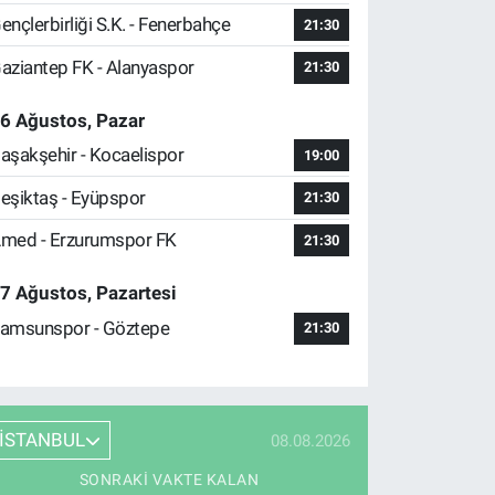
ençlerbirliği S.K. - Fenerbahçe
21:30
aziantep FK - Alanyaspor
21:30
6 Ağustos, Pazar
aşakşehir - Kocaelispor
19:00
eşiktaş - Eyüpspor
21:30
med - Erzurumspor FK
21:30
7 Ağustos, Pazartesi
amsunspor - Göztepe
21:30
İSTANBUL
08.08.2026
SONRAKI VAKTE KALAN