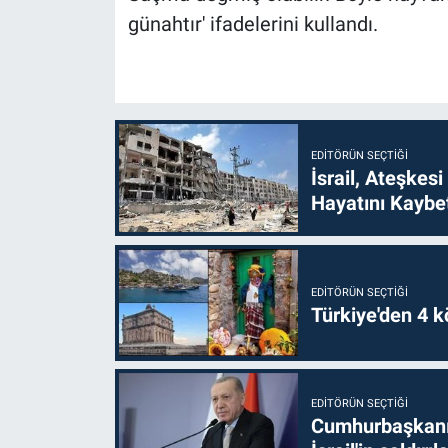
günahtır' ifadelerini kullandı.
EDITÖRÜN SEÇTIĞI
İsrail, Ateşkesi
Hayatını Kaybet
EDITÖRÜN SEÇTIĞI
Türkiye'den 4 kö
EDITÖRÜN SEÇTIĞI
Cumhurbaşkanı 