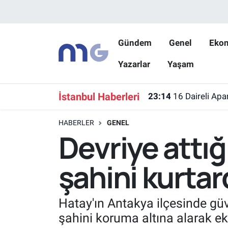
Nöbetçi Eczaneler
Gündem
Genel
Eko
Yazarlar
Yaşam
Hava Durumu
İstanbul Namaz Vakitleri
İstanbul Haberleri
23:14
16 Daireli Apa
Trafik Durumu
HABERLER
GENEL
Devriye attığ
Süper Lig Puan Durumu ve Fikstür
şahini kurtar
Tüm Manşetler
Son Dakika Haberleri
Hatay'ın Antakya ilçesinde güv
şahini koruma altına alarak eki
Haber Arşivi