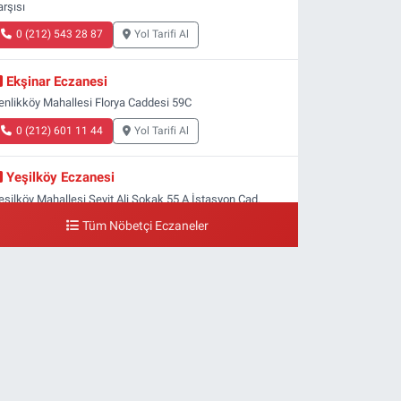
arşısı
0 (212) 543 28 87
Yol Tarifi Al
Ekşinar Eczanesi
enlikköy Mahallesi Florya Caddesi 59C
0 (212) 601 11 44
Yol Tarifi Al
Yeşilköy Eczanesi
eşilköy Mahallesi Seyit Ali Sokak 55 A İstasyon Cad.
eşilköy MADO Yan Sokağı
Tüm Nöbetçi Eczaneler
0 (212) 571 71 77
Yol Tarifi Al
Lale Eczanesi
taköy 3-4-11. Kısım Mahallesi Dr. Remzi Kazancıgil
addesi Ataköy 4.Kısım Çarşısı No:12 Ataköy 4.Kısım
arşısı
0 (212) 559 99 99
Yol Tarifi Al