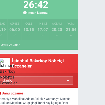
26:41
İmsak Namazı
SAK
GÜNEŞ
ÖĞLE
İKINDI
AKŞAM
YATSI
:19
06:00
13:15
17:07
20:20
21:54
Aylık Vakitler
İstanbul Bakırköy Nöbetçi
Eczaneler
Banu Eczanesi
smaniye Mahallesi Adalet Sokak 6 Osmaniye Minibüs
urakları Meydanı, Çarşı girişi,Tarihi Kayıkçıoğlu Fırını