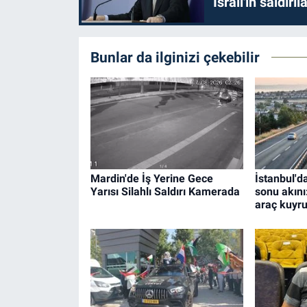
İsrail'in saldırı
Bunlar da ilginizi çekebilir
Mardin'de İş Yerine Gece
İstanbul'd
Yarısı Silahlı Saldırı Kamerada
sonu akını
araç kuyr