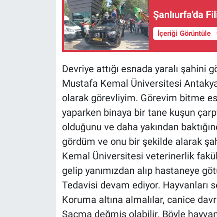
Şanlıurfa'da F
İçeriği Görüntüle
Devriye attığı esnada yaralı şahini 
Mustafa Kemal Üniversitesi Antakya
olarak görevliyim. Görevim bitme es
yaparken binaya bir tane kuşun çarpt
olduğunu ve daha yakından baktığın
gördüm ve onu bir şekilde alarak şa
Kemal Üniversitesi veterinerlik fakü
gelip yanımızdan alıp hastaneye götü
Tedavisi devam ediyor. Hayvanları s
Koruma altına almalılar, canice davr
Saçma değmiş olabilir. Böyle hayvan