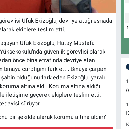
örevlisi Ufuk Ekizoğlu, devriye attığı esnada
larak ekiplere teslim etti.
 yaşayan Ufuk Ekizoğlu, Hatay Mustafa
üksekokulu'nda güvenlik görevlisi olarak
madan önce bina etrafında devriye atan
 binaya çarptığını fark etti. Binaya çarpan
 şahin olduğunu fark eden Ekizoğlu, yaralı
1
 koruma altına aldı. Koruma altına aldığı
G
le iletişime geçerek ekiplere teslim etti.
 tedavisi sürüyor.
1
K
nu bir şekilde alarak koruma altına aldım'
K