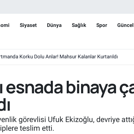
nomi
Siyaset
Dünya
Sağlık
Spor
Güncel
rtmanda Korku Dolu Anlar! Mahsur Kalanlar Kurtarıldı
ı esnada binaya ça
dı
enlik görevlisi Ufuk Ekizoğlu, devriye att
plere teslim etti.