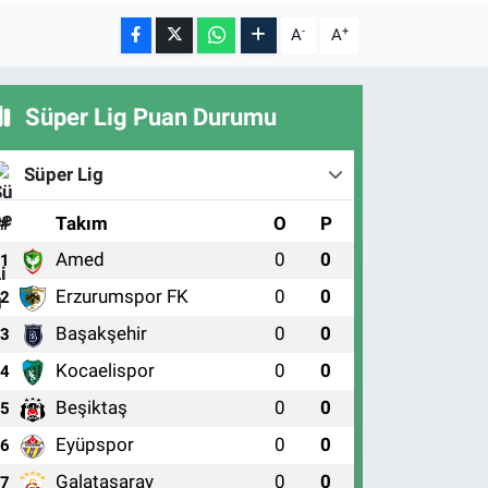
-
+
A
A
Süper Lig Puan Durumu
Süper Lig
#
Takım
O
P
Amed
0
0
1
Erzurumspor FK
0
0
2
Başakşehir
0
0
3
Kocaelispor
0
0
4
Beşiktaş
0
0
5
Eyüpspor
0
0
6
Galatasaray
0
0
7