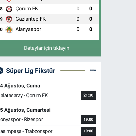
Çorum FK
0
0
8
Gaziantep FK
0
0
9
Alanyaspor
0
0
10
Detaylar için tıklayın
Süper Lig Fikstür
4 Ağustos, Cuma
alatasaray - Çorum FK
21:30
5 Ağustos, Cumartesi
onyaspor - Rizespor
19:00
asımpaşa - Trabzonspor
19:00