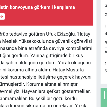
G
ilistin konvoyuna görkemli karşılama
G
1
B
görüp tedaviye götüren Ufuk Ekizoğlu, 'Hatay
 Meslek Yüksekokulu'nda güvenlik görevlisi
B
nasında bina etrafında devriye kontrollerimi
A
ığını gördüm. Yanına gittiğimde bir kuş
da şahin olduğunu gördüm. Yaralı olduğunu
1
hini koruma altına aldım. Hatay Mustafa
S
ltesi hastanesiyle iletişime geçerek hayvanı
rmüşlerdir. Koruma altına alınmıştır.
evmeliyiz. Hayvanlara şefkat göstermeliler.
anmamalılar. Bu şekil bir gözü kördü.
lara kurşun sıkmamaları gerekiyor. Yazık