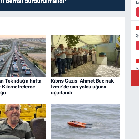
ları derhal durdurulmalıdır
k
Ş
Y
Y
an Tekirdağ'a hafta
Kıbrıs Gazisi Ahmet Bacınak
: Kilometrelerce
İzmir'de son yolculuğuna
uğu
uğurlandı
A
C
Ç