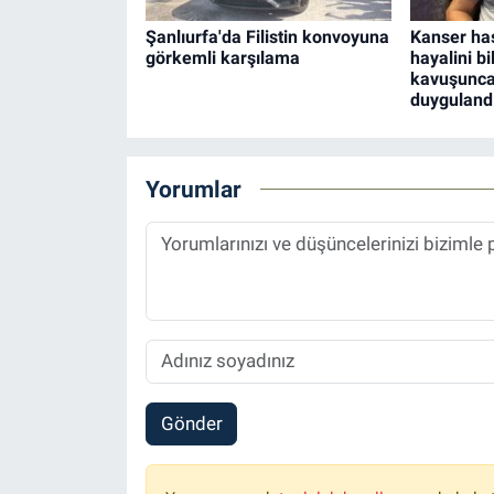
Şanlıurfa'da Filistin konvoyuna
Kanser has
görkemli karşılama
hayalini b
kavuşunca
duygulandı
Yorumlar
Gönder