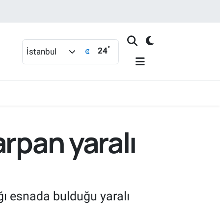
°
24
İstanbul
rpan yaralı
ığı esnada bulduğu yaralı