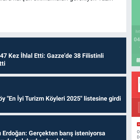
İM
04
 47 Kez İhlal Etti: Gazze’de 38 Filistinli
ti
y "En İyi Turizm Köyleri 2025" listesine girdi
O
Erdoğan: Gerçekten barış isteniyorsa
D