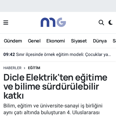
Nöbetçi Eczaneler
Hava Durumu
Gündem
Genel
Ekonomi
Siyaset
Dünya
S
İstanbul Namaz Vakitleri
09:42
Sınır ilçesinde örnek eğitim modeli: Çocuklar yazın ekran yerine etkinlikleri seçti
Trafik Durumu
HABERLER
EĞITIM
Süper Lig Puan Durumu ve Fikstür
Dicle Elektrik'ten eğitime
ve bilime sürdürülebilir
Tüm Manşetler
katkı
Son Dakika Haberleri
Bilim, eğitim ve üniversite-sanayi iş birliğini
aynı çatı altında buluşturan 4. Uluslararası
Haber Arşivi