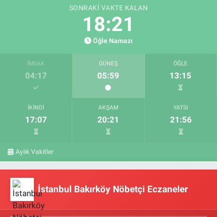
SONRAKI VAKTE KALAN
18:20
Öğle Namazı
İMSAK
GÜNEŞ
ÖĞLE
04:17
05:59
13:15
İKINDI
AKŞAM
YATSI
17:07
20:21
21:56
Aylık Vakitler
İstanbul Bakırköy Nöbetçi Eczaneler