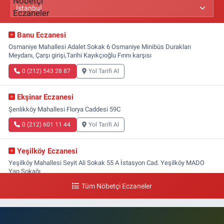
Banu Eczanesi
Osmaniye Mahallesi Adalet Sokak 6 Osmaniye Minibüs Durakları
Meydanı, Çarşı girişi,Tarihi Kayıkçıoğlu Fırını karşısı
0 (212) 543 28 87
Yol Tarifi Al
Ekşinar Eczanesi
Şenlikköy Mahallesi Florya Caddesi 59C
0 (212) 601 11 44
Yol Tarifi Al
Yeşilköy Eczanesi
Yeşilköy Mahallesi Seyit Ali Sokak 55 A İstasyon Cad. Yeşilköy MADO
Yan Sokağı
Tüm Nöbetçi Eczaneler
0 (212) 571 71 77
Yol Tarifi Al
Lale Eczanesi