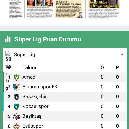
Süper Lig Puan Durumu
Süper Lig
#
Takım
O
P
Amed
0
0
1
Erzurumspor FK
0
0
2
Başakşehir
0
0
3
Kocaelispor
0
0
4
Beşiktaş
0
0
5
Eyüpspor
0
0
6