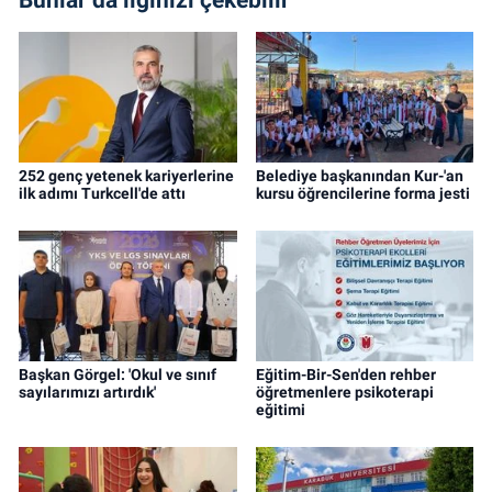
252 genç yetenek kariyerlerine
Belediye başkanından Kur-'an
ilk adımı Turkcell'de attı
kursu öğrencilerine forma jesti
Başkan Görgel: 'Okul ve sınıf
Eğitim-Bir-Sen'den rehber
sayılarımızı artırdık'
öğretmenlere psikoterapi
eğitimi