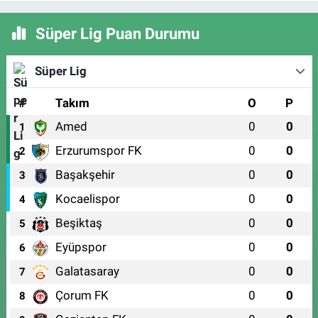
Süper Lig Puan Durumu
Süper Lig
#
Takım
O
P
Amed
0
0
1
Erzurumspor FK
0
0
2
Başakşehir
0
0
3
Kocaelispor
0
0
4
Beşiktaş
0
0
5
Eyüpspor
0
0
6
Galatasaray
0
0
7
Çorum FK
0
0
8