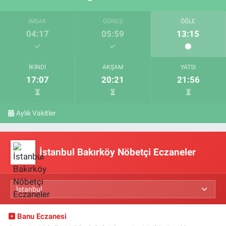
İMSAK
GÜNEŞ
ÖĞLE
04:17
05:59
13:15
İKINDI
AKŞAM
YATSI
17:07
20:21
21:56
Aylık Vakitler
İstanbul Bakırköy Nöbetçi Eczaneler
Banu Eczanesi