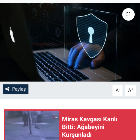
Paylaş
-
+
A
A
Miras Kavgası Kanlı
Bitti: Ağabeyini
Kurşunladı