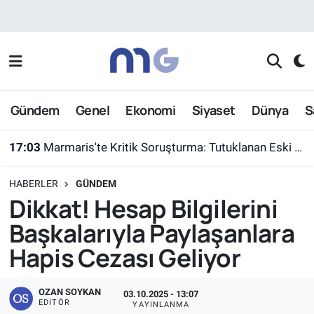
Nöbetçi Eczaneler
Hava Durumu
Gündem
Genel
Ekonomi
Siyaset
Dünya
S
İstanbul Namaz Vakitleri
17:03
Marmaris'te Kritik Soruşturma: Tutuklanan Eski Yüzbaşı Burkay Karatepe Yer Gösterdi
Trafik Durumu
HABERLER
GÜNDEM
Süper Lig Puan Durumu ve Fikstür
Dikkat! Hesap Bilgilerini
Başkalarıyla Paylaşanlara
Tüm Manşetler
Hapis Cezası Geliyor
Son Dakika Haberleri
OZAN SOYKAN
03.10.2025 - 13:07
Haber Arşivi
EDITÖR
YAYINLANMA