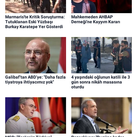
Marmaris'te Kritik Soruşturma:
Mahkemeden AHBAP
Tutuklanan Eski Yüzbaşı
Derneği'ne Kayyım Kararı
Burkay Karatepe Yer Gösterdi
Galibaf’tan ABD’ye: "Daha fazla
4 yaşındaki oğlunun katili ile 3
tiyatroya ihtiyacımız yok"
gün sonra nikâh masasına
oturdu