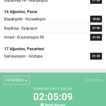
Gaziantep FK - Alanyaspor
21:30
16 Ağustos, Pazar
Başakşehir - Kocaelispor
19:00
Beşiktaş - Eyüpspor
21:30
Amed - Erzurumspor FK
21:30
17 Ağustos, Pazartesi
Samsunspor - Göztepe
21:30
İSTANBUL
07.08.2026
SONRAKI VAKTE KALAN
02:05:08
İkindi Namazı