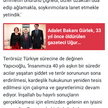
ümmetin onurunu çiğnedi, bizler uzaktan dua
edip ağlamakla, soykırımcılara lanet etmekle
yetindik.'
Adalet Bakanı Gürlek, 33
yıl önce öldürülen
gazeteci Uğur
Mumcu'nun ailesi ile bir
araya geldi
Terörsüz Türkiye sürecine de değinen
Yapıcıoğlu, 'İnsanımıza 40 yılı aşkın bir süredir
acılar yaşatan şiddet ve terör sorununun sona
erdirilmesi, kardeşlik hukukunun yeniden tesis
edilmesi için çalışma ve gayretlerimiz devam
ediyor. İnşallah bu hayırlı sonuçların
gerçekleşmesi için elimizden gelenin en iyisini