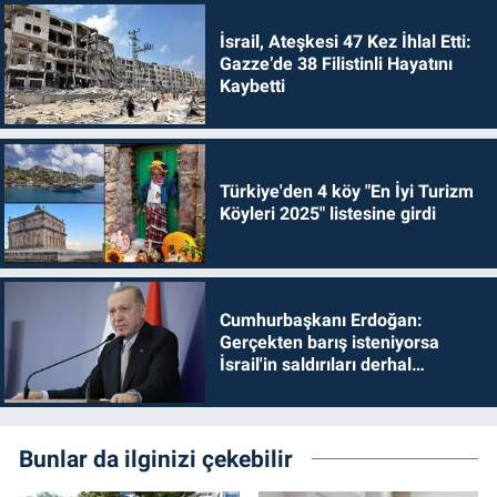
İsrail, Ateşkesi 47 Kez İhlal Etti:
Gazze’de 38 Filistinli Hayatını
Kaybetti
Türkiye'den 4 köy "En İyi Turizm
Köyleri 2025" listesine girdi
Cumhurbaşkanı Erdoğan:
Gerçekten barış isteniyorsa
İsrail'in saldırıları derhal
durdurulmalıdır
Bunlar da ilginizi çekebilir