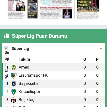
Süper Lig Puan Durumu
Süper Lig
#
Takım
O
P
Amed
0
0
1
Erzurumspor FK
0
0
2
Başakşehir
0
0
3
Kocaelispor
0
0
4
Beşiktaş
0
0
5