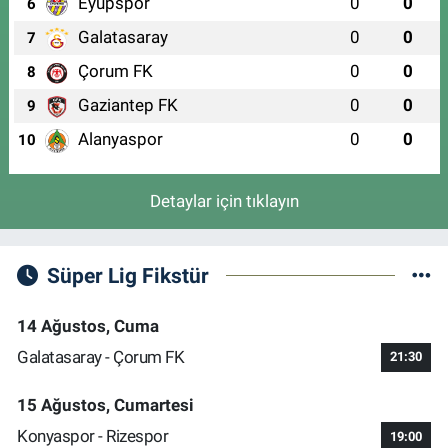
Eyüpspor
0
0
6
Galatasaray
0
0
7
Çorum FK
0
0
8
Gaziantep FK
0
0
9
Alanyaspor
0
0
10
Detaylar için tıklayın
Süper Lig Fikstür
14 Ağustos, Cuma
Galatasaray - Çorum FK
21:30
15 Ağustos, Cumartesi
Konyaspor - Rizespor
19:00