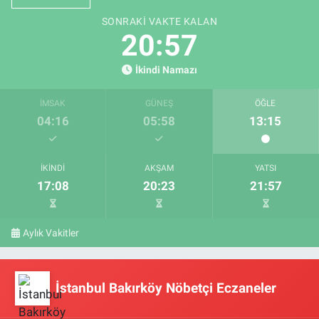
SONRAKI VAKTE KALAN
20:56
İkindi Namazı
İMSAK
GÜNEŞ
ÖĞLE
04:16
05:58
13:15
İKINDI
AKŞAM
YATSI
17:08
20:23
21:57
Aylık Vakitler
İstanbul Bakırköy Nöbetçi Eczaneler