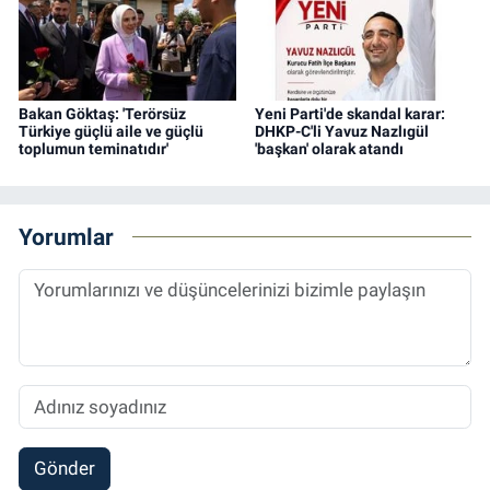
Bakan Göktaş: 'Terörsüz
Yeni Parti'de skandal karar:
Türkiye güçlü aile ve güçlü
DHKP-C'li Yavuz Nazlıgül
toplumun teminatıdır'
'başkan' olarak atandı
Yorumlar
Gönder