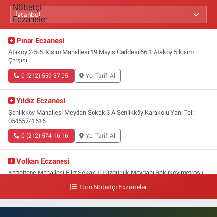
Pınar Eczanesi
Ataköy 2-5-6. Kısım Mahallesi 19 Mayıs Caddesi 66 1 Ataköy 5.kısım
Çarşısı
0 (212) 559 37 05
Yol Tarifi Al
Yıldız Eczanesi
Şenlikköy Mahallesi Meydan Sokak 3 A Şenlikköy Karakolu Yanı Tel:
05455741616
0 (212) 574 16 16
Yol Tarifi Al
Volkan Eczanesi
Kartaltepe Mahallesi Filiz Sokak 10 Özgürlük Meydanı,Bakırköy metrosu
çıkışı,Kız meslek lisesi sokağı aşağısı
Tüm Nöbetçi Eczaneler
0 (533) 496 36 65
Yol Tarifi Al