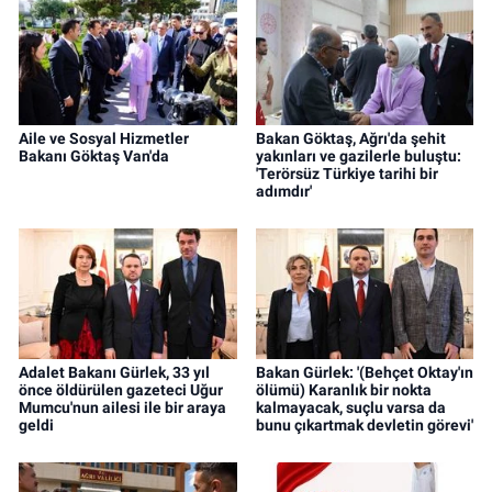
Aile ve Sosyal Hizmetler
Bakan Göktaş, Ağrı'da şehit
Bakanı Göktaş Van'da
yakınları ve gazilerle buluştu:
'Terörsüz Türkiye tarihi bir
adımdır'
Adalet Bakanı Gürlek, 33 yıl
Bakan Gürlek: '(Behçet Oktay'ın
önce öldürülen gazeteci Uğur
ölümü) Karanlık bir nokta
Mumcu'nun ailesi ile bir araya
kalmayacak, suçlu varsa da
geldi
bunu çıkartmak devletin görevi'