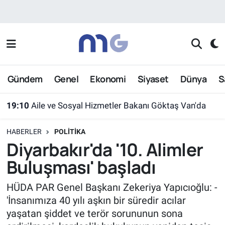
Nöbetçi Eczaneler
Hava Durumu
Gündem
Genel
Ekonomi
Siyaset
Dünya
S
İstanbul Namaz Vakitleri
19:10
Aile ve Sosyal Hizmetler Bakanı Göktaş Van'da
Trafik Durumu
HABERLER
POLITIKA
Süper Lig Puan Durumu ve Fikstür
Diyarbakır'da '10. Alimler
Buluşması' başladı
Tüm Manşetler
HÜDA PAR Genel Başkanı Zekeriya Yapıcıoğlu: -
Son Dakika Haberleri
'İnsanımıza 40 yılı aşkın bir süredir acılar
yaşatan şiddet ve terör sorununun sona
Haber Arşivi